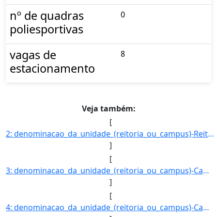
nº de quadras
0
poliesportivas
vagas de
8
estacionamento
Veja também:
[
2: denominacao_da_unidade_(reitoria_ou_campus)-Reitoria_(Locacao_sede_provisoria)-registro_do_imovel_no]
]
[
3: denominacao_da_unidade_(reitoria_ou_campus)-Campus_Aquidauana-registro_do_imovel_no_SPIUnet-90210006]
]
[
4: denominacao_da_unidade_(reitoria_ou_campus)-Campus_Campo_Grande-registro_do_imovel_no_SPIUnet-905101]