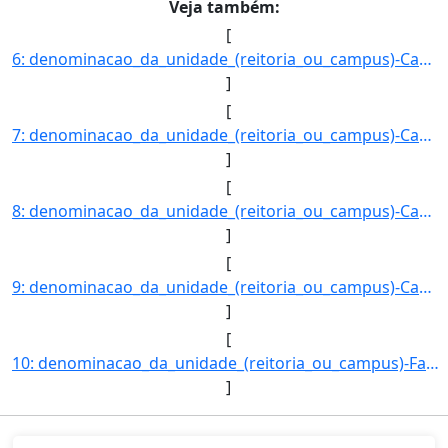
Veja também:
[
6: denominacao_da_unidade_(reitoria_ou_campus)-Campus_Coxim-registro_do_imovel_no_SPIUnet-9065000515004]
]
[
7: denominacao_da_unidade_(reitoria_ou_campus)-Campus_Dourados-registro_do_imovel_no_SPIUnet-9073002125]
]
[
8: denominacao_da_unidade_(reitoria_ou_campus)-Campus_Jardim-registro_do_imovel_no_SPIUnet-909900033500]
]
[
9: denominacao_da_unidade_(reitoria_ou_campus)-Campus_Navirai-registro_do_imovel_no_SPIUnet-91130003550]
]
[
10: denominacao_da_unidade_(reitoria_ou_campus)-Fazenda_escola_Navirai-registro_do_imovel_no_SPIUnet-911]
]