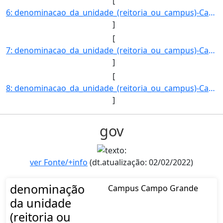
[
6: denominacao_da_unidade_(reitoria_ou_campus)-Campus_Coxim-registro_do_imovel_no_SPIUnet-9065000515004]
]
[
7: denominacao_da_unidade_(reitoria_ou_campus)-Campus_Dourados-registro_do_imovel_no_SPIUnet-9073002125]
]
[
8: denominacao_da_unidade_(reitoria_ou_campus)-Campus_Jardim-registro_do_imovel_no_SPIUnet-909900033500]
]
gov
ver Fonte/+info
(dt.atualização: 02/02/2022)
denominação
Campus Campo Grande
da unidade
(reitoria ou