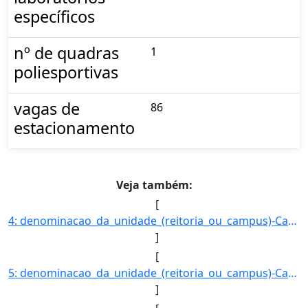
específicos
nº de quadras
1
poliesportivas
vagas de
86
estacionamento
Veja também:
[
4: denominacao_da_unidade_(reitoria_ou_campus)-Campus_Campo_Grande-registro_do_imovel_no_SPIUnet-905101]
]
[
5: denominacao_da_unidade_(reitoria_ou_campus)-Campus_Corumba-registro_do_imovel_no_SPIUnet-90630046450]
]