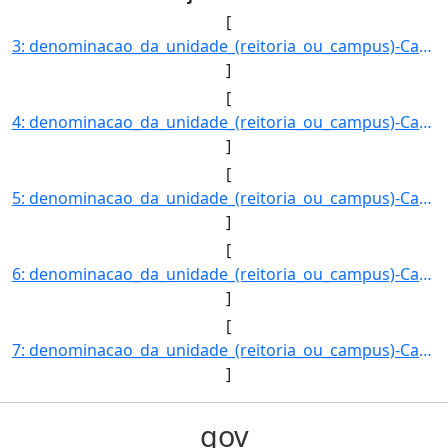
[
3: denominacao_da_unidade_(reitoria_ou_campus)-Campus_Aquidauana-registro_do_imovel_no_SPIUnet-90210006]
]
[
4: denominacao_da_unidade_(reitoria_ou_campus)-Campus_Campo_Grande-registro_do_imovel_no_SPIUnet-905101]
]
[
5: denominacao_da_unidade_(reitoria_ou_campus)-Campus_Corumba-registro_do_imovel_no_SPIUnet-90630046450]
]
[
6: denominacao_da_unidade_(reitoria_ou_campus)-Campus_Coxim-registro_do_imovel_no_SPIUnet-9065000515004]
]
[
7: denominacao_da_unidade_(reitoria_ou_campus)-Campus_Dourados-registro_do_imovel_no_SPIUnet-9073002125]
]
gov