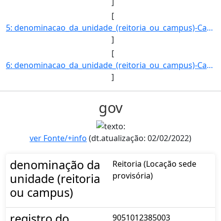
]
[
5: denominacao_da_unidade_(reitoria_ou_campus)-Campus_Corumba-registro_do_imovel_no_SPIUnet-90630046450]
]
[
6: denominacao_da_unidade_(reitoria_ou_campus)-Campus_Coxim-registro_do_imovel_no_SPIUnet-9065000515004]
]
gov
ver Fonte/+info
(dt.atualização: 02/02/2022)
denominação da
Reitoria (Locação sede
provisória)
unidade (reitoria
ou campus)
registro do
9051012385003