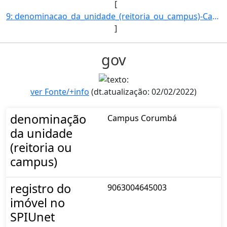
[
9: denominacao_da_unidade_(reitoria_ou_campus)-Campus_Navirai-registro_do_imovel_no_SPIUnet-91130003550]
]
gov
ver Fonte/+info
(dt.atualização: 02/02/2022)
denominação
Campus Corumbá
da unidade
(reitoria ou
campus)
registro do
9063004645003
imóvel no
SPIUnet