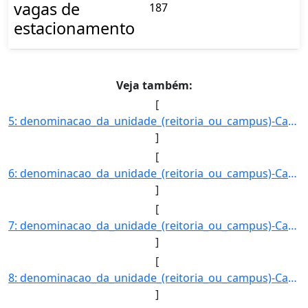
vagas de
187
estacionamento
Veja também:
[
5: denominacao_da_unidade_(reitoria_ou_campus)-Campus_Corumba-registro_do_imovel_no_SPIUnet-90630046450]
]
[
6: denominacao_da_unidade_(reitoria_ou_campus)-Campus_Coxim-registro_do_imovel_no_SPIUnet-9065000515004]
]
[
7: denominacao_da_unidade_(reitoria_ou_campus)-Campus_Dourados-registro_do_imovel_no_SPIUnet-9073002125]
]
[
8: denominacao_da_unidade_(reitoria_ou_campus)-Campus_Jardim-registro_do_imovel_no_SPIUnet-909900033500]
]