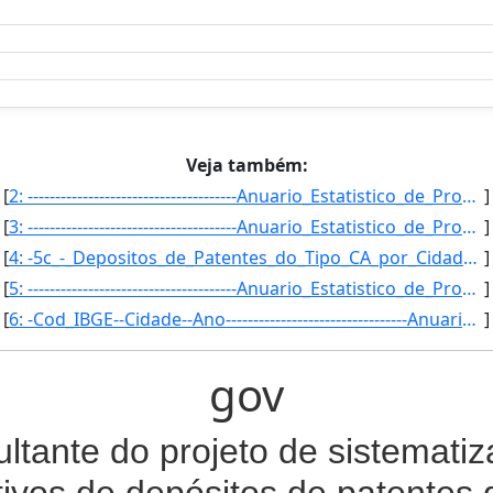
Veja também:
[
2: --------------------------------------Anuario_Estatistico_de_Propriedade_Industrial-----------------]
]
[
3: --------------------------------------Anuario_Estatistico_de_Propriedade_Industrial-----------------]
]
[
4: -5c_-_Depositos_de_Patentes_do_Tipo_CA_por_Cidade-------------------------------------Anuario_Estati]
]
[
5: --------------------------------------Anuario_Estatistico_de_Propriedade_Industrial-----------------]
]
[
6: -Cod_IBGE--Cidade--Ano---------------------------------Anuario_Estatistico_de_Propriedade_Industrial]
]
gov
ultante do projeto de sistemati
tivos de depósitos de patentes d