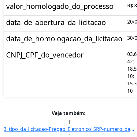
valor_homologado_do_processo
R$ 8
data_de_abertura_da_licitacao
20/
data_de_homologacao_da_licitacao
30/
CNPJ_CPF_do_vencedor
03.6
42;
18.5
10;
15.3
10
Veja também:
[
3: tipo_da_licitacao-Pregao_Eletronico_SRP-numero_da_licitacao-07/2018-objeto-Contratacao_de_servicos_g]
]