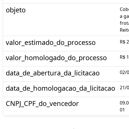
objeto
Cob
a g
frot
Reit
valor_estimado_do_processo
R$ 2
valor_homologado_do_processo
R$ 1
data_de_abertura_da_licitacao
02/
data_de_homologacao_da_licitacao
21/
CNPJ_CPF_do_vencedor
09.0
01