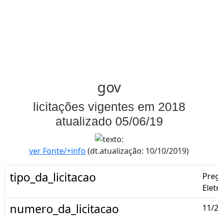
gov
licitações vigentes em 2018
atualizado 05/06/19
ver Fonte/+info
(dt.atualização: 10/10/2019)
tipo_da_licitacao
Pre
Elet
numero_da_licitacao
11/