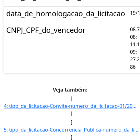
data_de_homologacao_da_licitacao
19/
CNPJ_CPF_do_vencedor
08.7
08;
11.1
09;
27.2
86
Veja também:
[
4: tipo_da_licitacao-Convite-numero_da_licitacao-01/2018-objeto-Impressao_de_provas_e_gabaritos_para_co]
]
[
5: tipo_da_licitacao-Concorrencia_Publica-numero_da_licitacao-01/2018-objeto-Cobertura_da_quadra_polies]
]