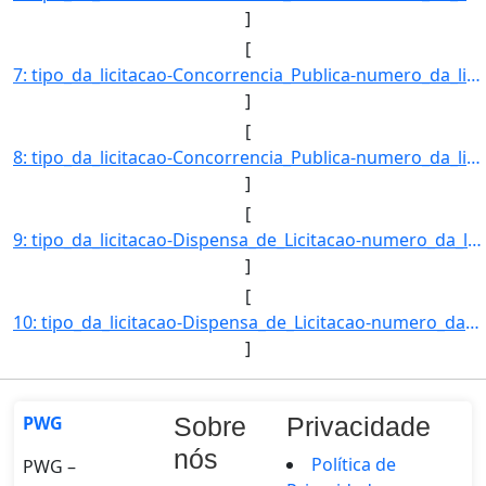
]
[
7: tipo_da_licitacao-Concorrencia_Publica-numero_da_licitacao-03/2018-objeto-Reforma_das_casas_de_NA_pa]
]
[
8: tipo_da_licitacao-Concorrencia_Publica-numero_da_licitacao-05/2018-objeto-Cobertura_da_quadra_polies]
]
[
9: tipo_da_licitacao-Dispensa_de_Licitacao-numero_da_licitacao-00002/2018-objeto-Aquisicao_de_materiais]
]
[
10: tipo_da_licitacao-Dispensa_de_Licitacao-numero_da_licitacao-00003/2018-objeto-Contratacao_de_empresa]
]
PWG
Sobre
Privacidade
nós
Política de
PWG –