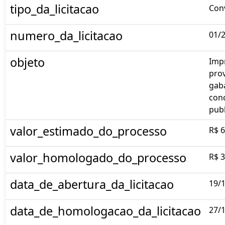
tipo_da_licitacao
Con
numero_da_licitacao
01/
objeto
Imp
pro
gaba
con
publ
valor_estimado_do_processo
R$ 6
valor_homologado_do_processo
R$ 3
data_de_abertura_da_licitacao
19/
data_de_homologacao_da_licitacao
27/