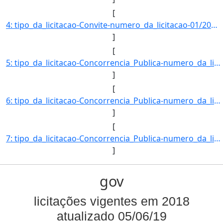
[
4: tipo_da_licitacao-Convite-numero_da_licitacao-01/2018-objeto-Impressao_de_provas_e_gabaritos_para_co]
]
[
5: tipo_da_licitacao-Concorrencia_Publica-numero_da_licitacao-01/2018-objeto-Cobertura_da_quadra_polies]
]
[
6: tipo_da_licitacao-Concorrencia_Publica-numero_da_licitacao-02/2018-objeto-Construcao_de_barracao_pre]
]
[
7: tipo_da_licitacao-Concorrencia_Publica-numero_da_licitacao-03/2018-objeto-Reforma_das_casas_de_NA_pa]
]
gov
licitações vigentes em 2018
atualizado 05/06/19