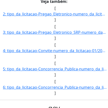
Veja também:
[
2: tipo_da_licitacao-Pregao_Eletronico-numero_da_licitacao-02/2018-objeto-Aquisicao_de_placas_de_sinali]
]
[
3: tipo_da_licitacao-Pregao_Eletronico_SRP-numero_da_licitacao-07/2018-objeto-Contratacao_de_servicos_g]
]
[
4: tipo_da_licitacao-Convite-numero_da_licitacao-01/2018-objeto-Impressao_de_provas_e_gabaritos_para_co]
]
[
5: tipo_da_licitacao-Concorrencia_Publica-numero_da_licitacao-01/2018-objeto-Cobertura_da_quadra_polies]
]
[
6: tipo_da_licitacao-Concorrencia_Publica-numero_da_licitacao-02/2018-objeto-Construcao_de_barracao_pre]
]
gov