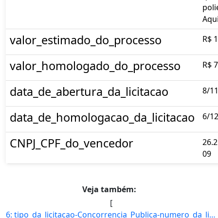
poli
Aqu
valor_estimado_do_processo
R$ 1
valor_homologado_do_processo
R$ 7
data_de_abertura_da_licitacao
8/1
data_de_homologacao_da_licitacao
6/1
CNPJ_CPF_do_vencedor
26.2
09
Veja também:
[
6: tipo_da_licitacao-Concorrencia_Publica-numero_da_licitacao-02/2018-objeto-Construcao_de_barracao_pre]