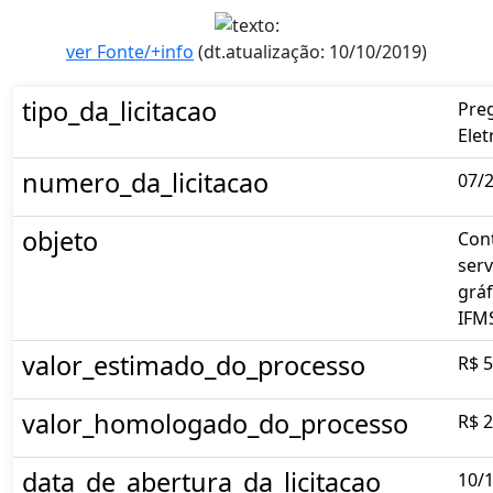
ver Fonte/+info
(dt.atualização: 10/10/2019)
tipo_da_licitacao
Pre
Elet
numero_da_licitacao
07/
objeto
Con
serv
gráf
IFM
valor_estimado_do_processo
R$ 5
valor_homologado_do_processo
R$ 2
data_de_abertura_da_licitacao
10/