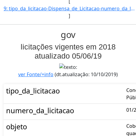
[
9: tipo_da_licitacao-Dispensa_de_Licitacao-numero_da_licitacao-00002/2018-objeto-Aquisicao_de_materiais]
]
gov
licitações vigentes em 2018
atualizado 05/06/19
ver Fonte/+info
(dt.atualização: 10/10/2019)
tipo_da_licitacao
Con
Públ
numero_da_licitacao
01/
objeto
Cob
qua