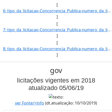
[
6: tipo_da_licitacao-Concorrencia_Publica-numero_da_licitacao-02/2018-objeto-Construcao_de_barracao_pre]
]
[
7: tipo_da_licitacao-Concorrencia_Publica-numero_da_licitacao-03/2018-objeto-Reforma_das_casas_de_NA_pa]
]
[
8: tipo_da_licitacao-Concorrencia_Publica-numero_da_licitacao-05/2018-objeto-Cobertura_da_quadra_polies]
]
gov
licitações vigentes em 2018
atualizado 05/06/19
ver Fonte/+info
(dt.atualização: 10/10/2019)