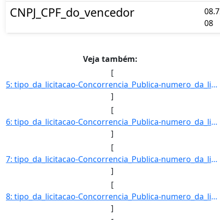
CNPJ_CPF_do_vencedor
08.7
08
Veja também:
[
5: tipo_da_licitacao-Concorrencia_Publica-numero_da_licitacao-01/2018-objeto-Cobertura_da_quadra_polies]
]
[
6: tipo_da_licitacao-Concorrencia_Publica-numero_da_licitacao-02/2018-objeto-Construcao_de_barracao_pre]
]
[
7: tipo_da_licitacao-Concorrencia_Publica-numero_da_licitacao-03/2018-objeto-Reforma_das_casas_de_NA_pa]
]
[
8: tipo_da_licitacao-Concorrencia_Publica-numero_da_licitacao-05/2018-objeto-Cobertura_da_quadra_polies]
]