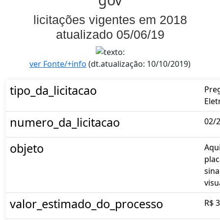
licitações vigentes em 2018
atualizado 05/06/19
ver Fonte/+info
(dt.atualização: 10/10/2019)
tipo_da_licitacao
Pre
Elet
numero_da_licitacao
02/
objeto
Aqui
plac
sina
visua
valor_estimado_do_processo
R$ 3