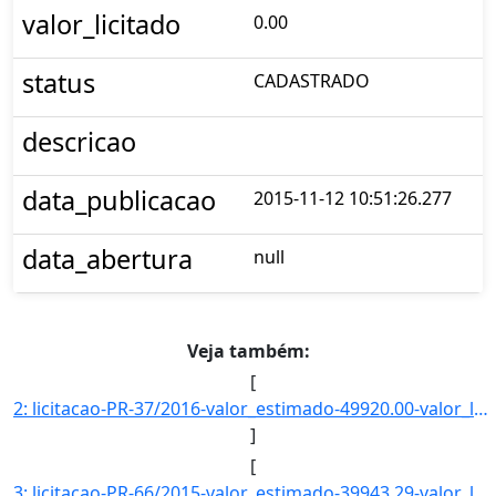
valor_licitado
0.00
status
CADASTRADO
descricao
data_publicacao
2015-11-12 10:51:26.277
data_abertura
null
Veja também:
[
2: licitacao-PR-37/2016-valor_estimado-49920.00-valor_licitado-0.00-status-CADASTRADO-descricao-AQUISIC]
]
[
3: licitacao-PR-66/2015-valor_estimado-39943.29-valor_licitado-0.00-status-CADASTRADO-descricao--data_p]