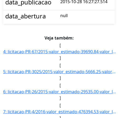
data_publicacao
2015-10-28 16:27:27.514
data_abertura
null
Veja também:
[
4: licitacao-PR-67/2015-valor_estimado-39690.84-valor_licitado-0.00-status-CADASTRADO-descricao--data_p]
]
[
5: licitacao-PR-3025/2015-valor_estimado-5666.25-valor_licitado-0.00-status-CADASTRADO-descricao--data_]
]
[
6: licitacao-PR-26/2015-valor_estimado-29535.00-valor_licitado-0.00-status-LICITACAO-descricao-CONTRATA]
]
[
7: licitacao-PR-4/2016-valor_estimado-476394.53-valor_licitado-0.00-status-CANCELADO-descricao--data_pu]