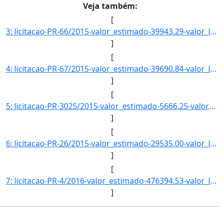
Veja também:
[
3: licitacao-PR-66/2015-valor_estimado-39943.29-valor_licitado-0.00-status-CADASTRADO-descricao--data_p]
]
[
4: licitacao-PR-67/2015-valor_estimado-39690.84-valor_licitado-0.00-status-CADASTRADO-descricao--data_p]
]
[
5: licitacao-PR-3025/2015-valor_estimado-5666.25-valor_licitado-0.00-status-CADASTRADO-descricao--data_]
]
[
6: licitacao-PR-26/2015-valor_estimado-29535.00-valor_licitado-0.00-status-LICITACAO-descricao-CONTRATA]
]
[
7: licitacao-PR-4/2016-valor_estimado-476394.53-valor_licitado-0.00-status-CANCELADO-descricao--data_pu]
]