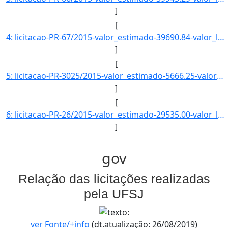
]
[
4: licitacao-PR-67/2015-valor_estimado-39690.84-valor_licitado-0.00-status-CADASTRADO-descricao--data_p]
]
[
5: licitacao-PR-3025/2015-valor_estimado-5666.25-valor_licitado-0.00-status-CADASTRADO-descricao--data_]
]
[
6: licitacao-PR-26/2015-valor_estimado-29535.00-valor_licitado-0.00-status-LICITACAO-descricao-CONTRATA]
]
gov
Relação das licitações realizadas
pela UFSJ
ver Fonte/+info
(dt.atualização: 26/08/2019)