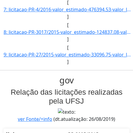
[
7: licitacao-PR-4/2016-valor_estimado-476394.53-valor_licitado-0.00-status-CANCELADO-descricao--data_pu]
]
[
8: licitacao-PR-3017/2015-valor_estimado-124837.08-valor_licitado-0.00-status-CADASTRADO-descricao--dat]
]
[
9: licitacao-PR-27/2015-valor_estimado-33096.75-valor_licitado-0.00-status-LICITACAO-descricao--data_pu]
]
gov
Relação das licitações realizadas
pela UFSJ
ver Fonte/+info
(dt.atualização: 26/08/2019)