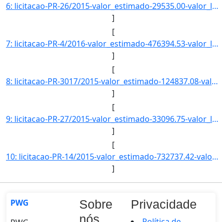
6: licitacao-PR-26/2015-valor_estimado-29535.00-valor_licitado-0.00-status-LICITACAO-descricao-CONTRATA]
]
[
7: licitacao-PR-4/2016-valor_estimado-476394.53-valor_licitado-0.00-status-CANCELADO-descricao--data_pu]
]
[
8: licitacao-PR-3017/2015-valor_estimado-124837.08-valor_licitado-0.00-status-CADASTRADO-descricao--dat]
]
[
9: licitacao-PR-27/2015-valor_estimado-33096.75-valor_licitado-0.00-status-LICITACAO-descricao--data_pu]
]
[
10: licitacao-PR-14/2015-valor_estimado-732737.42-valor_licitado-0.00-status-LICITACAO-descricao-AQUISIC]
]
PWG
Sobre
Privacidade
nós
Política de