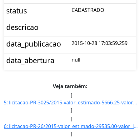
status
CADASTRADO
descricao
data_publicacao
2015-10-28 17:03:59.259
data_abertura
null
Veja também:
[
5: licitacao-PR-3025/2015-valor_estimado-5666.25-valor_licitado-0.00-status-CADASTRADO-descricao--data_]
]
[
6: licitacao-PR-26/2015-valor_estimado-29535.00-valor_licitado-0.00-status-LICITACAO-descricao-CONTRATA]
]