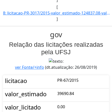
]
[
8: licitacao-PR-3017/2015-valor_estimado-124837.08-valor_licitado-0.00-status-CADASTRADO-descricao--dat]
]
gov
Relação das licitações realizadas
pela UFSJ
ver Fonte/+info
(dt.atualização: 26/08/2019)
licitacao
PR-67/2015
valor_estimado
39690.84
valor_licitado
0.00