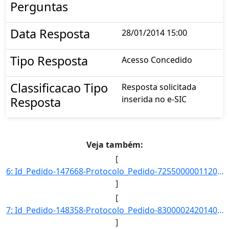
Perguntas
Data Resposta
28/01/2014 15:00
Tipo Resposta
Acesso Concedido
Classificacao Tipo
Resposta solicitada
inserida no e-SIC
Resposta
Veja também:
[
6: Id_Pedido-147668-Protocolo_Pedido-72550000011201400-Situacao-Respondido-Data_Registro-12/01/2014_14-]
]
[
7: Id_Pedido-148358-Protocolo_Pedido-83000024201408-Situacao-Respondido-Data_Registro-14/01/2014_21-25-]
]