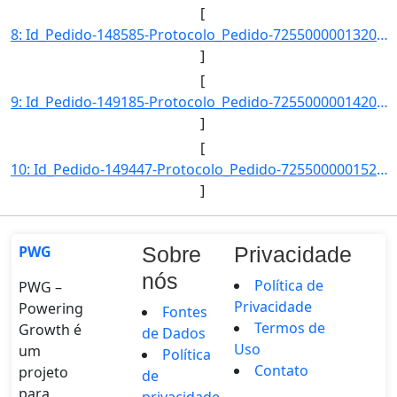
[
8: Id_Pedido-148585-Protocolo_Pedido-72550000013201400-Situacao-Respondido-Data_Registro-15/01/2014_15-]
]
[
9: Id_Pedido-149185-Protocolo_Pedido-72550000014201400-Situacao-Respondido-Data_Registro-17/01/2014_17-]
]
[
10: Id_Pedido-149447-Protocolo_Pedido-72550000015201400-Situacao-Respondido-Data_Registro-20/01/2014_08-]
]
PWG
Sobre
Privacidade
nós
Política de
PWG –
Privacidade
Powering
Fontes
Termos de
Growth é
de Dados
Uso
um
Política
Contato
projeto
de
para
privacidade