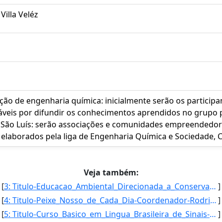
Villa Veléz
ão de engenharia química: inicialmente serão os participan
áveis por difundir os conhecimentos aprendidos no grupo
 São Luís: serão associações e comunidades empreendedor
s elaborados pela liga de Engenharia Química e Sociedade
Veja também:
[
3: Titulo-Educacao_Ambiental_Direcionada_a_Conservacao_da_Area_de_Protecao_Ambiental_Nascentes_do_Rio_B]
]
[
4: Titulo-Peixe_Nosso_de_Cada_Dia-Coordenador-Rodrigo_Savio_Teixeira_de_Moura-Inicio-01/09/2016-Fim-01/]
]
[
5: Titulo-Curso_Basico_em_Lingua_Brasileira_de_Sinais-Libras-Coordenador-Ana_Zilda_dos_Santos_Cabral_Fi]
]