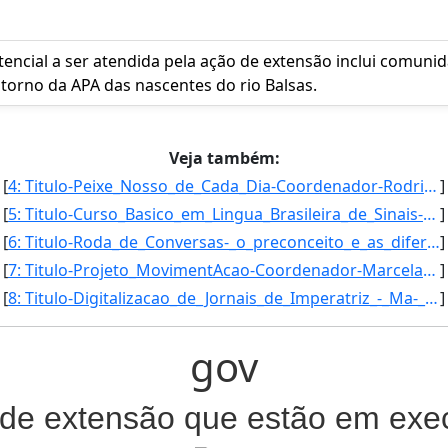
ncial a ser atendida pela ação de extensão inclui comunid
orno da APA das nascentes do rio Balsas.
Veja também:
[
4: Titulo-Peixe_Nosso_de_Cada_Dia-Coordenador-Rodrigo_Savio_Teixeira_de_Moura-Inicio-01/09/2016-Fim-01/]
]
[
5: Titulo-Curso_Basico_em_Lingua_Brasileira_de_Sinais-Libras-Coordenador-Ana_Zilda_dos_Santos_Cabral_Fi]
]
[
6: Titulo-Roda_de_Conversas-_o_preconceito_e_as_diferencas_na_escola_-Coordenador-Angelica_Moura_Siquei]
]
[
7: Titulo-Projeto_MovimentAcao-Coordenador-Marcela_Rodrigues_de_Castro-Inicio-15/02/2017-Fim-15/02/2018]
]
[
8: Titulo-Digitalizacao_de_Jornais_de_Imperatriz_-_Ma-_noticias-_memoria_e_aprendizagem_nas_escolas-Coo]
]
gov
 de extensão que estão em ex