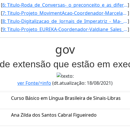
[
6: Titulo-Roda_de_Conversas-_o_preconceito_e_as_diferencas_na_escola_-Coordenador-Angelica_Moura_Siquei]
]
[
7: Titulo-Projeto_MovimentAcao-Coordenador-Marcela_Rodrigues_de_Castro-Inicio-15/02/2017-Fim-15/02/2018]
]
[
8: Titulo-Digitalizacao_de_Jornais_de_Imperatriz_-_Ma-_noticias-_memoria_e_aprendizagem_nas_escolas-Coo]
]
[
9: Titulo-Projeto_EUREKA-Coordenador-Valdiane_Sales_Araujo-Inicio-04/01/2017-Fim-03/01/2018-Publico_Alv]
]
gov
 de extensão que estão em ex
ver Fonte/+info
(dt.atualização: 18/08/2021)
Curso Básico em Língua Brasileira de Sinais-Libras
Ana Zilda dos Santos Cabral Figueiredo