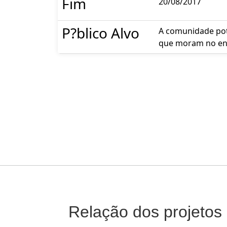
Fim
20/08/2017
P?blico Alvo
A comunidade pote
que moram no ent
Relação dos projetos