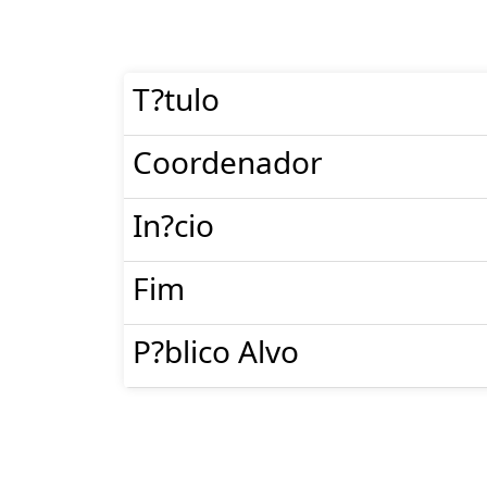
T?tulo
Coordenador
In?cio
Fim
P?blico Alvo