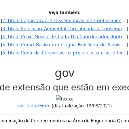
Veja também:
[
2: Titulo-Capacitacao_e_Disseminacao_de_Conhecimentos_na_Area_de_Engenharia_Quimica_com_Foco_na_Socieda]
]
[
3: Titulo-Educacao_Ambiental_Direcionada_a_Conservacao_da_Area_de_Protecao_Ambiental_Nascentes_do_Rio_B]
]
[
4: Titulo-Peixe_Nosso_de_Cada_Dia-Coordenador-Rodrigo_Savio_Teixeira_de_Moura-Inicio-01/09/2016-Fim-01/]
]
[
5: Titulo-Curso_Basico_em_Lingua_Brasileira_de_Sinais-Libras-Coordenador-Ana_Zilda_dos_Santos_Cabral_Fi]
]
[
6: Titulo-Roda_de_Conversas-_o_preconceito_e_as_diferencas_na_escola_-Coordenador-Angelica_Moura_Siquei]
]
gov
 de extensão que estão em ex
ver Fonte/+info
(dt.atualização: 18/08/2021)
sseminação de Conhecimentos na Área de Engenharia Quím