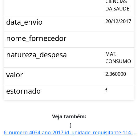
CIENCIAS
DA SAUDE
data_envio
20/12/2017
nome_fornecedor
natureza_despesa
MAT.
CONSUMO
valor
2.360000
estornado
f
Veja também:
[
6: numero-4034-ano-2017-id_unidade_requisitante-114-nome_unidade_requisitante-CENTRO_DE_CIENCIAS_DA_SAU]