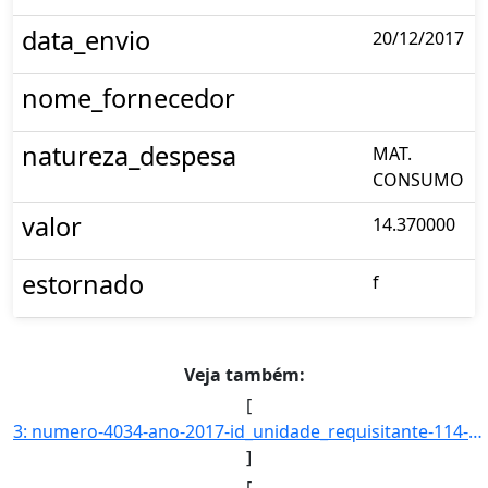
data_envio
20/12/2017
nome_fornecedor
natureza_despesa
MAT.
CONSUMO
valor
14.370000
estornado
f
Veja também:
[
3: numero-4034-ano-2017-id_unidade_requisitante-114-nome_unidade_requisitante-CENTRO_DE_CIENCIAS_DA_SAU]
]