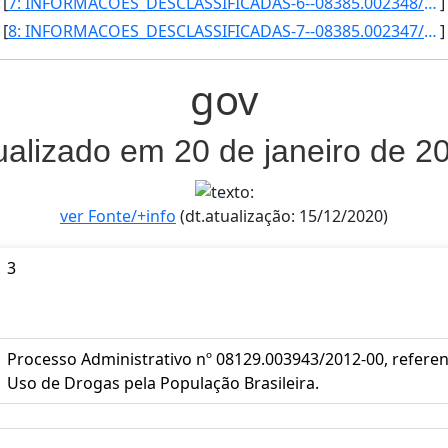
[
7: INFORMACOES_DESCLASSIFICADAS-6--08385.002348/2016-41--Reservado--22/06/2010--22/06/2015--PF--Analise]
]
[
8: INFORMACOES_DESCLASSIFICADAS-7--08385.002347/2016-05--Reservado--25/06/2010--25/06/2015--PF--Encamin]
]
gov
ualizado em 20 de janeiro de 2
ver Fonte/+info
(dt.atualização: 15/12/2020)
3
Processo Administrativo nº 08129.003943/2012-00, referen
Uso de Drogas pela População Brasileira.