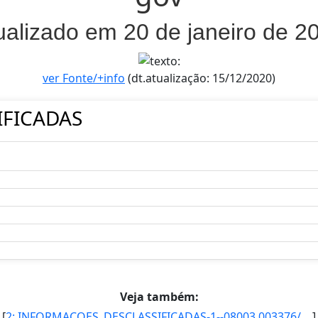
ualizado em 20 de janeiro de 2
ver Fonte/+info
(dt.atualização: 15/12/2020)
IFICADAS
Veja também:
[
2: INFORMACOES_DESCLASSIFICADAS-1--08003.003376/2011-19--Reservado--04/10/2011--04/04/2018--SE--Inqueri]
]