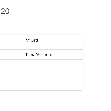
020
Nº Ord
Tema/Assunto