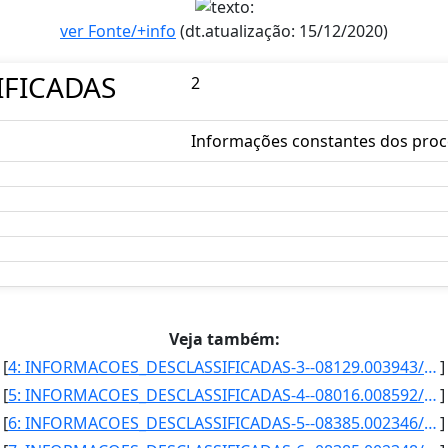
ver Fonte/+info
(dt.atualização: 15/12/2020)
IFICADAS
2
Informações constantes dos proces
Veja também:
[
4: INFORMACOES_DESCLASSIFICADAS-3--08129.003943/2012-00--Secreto--30/04/2012--15/02/2020--Senad--Proces]
]
[
5: INFORMACOES_DESCLASSIFICADAS-4--08016.008592/2012-21--ultrassecreto--14/10/2010--19/04/2018--Depen--]
]
[
6: INFORMACOES_DESCLASSIFICADAS-5--08385.002346/2016-52--Reservado--10/06/2010--10/06/2015--PF--Relator]
]