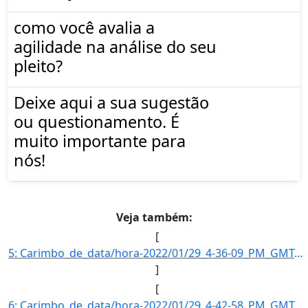
como você avalia a
agilidade na análise do seu
pleito?
Deixe aqui a sua sugestão
ou questionamento. É
muito importante para
nós!
Veja também:
[
5: Carimbo_de_data/hora-2022/01/29_4-36-09_PM_GMT-3-Informe_a_razao_social_da_empresa--Borborema_Transm]
]
[
6: Carimbo_de_data/hora-2022/01/29_4-42-58_PM_GMT-3-Informe_a_razao_social_da_empresa--Ventos_de_Sao_Fe]