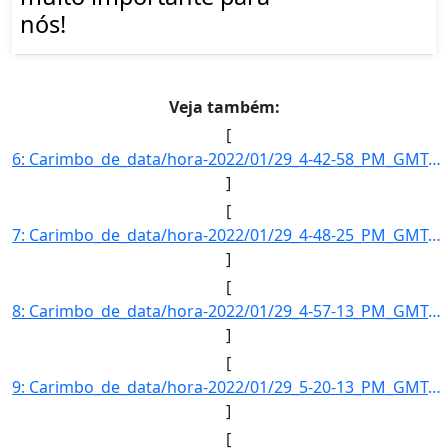
nós!
Veja também:
[
6: Carimbo_de_data/hora-2022/01/29_4-42-58_PM_GMT-3-Informe_a_razao_social_da_empresa--Ventos_de_Sao_Fe]
]
[
7: Carimbo_de_data/hora-2022/01/29_4-48-25_PM_GMT-3-Informe_a_razao_social_da_empresa--MEZ_2_Energia_S.]
]
[
8: Carimbo_de_data/hora-2022/01/29_4-57-13_PM_GMT-3-Informe_a_razao_social_da_empresa--Ventos_de_Sao_Fe]
]
[
9: Carimbo_de_data/hora-2022/01/29_5-20-13_PM_GMT-3-Informe_a_razao_social_da_empresa--Barracuda_Invest]
]
[