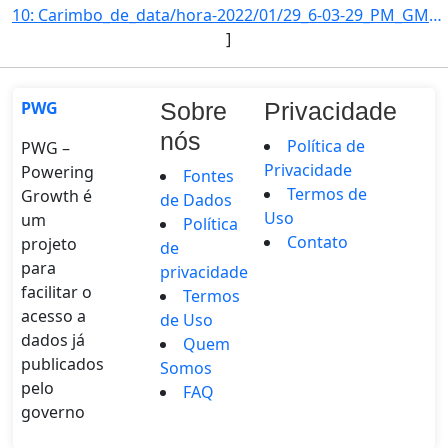
10: Carimbo_de_data/hora-2022/01/29_6-03-29_PM_GMT-3-Informe_a_razao_social_da_empresa--Central_Geradora]
]
PWG
Sobre
Privacidade
nós
Política de
PWG –
Privacidade
Powering
Fontes
Termos de
Growth é
de Dados
Uso
um
Política
Contato
projeto
de
para
privacidade
facilitar o
Termos
acesso a
de Uso
dados já
Quem
publicados
Somos
pelo
FAQ
governo