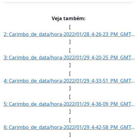
Veja também:
[
2: Carimbo_de_data/hora-2022/01/28_4-26-23_PM_GMT-3-Informe_a_razao_social_da_empresa--Solaris_Transmis]
]
[
3: Carimbo_de_data/hora-2022/01/29_4-20-25_PM_GMT-3-Informe_a_razao_social_da_empresa--D_Granel_Transpo]
]
[
4: Carimbo_de_data/hora-2022/01/29_4-33-51_PM_GMT-3-Informe_a_razao_social_da_empresa--Sao_Francisco_Tr]
]
[
5: Carimbo_de_data/hora-2022/01/29_4-36-09_PM_GMT-3-Informe_a_razao_social_da_empresa--Borborema_Transm]
]
[
6: Carimbo_de_data/hora-2022/01/29_4-42-58_PM_GMT-3-Informe_a_razao_social_da_empresa--Ventos_de_Sao_Fe]
]