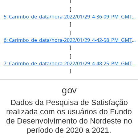
]
[
5: Carimbo_de_data/hora-2022/01/29_4-36-09_PM_GMT-3-Informe_a_razao_social_da_empresa--Borborema_Transm]
]
[
6: Carimbo_de_data/hora-2022/01/29_4-42-58_PM_GMT-3-Informe_a_razao_social_da_empresa--Ventos_de_Sao_Fe]
]
[
7: Carimbo_de_data/hora-2022/01/29_4-48-25_PM_GMT-3-Informe_a_razao_social_da_empresa--MEZ_2_Energia_S.]
]
gov
Dados da Pesquisa de Satisfação
realizada com os usuários do Fundo
de Desenvolvimento do Nordeste no
período de 2020 a 2021.