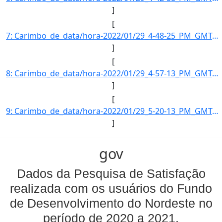
]
[
7: Carimbo_de_data/hora-2022/01/29_4-48-25_PM_GMT-3-Informe_a_razao_social_da_empresa--MEZ_2_Energia_S.]
]
[
8: Carimbo_de_data/hora-2022/01/29_4-57-13_PM_GMT-3-Informe_a_razao_social_da_empresa--Ventos_de_Sao_Fe]
]
[
9: Carimbo_de_data/hora-2022/01/29_5-20-13_PM_GMT-3-Informe_a_razao_social_da_empresa--Barracuda_Invest]
]
gov
Dados da Pesquisa de Satisfação
realizada com os usuários do Fundo
de Desenvolvimento do Nordeste no
período de 2020 a 2021.