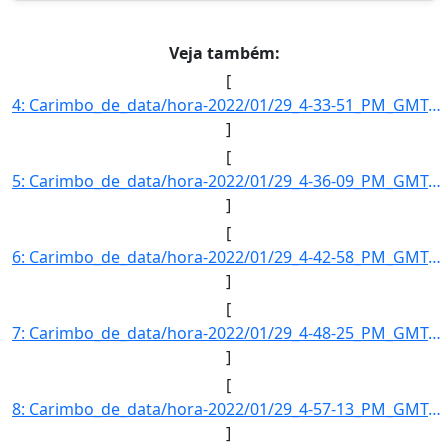
Veja também:
[
4: Carimbo_de_data/hora-2022/01/29_4-33-51_PM_GMT-3-Informe_a_razao_social_da_empresa--Sao_Francisco_Tr]
]
[
5: Carimbo_de_data/hora-2022/01/29_4-36-09_PM_GMT-3-Informe_a_razao_social_da_empresa--Borborema_Transm]
]
[
6: Carimbo_de_data/hora-2022/01/29_4-42-58_PM_GMT-3-Informe_a_razao_social_da_empresa--Ventos_de_Sao_Fe]
]
[
7: Carimbo_de_data/hora-2022/01/29_4-48-25_PM_GMT-3-Informe_a_razao_social_da_empresa--MEZ_2_Energia_S.]
]
[
8: Carimbo_de_data/hora-2022/01/29_4-57-13_PM_GMT-3-Informe_a_razao_social_da_empresa--Ventos_de_Sao_Fe]
]