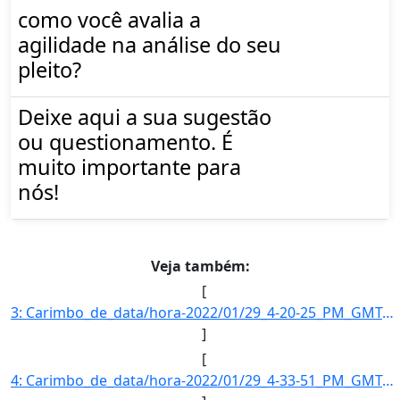
como você avalia a
agilidade na análise do seu
pleito?
Deixe aqui a sua sugestão
ou questionamento. É
muito importante para
nós!
Veja também:
[
3: Carimbo_de_data/hora-2022/01/29_4-20-25_PM_GMT-3-Informe_a_razao_social_da_empresa--D_Granel_Transpo]
]
[
4: Carimbo_de_data/hora-2022/01/29_4-33-51_PM_GMT-3-Informe_a_razao_social_da_empresa--Sao_Francisco_Tr]