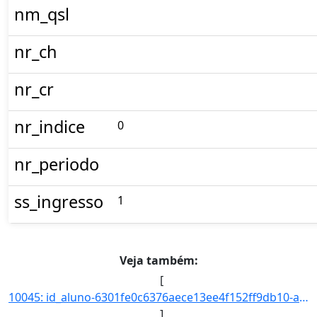
nm_qsl
nr_ch
nr_cr
nr_indice
0
nr_periodo
ss_ingresso
1
Veja também:
[
10045: id_aluno-6301fe0c6376aece13ee4f152ff9db10-aa_ingresso-2017-cd_curso-945-nm_qsl--nr_ch--nr_cr--nr_ind]
]