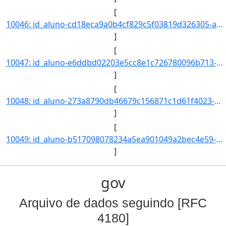
[
10046: id_aluno-cd18eca9a0b4cf829c5f03819d326305-aa_ingresso-2017-cd_curso-945-nm_qsl--nr_ch--nr_cr--nr_ind]
]
[
10047: id_aluno-e6ddbd02203e5cc8e1c726780096b713-aa_ingresso-2017-cd_curso-945-nm_qsl--nr_ch--nr_cr--nr_ind]
]
[
10048: id_aluno-273a8790db46679c156871c1d61f4023-aa_ingresso-2017-cd_curso-945-nm_qsl--nr_ch--nr_cr--nr_ind]
]
[
10049: id_aluno-b517098078234a5ea901049a2bec4e59-aa_ingresso-2017-cd_curso-945-nm_qsl--nr_ch--nr_cr--nr_ind]
]
gov
Arquivo de dados seguindo [RFC
4180]