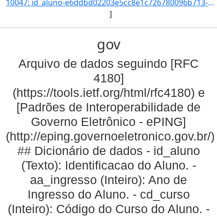
10047: id_aluno-e6ddbd02203e5cc8e1c726780096b713-aa_ingresso-2017-cd_curso-945-nm_qsl--nr_ch--nr_cr--nr_ind]
]
gov
Arquivo de dados seguindo [RFC
4180]
(https://tools.ietf.org/html/rfc4180) e
[Padrões de Interoperabilidade de
Governo Eletrônico - ePING]
(http://eping.governoeletronico.gov.br/)
## Dicionário de dados - id_aluno
(Texto): Identificacao do Aluno. -
aa_ingresso (Inteiro): Ano de
Ingresso do Aluno. - cd_curso
(Inteiro): Código do Curso do Aluno. -