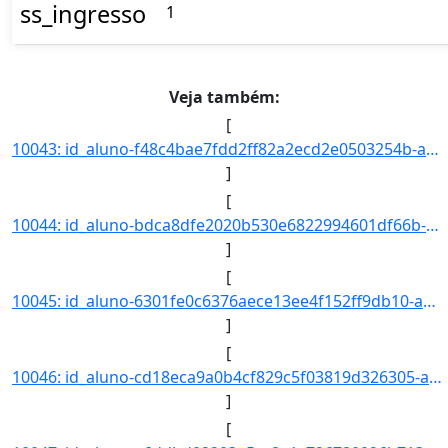
ss_ingresso
1
Veja também:
[
10043: id_aluno-f48c4bae7fdd2ff82a2ecd2e0503254b-aa_ingresso-2017-cd_curso-945-nm_qsl--nr_ch--nr_cr--nr_ind]
]
[
10044: id_aluno-bdca8dfe2020b530e6822994601df66b-aa_ingresso-2017-cd_curso-945-nm_qsl--nr_ch--nr_cr--nr_ind]
]
[
10045: id_aluno-6301fe0c6376aece13ee4f152ff9db10-aa_ingresso-2017-cd_curso-945-nm_qsl--nr_ch--nr_cr--nr_ind]
]
[
10046: id_aluno-cd18eca9a0b4cf829c5f03819d326305-aa_ingresso-2017-cd_curso-945-nm_qsl--nr_ch--nr_cr--nr_ind]
]
[