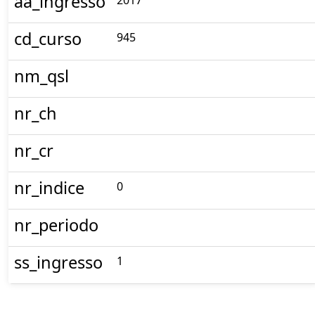
aa_ingresso
2017
cd_curso
945
nm_qsl
nr_ch
nr_cr
nr_indice
0
nr_periodo
ss_ingresso
1