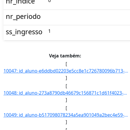
nr_indice
0
nr_periodo
ss_ingresso
1
Veja também:
[
10047: id_aluno-e6ddbd02203e5cc8e1c726780096b713-aa_ingresso-2017-cd_curso-945-nm_qsl--nr_ch--nr_cr--nr_ind]
]
[
10048: id_aluno-273a8790db46679c156871c1d61f4023-aa_ingresso-2017-cd_curso-945-nm_qsl--nr_ch--nr_cr--nr_ind]
]
[
10049: id_aluno-b517098078234a5ea901049a2bec4e59-aa_ingresso-2017-cd_curso-945-nm_qsl--nr_ch--nr_cr--nr_ind]
]
[