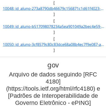
[
10048: id_aluno-273a8790db46679c156871c1d61f4023-aa_ingresso-2017-cd_curso-945-nm_qsl--nr_ch--nr_cr--nr_ind]
]
[
10049: id_aluno-b517098078234a5ea901049a2bec4e59-aa_ingresso-2017-cd_curso-945-nm_qsl--nr_ch--nr_cr--nr_ind]
]
[
10050: id_aluno-3cf8579c80c83dce68a08b4ec7f9e087-aa_ingresso-2018-cd_curso-945-nm_qsl--nr_ch--nr_cr--nr_ind]
]
gov
Arquivo de dados seguindo [RFC
4180]
(https://tools.ietf.org/html/rfc4180) e
[Padrões de Interoperabilidade de
Governo Eletrônico - ePING]