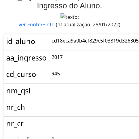
Ingresso do Aluno.
ver Fonte/+info
(dt.atualização: 25/01/2022)
id_aluno
cd18eca9a0b4cf829c5f03819d326305
aa_ingresso
2017
cd_curso
945
nm_qsl
nr_ch
nr_cr