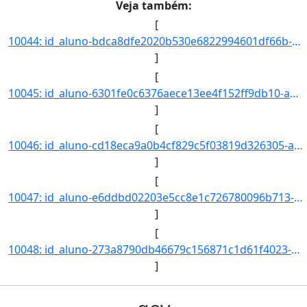
Veja também:
[
10044: id_aluno-bdca8dfe2020b530e6822994601df66b-aa_ingresso-2017-cd_curso-945-nm_qsl--nr_ch--nr_cr--nr_ind]
]
[
10045: id_aluno-6301fe0c6376aece13ee4f152ff9db10-aa_ingresso-2017-cd_curso-945-nm_qsl--nr_ch--nr_cr--nr_ind]
]
[
10046: id_aluno-cd18eca9a0b4cf829c5f03819d326305-aa_ingresso-2017-cd_curso-945-nm_qsl--nr_ch--nr_cr--nr_ind]
]
[
10047: id_aluno-e6ddbd02203e5cc8e1c726780096b713-aa_ingresso-2017-cd_curso-945-nm_qsl--nr_ch--nr_cr--nr_ind]
]
[
10048: id_aluno-273a8790db46679c156871c1d61f4023-aa_ingresso-2017-cd_curso-945-nm_qsl--nr_ch--nr_cr--nr_ind]
]