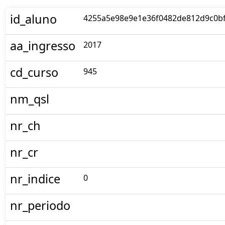
id_aluno
4255a5e98e9e1e36f0482de812d9c0b
aa_ingresso
2017
cd_curso
945
nm_qsl
nr_ch
nr_cr
nr_indice
0
nr_periodo