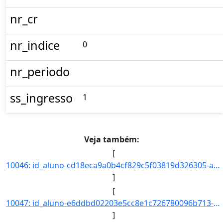
nr_cr
nr_indice
0
nr_periodo
ss_ingresso
1
Veja também:
[
10046: id_aluno-cd18eca9a0b4cf829c5f03819d326305-aa_ingresso-2017-cd_curso-945-nm_qsl--nr_ch--nr_cr--nr_ind]
]
[
10047: id_aluno-e6ddbd02203e5cc8e1c726780096b713-aa_ingresso-2017-cd_curso-945-nm_qsl--nr_ch--nr_cr--nr_ind]
]