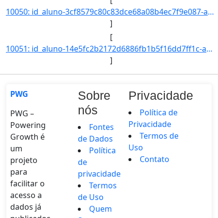
10050: id_aluno-3cf8579c80c83dce68a08b4ec7f9e087-aa_ingresso-2018-cd_curso-945-nm_qsl--nr_ch--nr_cr--nr_ind]
]
[
10051: id_aluno-14e5fc2b2172d6886fb1b5f16dd7ff1c-aa_ingresso-2018-cd_curso-945-nm_qsl--nr_ch--nr_cr--nr_ind]
]
PWG
Sobre
Privacidade
nós
Política de
PWG –
Privacidade
Powering
Fontes
Termos de
Growth é
de Dados
Uso
um
Política
Contato
projeto
de
para
privacidade
facilitar o
Termos
acesso a
de Uso
dados já
Quem