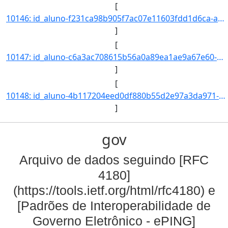
[
10146: id_aluno-f231ca98b905f7ac07e11603fdd1d6ca-aa_ingresso-2021-cd_curso-97-nm_qsl--nr_ch--nr_cr--nr_indi]
]
[
10147: id_aluno-c6a3ac708615b56a0a89ea1ae9a67e60-aa_ingresso-2021-cd_curso-97-nm_qsl--nr_ch--nr_cr--nr_indi]
]
[
10148: id_aluno-4b117204eed0df880b55d2e97a3da971-aa_ingresso-2021-cd_curso-97-nm_qsl--nr_ch--nr_cr--nr_indi]
]
gov
Arquivo de dados seguindo [RFC
4180]
(https://tools.ietf.org/html/rfc4180) e
[Padrões de Interoperabilidade de
Governo Eletrônico - ePING]