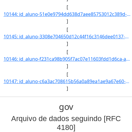
[
10144: id_aluno-51e0e9794dd638d7aee85753012c389d-aa_ingresso-2021-cd_curso-97-nm_qsl--nr_ch--nr_cr--nr_indi]
]
[
10145: id_aluno-3308e704650d12c44f16c3146dee0137-aa_ingresso-2021-cd_curso-97-nm_qsl--nr_ch--nr_cr--nr_indi]
]
[
10146: id_aluno-f231ca98b905f7ac07e11603fdd1d6ca-aa_ingresso-2021-cd_curso-97-nm_qsl--nr_ch--nr_cr--nr_indi]
]
[
10147: id_aluno-c6a3ac708615b56a0a89ea1ae9a67e60-aa_ingresso-2021-cd_curso-97-nm_qsl--nr_ch--nr_cr--nr_indi]
]
gov
Arquivo de dados seguindo [RFC
4180]