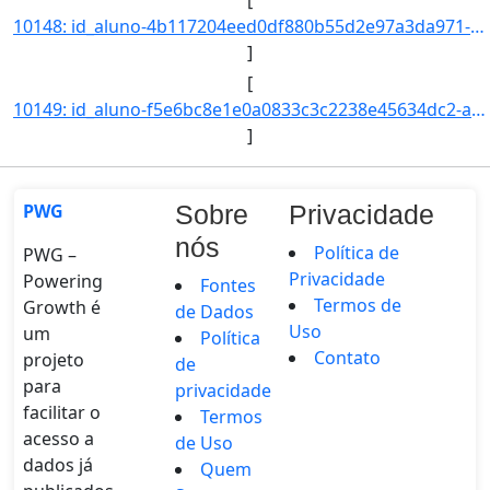
10148: id_aluno-4b117204eed0df880b55d2e97a3da971-aa_ingresso-2021-cd_curso-97-nm_qsl--nr_ch--nr_cr--nr_indi]
]
[
10149: id_aluno-f5e6bc8e1e0a0833c3c2238e45634dc2-aa_ingresso-2021-cd_curso-97-nm_qsl--nr_ch--nr_cr--nr_indi]
]
PWG
Sobre
Privacidade
nós
Política de
PWG –
Privacidade
Powering
Fontes
Termos de
Growth é
de Dados
Uso
um
Política
Contato
projeto
de
para
privacidade
facilitar o
Termos
acesso a
de Uso
dados já
Quem