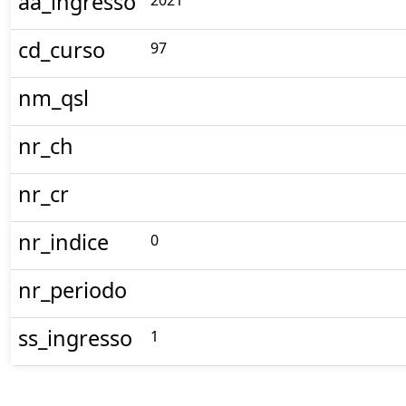
aa_ingresso
2021
cd_curso
97
nm_qsl
nr_ch
nr_cr
nr_indice
0
nr_periodo
ss_ingresso
1