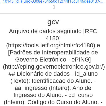
10145: id_aluno-3308e704650d12c44f16c3146dee0137-aa_ingresso-2021-cd_curso-97-nm_qsl--nr_ch--nr_cr--nr_indi]
]
gov
Arquivo de dados seguindo [RFC
4180]
(https://tools.ietf.org/html/rfc4180) e
[Padrões de Interoperabilidade de
Governo Eletrônico - ePING]
(http://eping.governoeletronico.gov.br/)
## Dicionário de dados - id_aluno
(Texto): Identificacao do Aluno. -
aa_ingresso (Inteiro): Ano de
Ingresso do Aluno. - cd_curso
(Inteiro): Código do Curso do Aluno. -