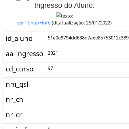
Ingresso do Aluno.
ver Fonte/+info
(dt.atualização: 25/01/2022)
id_aluno
51e0e9794dd638d7aee85753012c389
aa_ingresso
2021
cd_curso
97
nm_qsl
nr_ch
nr_cr