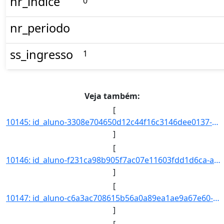
nr_indice
0
nr_periodo
ss_ingresso
1
Veja também:
[
10145: id_aluno-3308e704650d12c44f16c3146dee0137-aa_ingresso-2021-cd_curso-97-nm_qsl--nr_ch--nr_cr--nr_indi]
]
[
10146: id_aluno-f231ca98b905f7ac07e11603fdd1d6ca-aa_ingresso-2021-cd_curso-97-nm_qsl--nr_ch--nr_cr--nr_indi]
]
[
10147: id_aluno-c6a3ac708615b56a0a89ea1ae9a67e60-aa_ingresso-2021-cd_curso-97-nm_qsl--nr_ch--nr_cr--nr_indi]
]
[