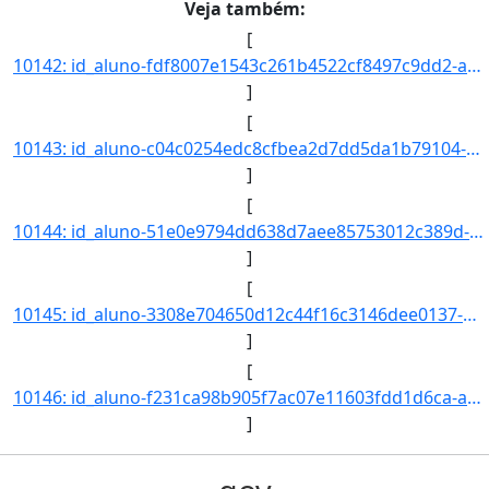
Veja também:
[
10142: id_aluno-fdf8007e1543c261b4522cf8497c9dd2-aa_ingresso-2021-cd_curso-97-nm_qsl--nr_ch--nr_cr--nr_indi]
]
[
10143: id_aluno-c04c0254edc8cfbea2d7dd5da1b79104-aa_ingresso-2021-cd_curso-97-nm_qsl--nr_ch--nr_cr--nr_indi]
]
[
10144: id_aluno-51e0e9794dd638d7aee85753012c389d-aa_ingresso-2021-cd_curso-97-nm_qsl--nr_ch--nr_cr--nr_indi]
]
[
10145: id_aluno-3308e704650d12c44f16c3146dee0137-aa_ingresso-2021-cd_curso-97-nm_qsl--nr_ch--nr_cr--nr_indi]
]
[
10146: id_aluno-f231ca98b905f7ac07e11603fdd1d6ca-aa_ingresso-2021-cd_curso-97-nm_qsl--nr_ch--nr_cr--nr_indi]
]