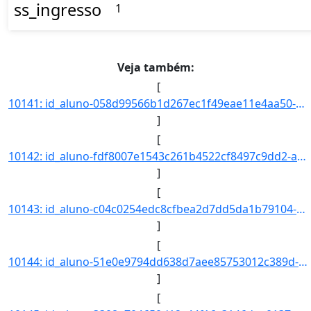
ss_ingresso
1
Veja também:
[
10141: id_aluno-058d99566b1d267ec1f49eae11e4aa50-aa_ingresso-2021-cd_curso-97-nm_qsl--nr_ch--nr_cr--nr_indi]
]
[
10142: id_aluno-fdf8007e1543c261b4522cf8497c9dd2-aa_ingresso-2021-cd_curso-97-nm_qsl--nr_ch--nr_cr--nr_indi]
]
[
10143: id_aluno-c04c0254edc8cfbea2d7dd5da1b79104-aa_ingresso-2021-cd_curso-97-nm_qsl--nr_ch--nr_cr--nr_indi]
]
[
10144: id_aluno-51e0e9794dd638d7aee85753012c389d-aa_ingresso-2021-cd_curso-97-nm_qsl--nr_ch--nr_cr--nr_indi]
]
[