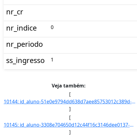
nr_cr
nr_indice
0
nr_periodo
ss_ingresso
1
Veja também:
[
10144: id_aluno-51e0e9794dd638d7aee85753012c389d-aa_ingresso-2021-cd_curso-97-nm_qsl--nr_ch--nr_cr--nr_indi]
]
[
10145: id_aluno-3308e704650d12c44f16c3146dee0137-aa_ingresso-2021-cd_curso-97-nm_qsl--nr_ch--nr_cr--nr_indi]
]