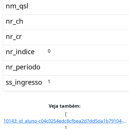
nm_qsl
nr_ch
nr_cr
nr_indice
0
nr_periodo
ss_ingresso
1
Veja também:
[
10143: id_aluno-c04c0254edc8cfbea2d7dd5da1b79104-aa_ingresso-2021-cd_curso-97-nm_qsl--nr_ch--nr_cr--nr_indi]
]