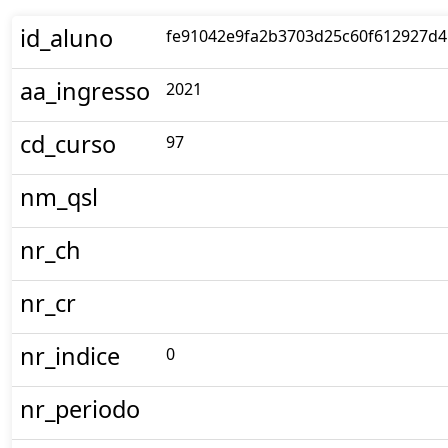
id_aluno
fe91042e9fa2b3703d25c60f612927d4
aa_ingresso
2021
cd_curso
97
nm_qsl
nr_ch
nr_cr
nr_indice
0
nr_periodo