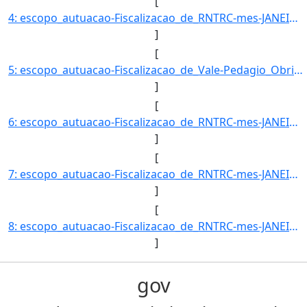
[
4: escopo_autuacao-Fiscalizacao_de_RNTRC-mes-JANEIRO-uf-PR-amparo_legal-ARTIGO_11-_INCISO_V_DA_RESOLUCA]
]
[
5: escopo_autuacao-Fiscalizacao_de_Vale-Pedagio_Obrigatorio-mes-JANEIRO-uf-PR-amparo_legal-ARTIGO_6º-_I]
]
[
6: escopo_autuacao-Fiscalizacao_de_RNTRC-mes-JANEIRO-uf-RJ-amparo_legal-ARTIGO_11-_INCISO_II_DA_RESOLUC]
]
[
7: escopo_autuacao-Fiscalizacao_de_RNTRC-mes-JANEIRO-uf-RJ-amparo_legal-ARTIGO_11-_INCISO_V_DA_RESOLUCA]
]
[
8: escopo_autuacao-Fiscalizacao_de_RNTRC-mes-JANEIRO-uf-RS-amparo_legal-ARTIGO_11-_INCISO_II_DA_RESOLUC]
]
gov