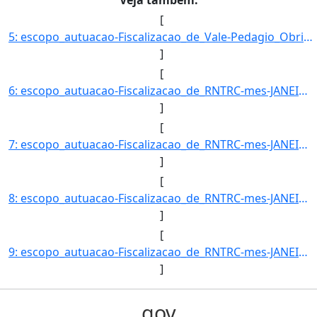
[
5: escopo_autuacao-Fiscalizacao_de_Vale-Pedagio_Obrigatorio-mes-JANEIRO-uf-PR-amparo_legal-ARTIGO_6º-_I]
]
[
6: escopo_autuacao-Fiscalizacao_de_RNTRC-mes-JANEIRO-uf-RJ-amparo_legal-ARTIGO_11-_INCISO_II_DA_RESOLUC]
]
[
7: escopo_autuacao-Fiscalizacao_de_RNTRC-mes-JANEIRO-uf-RJ-amparo_legal-ARTIGO_11-_INCISO_V_DA_RESOLUCA]
]
[
8: escopo_autuacao-Fiscalizacao_de_RNTRC-mes-JANEIRO-uf-RS-amparo_legal-ARTIGO_11-_INCISO_II_DA_RESOLUC]
]
[
9: escopo_autuacao-Fiscalizacao_de_RNTRC-mes-JANEIRO-uf-RS-amparo_legal-ARTIGO_11-_INCISO_V_DA_RESOLUCA]
]
gov