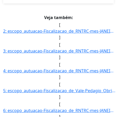
Veja também:
[
2: escopo_autuacao-Fiscalizacao_de_RNTRC-mes-JANEIRO-uf-MG-amparo_legal-ARTIGO_11-_INCISO_V_DA_RESOLUCA]
]
[
3: escopo_autuacao-Fiscalizacao_de_RNTRC-mes-JANEIRO-uf-PR-amparo_legal-ARTIGO_11-_INCISO_II_DA_RESOLUC]
]
[
4: escopo_autuacao-Fiscalizacao_de_RNTRC-mes-JANEIRO-uf-PR-amparo_legal-ARTIGO_11-_INCISO_V_DA_RESOLUCA]
]
[
5: escopo_autuacao-Fiscalizacao_de_Vale-Pedagio_Obrigatorio-mes-JANEIRO-uf-PR-amparo_legal-ARTIGO_6º-_I]
]
[
6: escopo_autuacao-Fiscalizacao_de_RNTRC-mes-JANEIRO-uf-RJ-amparo_legal-ARTIGO_11-_INCISO_II_DA_RESOLUC]
]