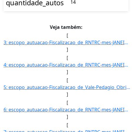
quantidade_autos
14
Veja também:
[
3: escopo_autuacao-Fiscalizacao_de_RNTRC-mes-JANEIRO-uf-PR-amparo_legal-ARTIGO_11-_INCISO_II_DA_RESOLUC]
]
[
4: escopo_autuacao-Fiscalizacao_de_RNTRC-mes-JANEIRO-uf-PR-amparo_legal-ARTIGO_11-_INCISO_V_DA_RESOLUCA]
]
[
5: escopo_autuacao-Fiscalizacao_de_Vale-Pedagio_Obrigatorio-mes-JANEIRO-uf-PR-amparo_legal-ARTIGO_6º-_I]
]
[
6: escopo_autuacao-Fiscalizacao_de_RNTRC-mes-JANEIRO-uf-RJ-amparo_legal-ARTIGO_11-_INCISO_II_DA_RESOLUC]
]
[