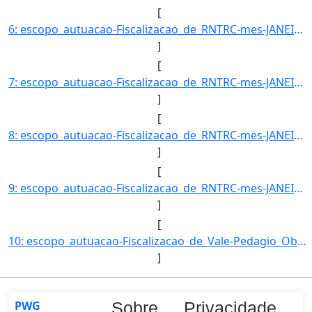
[
6: escopo_autuacao-Fiscalizacao_de_RNTRC-mes-JANEIRO-uf-RJ-amparo_legal-ARTIGO_11-_INCISO_II_DA_RESOLUC]
]
[
7: escopo_autuacao-Fiscalizacao_de_RNTRC-mes-JANEIRO-uf-RJ-amparo_legal-ARTIGO_11-_INCISO_V_DA_RESOLUCA]
]
[
8: escopo_autuacao-Fiscalizacao_de_RNTRC-mes-JANEIRO-uf-RS-amparo_legal-ARTIGO_11-_INCISO_II_DA_RESOLUC]
]
[
9: escopo_autuacao-Fiscalizacao_de_RNTRC-mes-JANEIRO-uf-RS-amparo_legal-ARTIGO_11-_INCISO_V_DA_RESOLUCA]
]
[
10: escopo_autuacao-Fiscalizacao_de_Vale-Pedagio_Obrigatorio-mes-JANEIRO-uf-RS-amparo_legal-ARTIGO_6º-_I]
]
PWG
Sobre
Privacidade