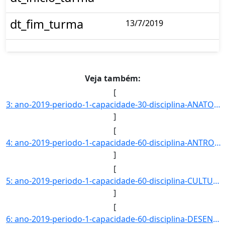
dt_fim_turma
13/7/2019
Veja também:
[
3: ano-2019-periodo-1-capacidade-30-disciplina-ANATOMIA_ANIMAL-campus-CAMPUS_BACABAL-nivel-G-dt_inicio_]
]
[
4: ano-2019-periodo-1-capacidade-60-disciplina-ANTROPOLOGIA_FILOSOFICA-campus-CAMPUS_BACABAL-nivel-G-dt]
]
[
5: ano-2019-periodo-1-capacidade-60-disciplina-CULTURA-_IDENTIDADE_E_DIVERSIDADE-campus-CAMPUS_BACABAL-]
]
[
6: ano-2019-periodo-1-capacidade-60-disciplina-DESENVOLVIMENTO_RURAL_SUSTENTAVEL_E_AGRICULTURA_FAMILIAR]