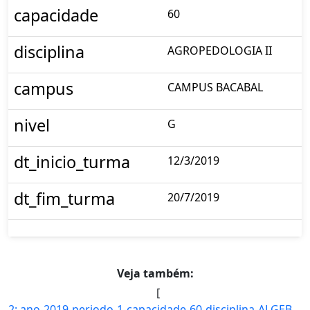
capacidade
60
disciplina
AGROPEDOLOGIA II
campus
CAMPUS BACABAL
nivel
G
dt_inicio_turma
12/3/2019
dt_fim_turma
20/7/2019
Veja também:
[
2: ano-2019-periodo-1-capacidade-60-disciplina-ALGEBRA_LINEAR-campus-CAMPUS_BACABAL-nivel-G-dt_inicio_t]