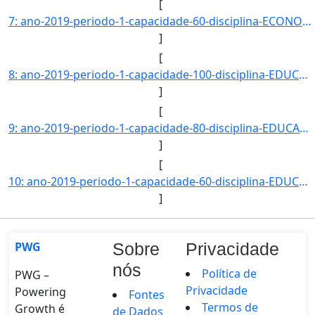
[
7: ano-2019-periodo-1-capacidade-60-disciplina-ECONOMIA_POLITICA-campus-CAMPUS_BACABAL-nivel-G-dt_inici]
]
[
8: ano-2019-periodo-1-capacidade-100-disciplina-EDUCACAO_EM_DIREITOS_HUMANOS_E_ETICA-campus-CAMPUS_BACA]
]
[
9: ano-2019-periodo-1-capacidade-80-disciplina-EDUCACAO_E_MOVIMENTOS_SOCIAIS_NA_AMERICA_LATINA-campus-C]
]
[
10: ano-2019-periodo-1-capacidade-60-disciplina-EDUCACAO_PARA_A_DIVERSIDADE-campus-CAMPUS_BACABAL-nivel-]
]
PWG
Sobre
Privacidade
nós
Política de
PWG –
Privacidade
Powering
Fontes
Termos de
Growth é
de Dados