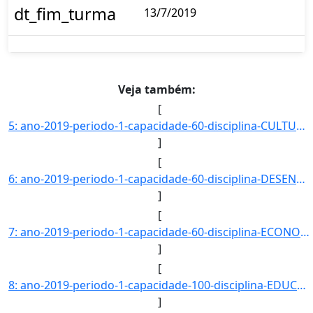
dt_fim_turma
13/7/2019
Veja também:
[
5: ano-2019-periodo-1-capacidade-60-disciplina-CULTURA-_IDENTIDADE_E_DIVERSIDADE-campus-CAMPUS_BACABAL-]
]
[
6: ano-2019-periodo-1-capacidade-60-disciplina-DESENVOLVIMENTO_RURAL_SUSTENTAVEL_E_AGRICULTURA_FAMILIAR]
]
[
7: ano-2019-periodo-1-capacidade-60-disciplina-ECONOMIA_POLITICA-campus-CAMPUS_BACABAL-nivel-G-dt_inici]
]
[
8: ano-2019-periodo-1-capacidade-100-disciplina-EDUCACAO_EM_DIREITOS_HUMANOS_E_ETICA-campus-CAMPUS_BACA]
]