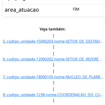
area_atuacao
FIM
Veja também:
[
5: codigo_unidade-15000203-nome-SETOR_DE_GESTAO_E_CONTROLE_DE_DIARIAS_E_PASSAGENS-email-null-telefones-]
]
[
6: codigo_unidade-12000202-nome-SETOR_DE_REFERENCIA_E_EMPRESTIMO_DO_CAMPUS_ALTO_PARAOPEBA-email-null-te]
]
[
7: codigo_unidade-18000105-nome-NUCLEO_DE_PLANEJAMENTO_ESTRATEGICO-email-p-telefones-+553233795492-data]
]
[
8: codigo_unidade-1238-nome-COORDENACAO_DO_CURSO_DE_GRADUACAO_EM_BIOQUIMICA-email-null-telefones-null-d]
]