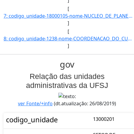
]
[
7: codigo_unidade-18000105-nome-NUCLEO_DE_PLANEJAMENTO_ESTRATEGICO-email-p-telefones-+553233795492-data]
]
[
8: codigo_unidade-1238-nome-COORDENACAO_DO_CURSO_DE_GRADUACAO_EM_BIOQUIMICA-email-null-telefones-null-d]
]
gov
Relação das unidades
administrativas da UFSJ
ver Fonte/+info
(dt.atualização: 26/08/2019)
codigo_unidade
13000201