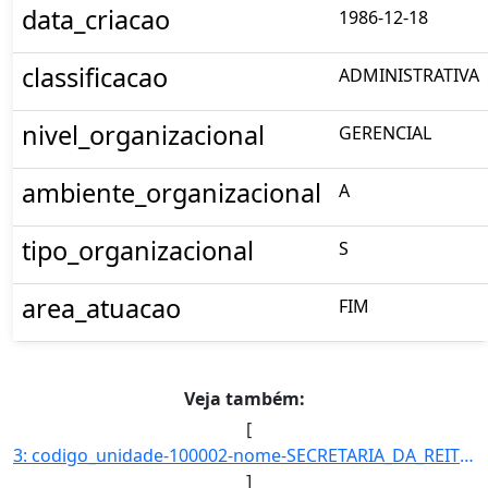
data_criacao
1986-12-18
classificacao
ADMINISTRATIVA
nivel_organizacional
GERENCIAL
ambiente_organizacional
A
tipo_organizacional
S
area_atuacao
FIM
Veja também:
[
3: codigo_unidade-100002-nome-SECRETARIA_DA_REITORIA-email-null-telefones-null-data_criacao-null-classi]
]