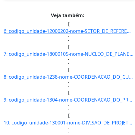
Veja também:
[
6: codigo_unidade-12000202-nome-SETOR_DE_REFERENCIA_E_EMPRESTIMO_DO_CAMPUS_ALTO_PARAOPEBA-email-null-te]
]
[
7: codigo_unidade-18000105-nome-NUCLEO_DE_PLANEJAMENTO_ESTRATEGICO-email-p-telefones-+553233795492-data]
]
[
8: codigo_unidade-1238-nome-COORDENACAO_DO_CURSO_DE_GRADUACAO_EM_BIOQUIMICA-email-null-telefones-null-d]
]
[
9: codigo_unidade-1304-nome-COORDENACAO_DO_PROGRAMA_DE_POS-GRADUACAO_EM_BIOTECNOLOGIA-email-null-telefo]
]
[
10: codigo_unidade-130001-nome-DIVISAO_DE_PROJETOS_E_QUALIFICACAO-email-null-telefones-null-data_criacao]
]