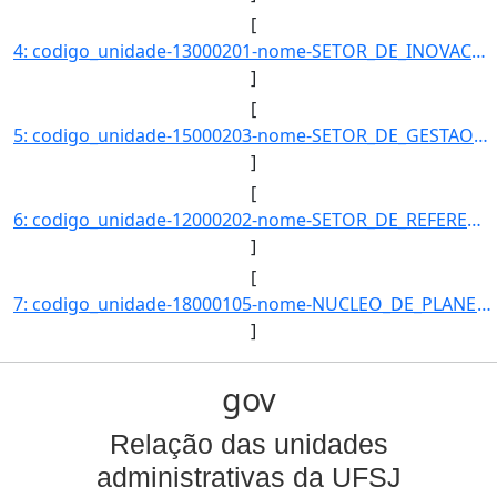
[
4: codigo_unidade-13000201-nome-SETOR_DE_INOVACAO_E_PROPRIEDADE_INTELECTUAL-email-null-telefones-null-d]
]
[
5: codigo_unidade-15000203-nome-SETOR_DE_GESTAO_E_CONTROLE_DE_DIARIAS_E_PASSAGENS-email-null-telefones-]
]
[
6: codigo_unidade-12000202-nome-SETOR_DE_REFERENCIA_E_EMPRESTIMO_DO_CAMPUS_ALTO_PARAOPEBA-email-null-te]
]
[
7: codigo_unidade-18000105-nome-NUCLEO_DE_PLANEJAMENTO_ESTRATEGICO-email-p-telefones-+553233795492-data]
]
gov
Relação das unidades
administrativas da UFSJ