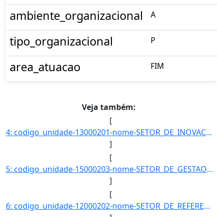
ambiente_organizacional
A
tipo_organizacional
P
area_atuacao
FIM
Veja também:
[
4: codigo_unidade-13000201-nome-SETOR_DE_INOVACAO_E_PROPRIEDADE_INTELECTUAL-email-null-telefones-null-d]
]
[
5: codigo_unidade-15000203-nome-SETOR_DE_GESTAO_E_CONTROLE_DE_DIARIAS_E_PASSAGENS-email-null-telefones-]
]
[
6: codigo_unidade-12000202-nome-SETOR_DE_REFERENCIA_E_EMPRESTIMO_DO_CAMPUS_ALTO_PARAOPEBA-email-null-te]