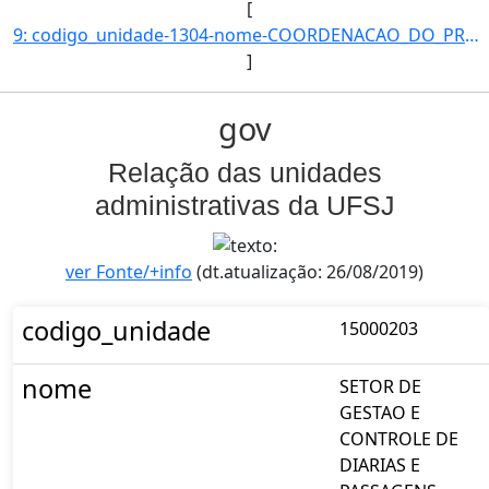
[
9: codigo_unidade-1304-nome-COORDENACAO_DO_PROGRAMA_DE_POS-GRADUACAO_EM_BIOTECNOLOGIA-email-null-telefo]
]
gov
Relação das unidades
administrativas da UFSJ
ver Fonte/+info
(dt.atualização: 26/08/2019)
codigo_unidade
15000203
nome
SETOR DE
GESTAO E
CONTROLE DE
DIARIAS E