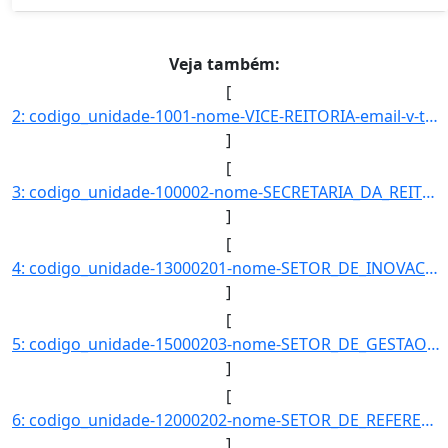
Veja também:
[
2: codigo_unidade-1001-nome-VICE-REITORIA-email-v-telefones-+55(32)3379-2380-data_criacao-1986-12-18-cl]
]
[
3: codigo_unidade-100002-nome-SECRETARIA_DA_REITORIA-email-null-telefones-null-data_criacao-null-classi]
]
[
4: codigo_unidade-13000201-nome-SETOR_DE_INOVACAO_E_PROPRIEDADE_INTELECTUAL-email-null-telefones-null-d]
]
[
5: codigo_unidade-15000203-nome-SETOR_DE_GESTAO_E_CONTROLE_DE_DIARIAS_E_PASSAGENS-email-null-telefones-]
]
[
6: codigo_unidade-12000202-nome-SETOR_DE_REFERENCIA_E_EMPRESTIMO_DO_CAMPUS_ALTO_PARAOPEBA-email-null-te]
]