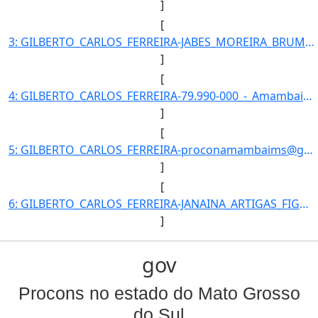
]
[
3: GILBERTO_CARLOS_FERREIRA-JABES_MOREIRA_BRUM-Coordenador-Coordenador-Procon_Municipal_de_Agua_Clara-P]
]
[
4: GILBERTO_CARLOS_FERREIRA-79.990-000_-_Amambai/MS-Coordenador-67-Procon_Municipal_de_Agua_Clara-3481-]
]
[
5: GILBERTO_CARLOS_FERREIRA-proconamambaims@gmail.com}]
]
[
6: GILBERTO_CARLOS_FERREIRA-JANAINA_ARTIGAS_FIGUEIREDO-Coordenador-Coordenadora-Procon_Municipal_de_Agu]
]
gov
Procons no estado do Mato Grosso
do Sul