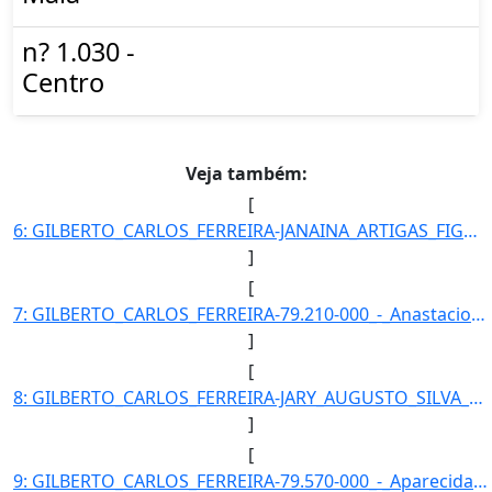
n? 1.030 -
Centro
Veja também:
[
6: GILBERTO_CARLOS_FERREIRA-JANAINA_ARTIGAS_FIGUEIREDO-Coordenador-Coordenadora-Procon_Municipal_de_Agu]
]
[
7: GILBERTO_CARLOS_FERREIRA-79.210-000_-_Anastacio/MS-Coordenador-67-Procon_Municipal_de_Agua_Clara-324]
]
[
8: GILBERTO_CARLOS_FERREIRA-JARY_AUGUSTO_SILVA_-Coordenador-Coordenador-Procon_Municipal_de_Agua_Clara-]
]
[
9: GILBERTO_CARLOS_FERREIRA-79.570-000_-_Aparecida_do_Taboado/MS-Coordenador-67-Procon_Municipal_de_Agu]