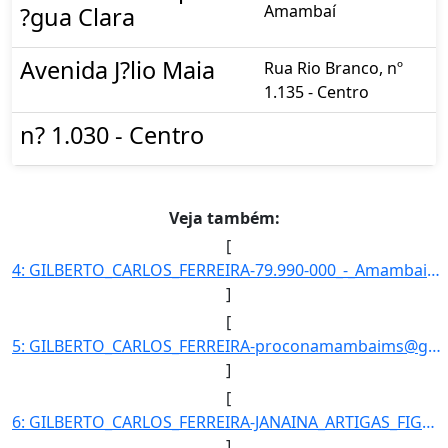
Amambaí
?gua Clara
Avenida J?lio Maia
Rua Rio Branco, nº
1.135 - Centro
n? 1.030 - Centro
Veja também:
[
4: GILBERTO_CARLOS_FERREIRA-79.990-000_-_Amambai/MS-Coordenador-67-Procon_Municipal_de_Agua_Clara-3481-]
]
[
5: GILBERTO_CARLOS_FERREIRA-proconamambaims@gmail.com}]
]
[
6: GILBERTO_CARLOS_FERREIRA-JANAINA_ARTIGAS_FIGUEIREDO-Coordenador-Coordenadora-Procon_Municipal_de_Agu]
]