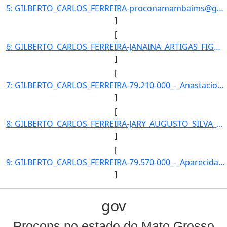
5: GILBERTO_CARLOS_FERREIRA-proconamambaims@gmail.com}]
]
[
6: GILBERTO_CARLOS_FERREIRA-JANAINA_ARTIGAS_FIGUEIREDO-Coordenador-Coordenadora-Procon_Municipal_de_Agu]
]
[
7: GILBERTO_CARLOS_FERREIRA-79.210-000_-_Anastacio/MS-Coordenador-67-Procon_Municipal_de_Agua_Clara-324]
]
[
8: GILBERTO_CARLOS_FERREIRA-JARY_AUGUSTO_SILVA_-Coordenador-Coordenador-Procon_Municipal_de_Agua_Clara-]
]
[
9: GILBERTO_CARLOS_FERREIRA-79.570-000_-_Aparecida_do_Taboado/MS-Coordenador-67-Procon_Municipal_de_Agu]
]
gov
Procons no estado do Mato Grosso