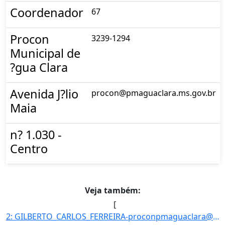
Coordenador
67
Procon
3239-1294
Municipal de
?gua Clara
Avenida J?lio
procon@pmaguaclara.ms.gov.br
Maia
n? 1.030 -
Centro
Veja também:
[
2: GILBERTO_CARLOS_FERREIRA-proconpmaguaclara@hotmail.com}]