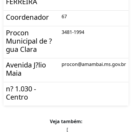
FERREIRA
Coordenador
67
Procon
3481-1994
Municipal de ?
gua Clara
Avenida J?lio
procon@amambai.ms.gov.br
Maia
n? 1.030 -
Centro
Veja também:
[