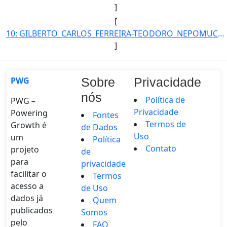
]
[
10: GILBERTO_CARLOS_FERREIRA-TEODORO_NEPOMUCENO_NETO-Coordenador-Diretor-Procon_Municipal_de_Agua_Clara-]
]
PWG
Sobre
Privacidade
nós
Política de
PWG –
Privacidade
Powering
Fontes
Termos de
Growth é
de Dados
Uso
um
Política
Contato
projeto
de
para
privacidade
facilitar o
Termos
acesso a
de Uso
dados já
Quem
publicados
Somos
pelo
FAQ