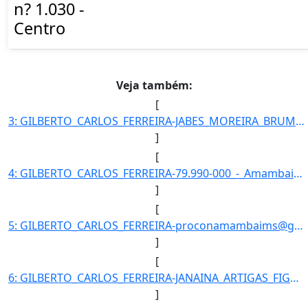
n? 1.030 -
Centro
Veja também:
[
3: GILBERTO_CARLOS_FERREIRA-JABES_MOREIRA_BRUM-Coordenador-Coordenador-Procon_Municipal_de_Agua_Clara-P]
]
[
4: GILBERTO_CARLOS_FERREIRA-79.990-000_-_Amambai/MS-Coordenador-67-Procon_Municipal_de_Agua_Clara-3481-]
]
[
5: GILBERTO_CARLOS_FERREIRA-proconamambaims@gmail.com}]
]
[
6: GILBERTO_CARLOS_FERREIRA-JANAINA_ARTIGAS_FIGUEIREDO-Coordenador-Coordenadora-Procon_Municipal_de_Agu]
]