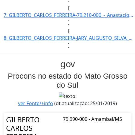
[
7: GILBERTO_CARLOS_FERREIRA-79.210-000_-_Anastacio/MS-Coordenador-67-Procon_Municipal_de_Agua_Clara-324]
]
[
8: GILBERTO_CARLOS_FERREIRA-JARY_AUGUSTO_SILVA_-Coordenador-Coordenador-Procon_Municipal_de_Agua_Clara-]
]
gov
Procons no estado do Mato Grosso
do Sul
ver Fonte/+info
(dt.atualização: 25/01/2019)
GILBERTO
79.990-000 - Amambaí/MS
CARLOS