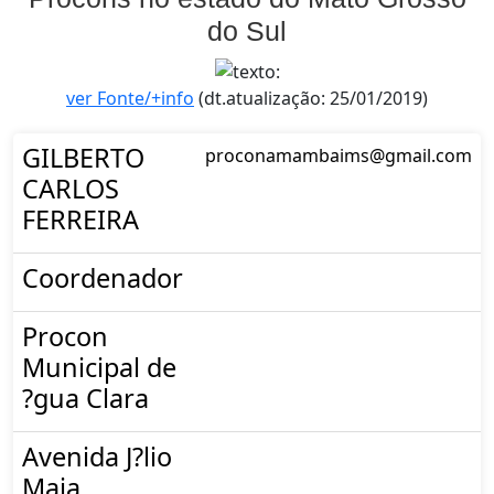
do Sul
ver Fonte/+info
(dt.atualização: 25/01/2019)
GILBERTO
proconamambaims@gmail.com
CARLOS
FERREIRA
Coordenador
Procon
Municipal de
?gua Clara
Avenida J?lio
Maia