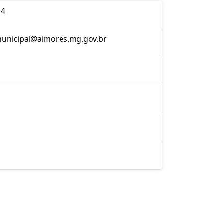
14
unicipal@aimores.mg.gov.br