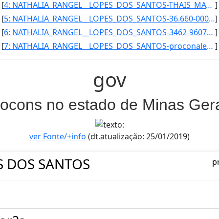
[
4: NATHALIA_RANGEL__LOPES_DOS_SANTOS-THAIS_MAYRINK_XAVIER_PASSOS-Secretaria_Executiva-Coordenadora-Proc]
]
[
5: NATHALIA_RANGEL__LOPES_DOS_SANTOS-36.660-000_-_Alem_Paraiba/MG-Secretaria_Executiva-32-Procon_Munici]
]
[
6: NATHALIA_RANGEL__LOPES_DOS_SANTOS-3462-9607-Secretaria_Executiva-procon@alemparaiba.mg.gov.br}]
]
[
7: NATHALIA_RANGEL__LOPES_DOS_SANTOS-proconalemparaiba@yahoo.com.br-Secretaria_Executiva--Procon_Munici]
]
gov
ocons no estado de Minas Ger
ver Fonte/+info
(dt.atualização: 25/01/2019)
S DOS SANTOS
p