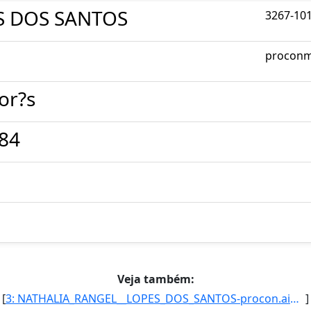
S DOS SANTOS
3267-10
proconm
or?s
184
Veja também:
[
3: NATHALIA_RANGEL__LOPES_DOS_SANTOS-procon.aimores@hotmail.com-Secretaria_Executiva--Procon_Municipal_]
]