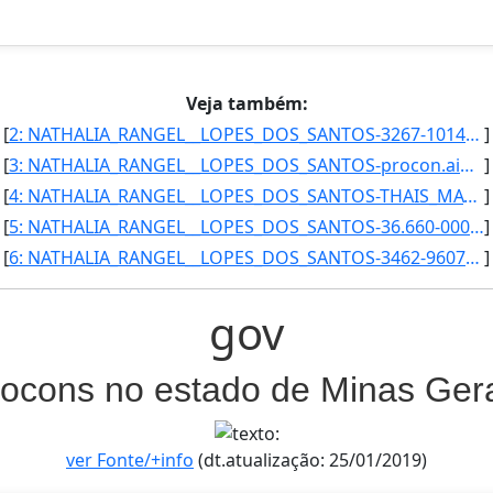
Veja também:
[
2: NATHALIA_RANGEL__LOPES_DOS_SANTOS-3267-1014-Secretaria_Executiva-proconmunicipal@aimores.mg.gov.br}]
]
[
3: NATHALIA_RANGEL__LOPES_DOS_SANTOS-procon.aimores@hotmail.com-Secretaria_Executiva--Procon_Municipal_]
]
[
4: NATHALIA_RANGEL__LOPES_DOS_SANTOS-THAIS_MAYRINK_XAVIER_PASSOS-Secretaria_Executiva-Coordenadora-Proc]
]
[
5: NATHALIA_RANGEL__LOPES_DOS_SANTOS-36.660-000_-_Alem_Paraiba/MG-Secretaria_Executiva-32-Procon_Munici]
]
[
6: NATHALIA_RANGEL__LOPES_DOS_SANTOS-3462-9607-Secretaria_Executiva-procon@alemparaiba.mg.gov.br}]
]
gov
ocons no estado de Minas Ger
ver Fonte/+info
(dt.atualização: 25/01/2019)