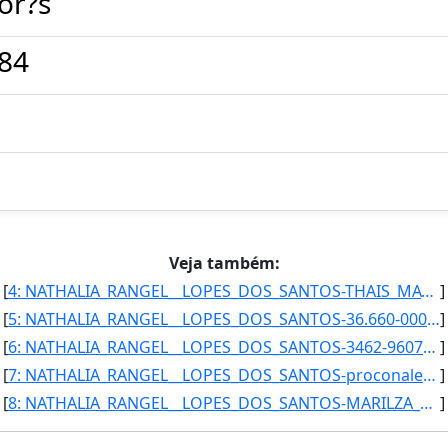
or?s
184
Veja também:
[
4: NATHALIA_RANGEL__LOPES_DOS_SANTOS-THAIS_MAYRINK_XAVIER_PASSOS-Secretaria_Executiva-Coordenadora-Proc]
]
[
5: NATHALIA_RANGEL__LOPES_DOS_SANTOS-36.660-000_-_Alem_Paraiba/MG-Secretaria_Executiva-32-Procon_Munici]
]
[
6: NATHALIA_RANGEL__LOPES_DOS_SANTOS-3462-9607-Secretaria_Executiva-procon@alemparaiba.mg.gov.br}]
]
[
7: NATHALIA_RANGEL__LOPES_DOS_SANTOS-proconalemparaiba@yahoo.com.br-Secretaria_Executiva--Procon_Munici]
]
[
8: NATHALIA_RANGEL__LOPES_DOS_SANTOS-MARILZA_DUTRA_ALVES-Secretaria_Executiva-Coordenadora-Procon_Munic]
]