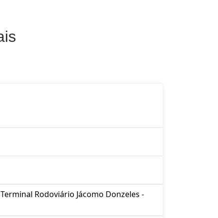
ais
º, Terminal Rodoviário Jácomo Donzeles -