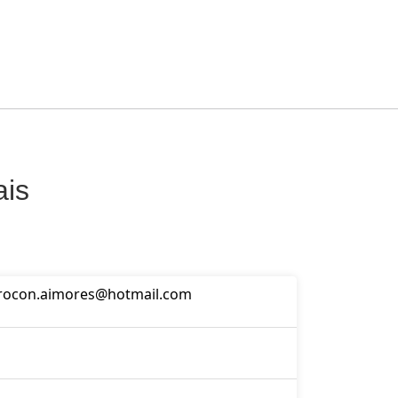
ais
rocon.aimores@hotmail.com