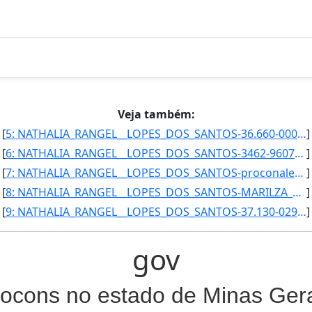
Veja também:
[
5: NATHALIA_RANGEL__LOPES_DOS_SANTOS-36.660-000_-_Alem_Paraiba/MG-Secretaria_Executiva-32-Procon_Munici]
]
[
6: NATHALIA_RANGEL__LOPES_DOS_SANTOS-3462-9607-Secretaria_Executiva-procon@alemparaiba.mg.gov.br}]
]
[
7: NATHALIA_RANGEL__LOPES_DOS_SANTOS-proconalemparaiba@yahoo.com.br-Secretaria_Executiva--Procon_Munici]
]
[
8: NATHALIA_RANGEL__LOPES_DOS_SANTOS-MARILZA_DUTRA_ALVES-Secretaria_Executiva-Coordenadora-Procon_Munic]
]
[
9: NATHALIA_RANGEL__LOPES_DOS_SANTOS-37.130-029_-_Alfenas/MG-Secretaria_Executiva-35-Procon_Municipal_d]
]
gov
ocons no estado de Minas Ger