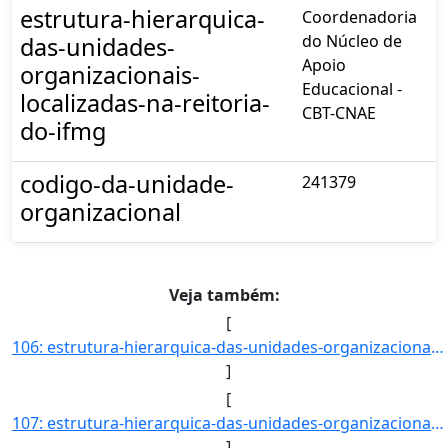
estrutura-hierarquica-
Coordenadoria
do Núcleo de
das-unidades-
Apoio
organizacionais-
Educacional -
localizadas-na-reitoria-
CBT-CNAE
do-ifmg
codigo-da-unidade-
241379
organizacional
Veja também:
[
106: estrutura-hierarquica-das-unidades-organizacionais-localizadas-na-reitoria-do-ifmg-Campus_Congonhas_]
]
[
107: estrutura-hierarquica-das-unidades-organizacionais-localizadas-na-reitoria-do-ifmg-Diretoria_de_Admi]
]