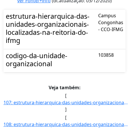
ver Fonte/+info
(dt.atualização: 03/12/2020)
estrutura-hierarquica-das-
Campus
Congonhas
unidades-organizacionais-
- CCO-IFMG
localizadas-na-reitoria-do-
ifmg
codigo-da-unidade-
103858
organizacional
Veja também:
[
107: estrutura-hierarquica-das-unidades-organizacionais-localizadas-na-reitoria-do-ifmg-Diretoria_de_Admi]
]
[
108: estrutura-hierarquica-das-unidades-organizacionais-localizadas-na-reitoria-do-ifmg-Coordenadoria_de_]