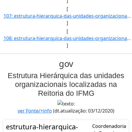
]
[
107: estrutura-hierarquica-das-unidades-organizacionais-localizadas-na-reitoria-do-ifmg-Diretoria_de_Admi]
]
[
108: estrutura-hierarquica-das-unidades-organizacionais-localizadas-na-reitoria-do-ifmg-Coordenadoria_de_]
]
gov
Estrutura Hierárquica das unidades
organizacionais localizadas na
Reitoria do IFMG
ver Fonte/+info
(dt.atualização: 03/12/2020)
estrutura-hierarquica-
Coordenadoria