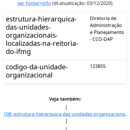
ver Fonte/+info
(dt.atualização: 03/12/2020)
estrutura-hierarquica-
Diretoria de
Administração
das-unidades-
e Planejamento
organizacionais-
- CCO-DAP
localizadas-na-reitoria-
do-ifmg
codigo-da-unidade-
123855
organizacional
Veja também:
[
108: estrutura-hierarquica-das-unidades-organizacionais-localizadas-na-reitoria-do-ifmg-Coordenadoria_de_]
]
[