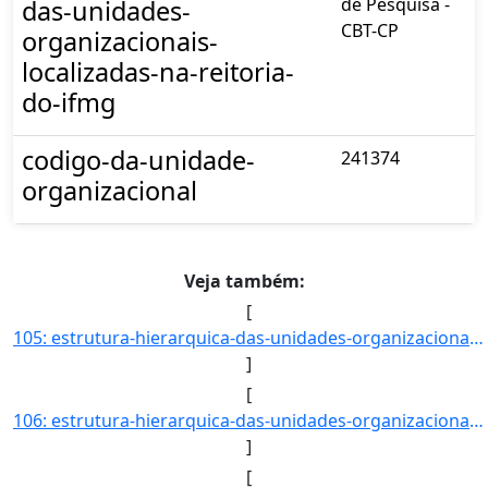
de Pesquisa -
das-unidades-
CBT-CP
organizacionais-
localizadas-na-reitoria-
do-ifmg
codigo-da-unidade-
241374
organizacional
Veja também:
[
105: estrutura-hierarquica-das-unidades-organizacionais-localizadas-na-reitoria-do-ifmg-Coordenadoria_do_]
]
[
106: estrutura-hierarquica-das-unidades-organizacionais-localizadas-na-reitoria-do-ifmg-Campus_Congonhas_]
]
[