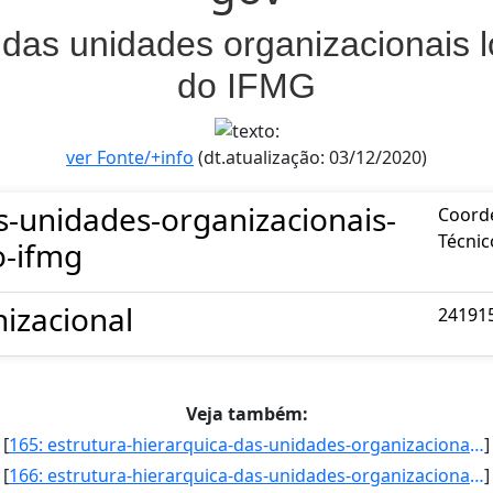
 das unidades organizacionais l
do IFMG
ver Fonte/+info
(dt.atualização: 03/12/2020)
s-unidades-organizacionais-
Coorde
Técnic
o-ifmg
izacional
24191
Veja também:
[
165: estrutura-hierarquica-das-unidades-organizacionais-localizadas-na-reitoria-do-ifmg-Coordenadoria_de_]
]
[
166: estrutura-hierarquica-das-unidades-organizacionais-localizadas-na-reitoria-do-ifmg-Coordenadoria_de_]
]