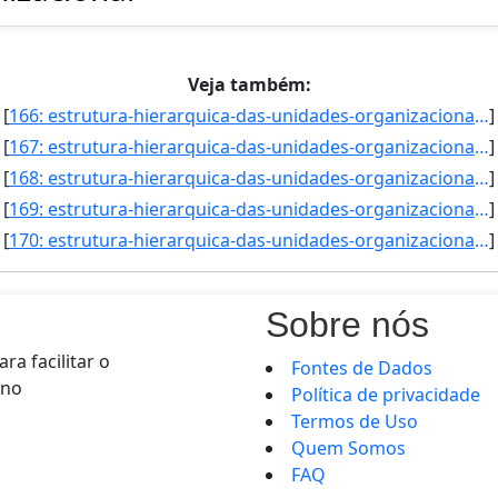
Veja também:
[
166: estrutura-hierarquica-das-unidades-organizacionais-localizadas-na-reitoria-do-ifmg-Coordenadoria_de_]
]
[
167: estrutura-hierarquica-das-unidades-organizacionais-localizadas-na-reitoria-do-ifmg-Coordenadoria_de_]
]
[
168: estrutura-hierarquica-das-unidades-organizacionais-localizadas-na-reitoria-do-ifmg-Coordenadoria_do_]
]
[
169: estrutura-hierarquica-das-unidades-organizacionais-localizadas-na-reitoria-do-ifmg-Campus_Ribeirao_d]
]
[
170: estrutura-hierarquica-das-unidades-organizacionais-localizadas-na-reitoria-do-ifmg-Coordenadoria_de_]
]
Sobre nós
a facilitar o
Fontes de Dados
rno
Política de privacidade
Termos de Uso
Quem Somos
FAQ