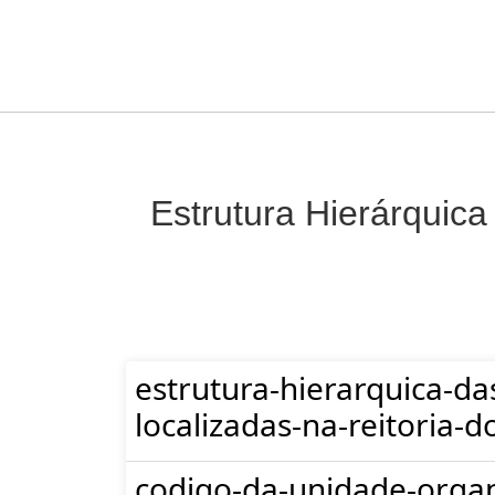
Estrutura Hierárquica
estrutura-hierarquica-da
localizadas-na-reitoria-d
codigo-da-unidade-organ