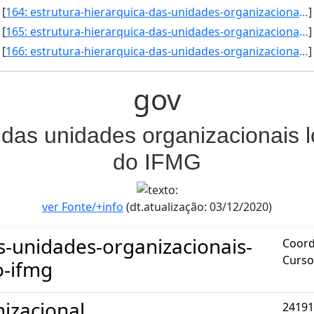
[
164: estrutura-hierarquica-das-unidades-organizacionais-localizadas-na-reitoria-do-ifmg-Coordenadoria_da_]
]
[
165: estrutura-hierarquica-das-unidades-organizacionais-localizadas-na-reitoria-do-ifmg-Coordenadoria_de_]
]
[
166: estrutura-hierarquica-das-unidades-organizacionais-localizadas-na-reitoria-do-ifmg-Coordenadoria_de_]
]
gov
 das unidades organizacionais l
do IFMG
ver Fonte/+info
(dt.atualização: 03/12/2020)
s-unidades-organizacionais-
Coord
Curso
o-ifmg
izacional
24191