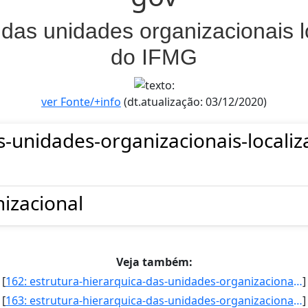
 das unidades organizacionais l
do IFMG
ver Fonte/+info
(dt.atualização: 03/12/2020)
s-unidades-organizacionais-localiz
izacional
Veja também:
[
162: estrutura-hierarquica-das-unidades-organizacionais-localizadas-na-reitoria-do-ifmg-Coordenadoria_Aca]
]
[
163: estrutura-hierarquica-das-unidades-organizacionais-localizadas-na-reitoria-do-ifmg-Coordenadoria_Aca]
]