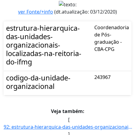
ver Fonte/+info
(dt.atualização: 03/12/2020)
estrutura-hierarquica-
Coordenadoria
de Pós-
das-unidades-
graduação -
organizacionais-
CBA-CPG
localizadas-na-reitoria-
do-ifmg
codigo-da-unidade-
243967
organizacional
Veja também:
[
92: estrutura-hierarquica-das-unidades-organizacionais-localizadas-na-reitoria-do-ifmg-Secretaria_de_Pos]
]