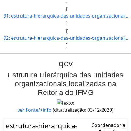
]
[
91: estrutura-hierarquica-das-unidades-organizacionais-localizadas-na-reitoria-do-ifmg-Coordenadoria_de_]
]
[
92: estrutura-hierarquica-das-unidades-organizacionais-localizadas-na-reitoria-do-ifmg-Secretaria_de_Pos]
]
gov
Estrutura Hierárquica das unidades
organizacionais localizadas na
Reitoria do IFMG
ver Fonte/+info
(dt.atualização: 03/12/2020)
estrutura-hierarquica-
Coordenadoria