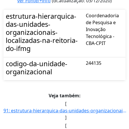
ver Fonte/+info
(dt.atualização: 03/12/2020)
estrutura-hierarquica-
Coordenadoria
de Pesquisa e
das-unidades-
Inovação
organizacionais-
Tecnológica -
localizadas-na-reitoria-
CBA-CPIT
do-ifmg
codigo-da-unidade-
244135
organizacional
Veja também:
[
91: estrutura-hierarquica-das-unidades-organizacionais-localizadas-na-reitoria-do-ifmg-Coordenadoria_de_]
]
[