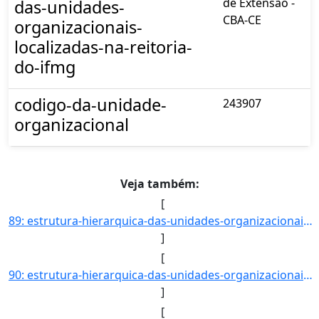
de Extensão -
das-unidades-
CBA-CE
organizacionais-
localizadas-na-reitoria-
do-ifmg
codigo-da-unidade-
243907
organizacional
Veja também:
[
89: estrutura-hierarquica-das-unidades-organizacionais-localizadas-na-reitoria-do-ifmg-Diretoria_de_Inov]
]
[
90: estrutura-hierarquica-das-unidades-organizacionais-localizadas-na-reitoria-do-ifmg-Coordenadoria_de_]
]
[