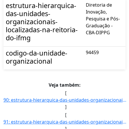
estrutura-hierarquica-
Diretoria de
Inovação,
das-unidades-
Pesquisa e Pós-
organizacionais-
Graduação -
localizadas-na-reitoria-
CBA-DIPPG
do-ifmg
codigo-da-unidade-
94459
organizacional
Veja também:
[
90: estrutura-hierarquica-das-unidades-organizacionais-localizadas-na-reitoria-do-ifmg-Coordenadoria_de_]
]
[
91: estrutura-hierarquica-das-unidades-organizacionais-localizadas-na-reitoria-do-ifmg-Coordenadoria_de_]
]