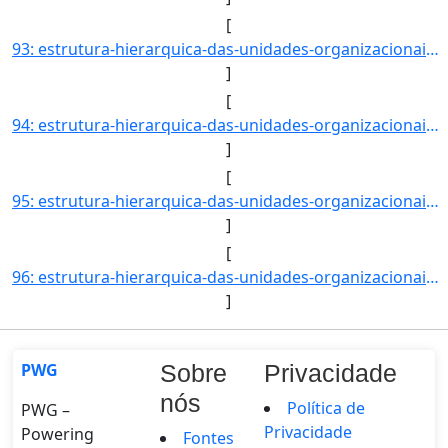
[
93: estrutura-hierarquica-das-unidades-organizacionais-localizadas-na-reitoria-do-ifmg-Campus_Betim_-_CB]
]
[
94: estrutura-hierarquica-das-unidades-organizacionais-localizadas-na-reitoria-do-ifmg-Coordenadoria_de_]
]
[
95: estrutura-hierarquica-das-unidades-organizacionais-localizadas-na-reitoria-do-ifmg-Diretoria_de_Admi]
]
[
96: estrutura-hierarquica-das-unidades-organizacionais-localizadas-na-reitoria-do-ifmg-Coordenadoria_de_]
]
PWG
Sobre
Privacidade
nós
Política de
PWG –
Privacidade
Powering
Fontes