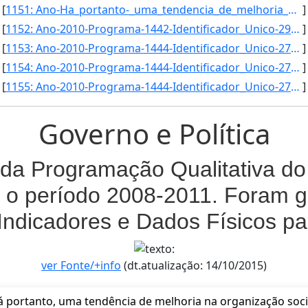
[
1151: Ano-Ha_portanto-_uma_tendencia_de_melhoria_na_organizacao_social_e_economica_da_base_produtiva_ponto]
]
[
1152: Ano-2010-Programa-1442-Identificador_Unico-2966-Descricao-Numero_de_Tecnologias_Protegidas_no_Ambito]
]
[
1153: Ano-2010-Programa-1444-Identificador_Unico-2739-Descricao-Taxa_de_Cobertura_Vacinal_de_Hepatite_B_em]
]
[
1154: Ano-2010-Programa-1444-Identificador_Unico-2740-Descricao-Taxa_de_Cura_da_Tuberculose-Unidade_Medida]
]
[
1155: Ano-2010-Programa-1444-Identificador_Unico-2741-Descricao-Taxa_de_Cura_da_Hanseniase-Unidade_Medida-]
]
Governo e Política
da Programação Qualitativa do 
 o período 2008-2011. Foram g
Indicadores e Dados Físicos p
ver Fonte/+info
(dt.atualização: 14/10/2015)
 portanto, uma tendência de melhoria na organização soci