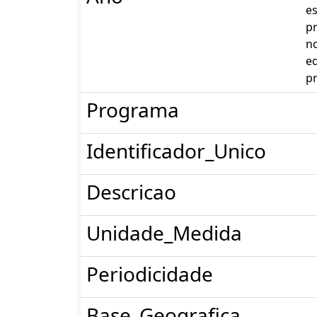
es
pr
no
e
pr
Programa
Identificador_Unico
Descricao
Unidade_Medida
Periodicidade
Base_Geografica