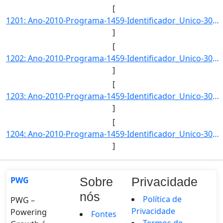
[
1201: Ano-2010-Programa-1459-Identificador_Unico-3053-Descricao-Tempo_Medio_de_Percurso_no_Vetor_Logistico]
]
[
1202: Ano-2010-Programa-1459-Identificador_Unico-3054-Descricao-Indice_de_Cobertura_no_Vetor_Logistico_Nor]
]
[
1203: Ano-2010-Programa-1459-Identificador_Unico-3055-Descricao-Tarifa_Unitaria_no_Vetor_Logistico_Nordest]
]
[
1204: Ano-2010-Programa-1459-Identificador_Unico-3056-Descricao-Frete_Unitario_no_Vetor_Logistico_Nordeste]
]
PWG
Sobre
Privacidade
nós
Política de
PWG –
Privacidade
Powering
Fontes
Termos de