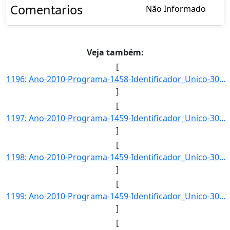
Comentarios
Não Informado
Veja também:
[
1196: Ano-2010-Programa-1458-Identificador_Unico-3048-Descricao-Capacidade_de_Carga_dos_Terminais_no_Vetor]
]
[
1197: Ano-2010-Programa-1459-Identificador_Unico-3049-Descricao-Capacidade_de_Carga_dos_Terminais_no_Vetor]
]
[
1198: Ano-2010-Programa-1459-Identificador_Unico-3050-Descricao-Fluxo_Maximo_de_Veiculos_por_Rodovia_no_Ve]
]
[
1199: Ano-2010-Programa-1459-Identificador_Unico-3051-Descricao-Tempo_Medio_de_Espera_para_Transbordo_no_V]
]
[