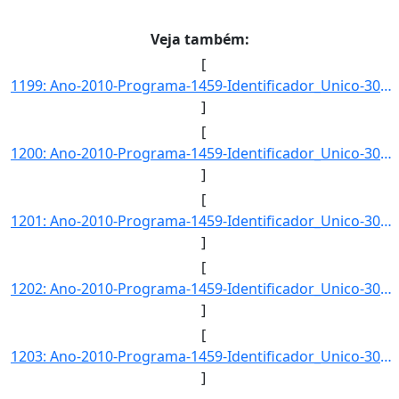
Veja também:
[
1199: Ano-2010-Programa-1459-Identificador_Unico-3051-Descricao-Tempo_Medio_de_Espera_para_Transbordo_no_V]
]
[
1200: Ano-2010-Programa-1459-Identificador_Unico-3052-Descricao-Tempo_Medio_de_Transbordo_Unitario_no_Veto]
]
[
1201: Ano-2010-Programa-1459-Identificador_Unico-3053-Descricao-Tempo_Medio_de_Percurso_no_Vetor_Logistico]
]
[
1202: Ano-2010-Programa-1459-Identificador_Unico-3054-Descricao-Indice_de_Cobertura_no_Vetor_Logistico_Nor]
]
[
1203: Ano-2010-Programa-1459-Identificador_Unico-3055-Descricao-Tarifa_Unitaria_no_Vetor_Logistico_Nordest]
]