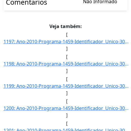
Comentarios
Não Informado
Veja também:
[
1197: Ano-2010-Programa-1459-Identificador_Unico-3049-Descricao-Capacidade_de_Carga_dos_Terminais_no_Vetor]
]
[
1198: Ano-2010-Programa-1459-Identificador_Unico-3050-Descricao-Fluxo_Maximo_de_Veiculos_por_Rodovia_no_Ve]
]
[
1199: Ano-2010-Programa-1459-Identificador_Unico-3051-Descricao-Tempo_Medio_de_Espera_para_Transbordo_no_V]
]
[
1200: Ano-2010-Programa-1459-Identificador_Unico-3052-Descricao-Tempo_Medio_de_Transbordo_Unitario_no_Veto]
]
[
1201: Ano-2010-Programa-1459-Identificador_Unico-3053-Descricao-Tempo_Medio_de_Percurso_no_Vetor_Logistico]