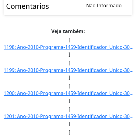
Comentarios
Não Informado
Veja também:
[
1198: Ano-2010-Programa-1459-Identificador_Unico-3050-Descricao-Fluxo_Maximo_de_Veiculos_por_Rodovia_no_Ve]
]
[
1199: Ano-2010-Programa-1459-Identificador_Unico-3051-Descricao-Tempo_Medio_de_Espera_para_Transbordo_no_V]
]
[
1200: Ano-2010-Programa-1459-Identificador_Unico-3052-Descricao-Tempo_Medio_de_Transbordo_Unitario_no_Veto]
]
[
1201: Ano-2010-Programa-1459-Identificador_Unico-3053-Descricao-Tempo_Medio_de_Percurso_no_Vetor_Logistico]
]
[