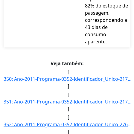
82% do estoque de
passagem,
correspondendo a
43 dias de
consumo
aparente.
Veja também:
[
350: Ano-2011-Programa-0352-Identificador_Unico-2171-Descricao-Margem_de_Disponibilidade_de_Milho-Unidade]
]
[
351: Ano-2011-Programa-0352-Identificador_Unico-2172-Descricao-Margem_de_Disponibilidade_de_Trigo-Unidade]
]
[
352: Ano-2011-Programa-0352-Identificador_Unico-2760-Descricao-Volume_de_Recursos_Aplicados_no_Apoio_a_Co]
]