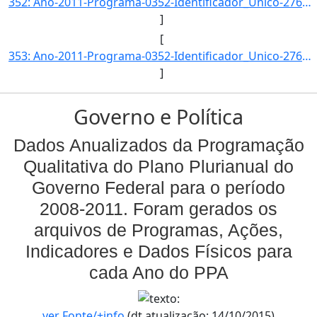
352: Ano-2011-Programa-0352-Identificador_Unico-2760-Descricao-Volume_de_Recursos_Aplicados_no_Apoio_a_Co]
]
[
353: Ano-2011-Programa-0352-Identificador_Unico-2761-Descricao-Numero_de_Produtores_Rurais_Atendidos_pelo]
]
Governo e Política
Dados Anualizados da Programação
Qualitativa do Plano Plurianual do
Governo Federal para o período
2008-2011. Foram gerados os
arquivos de Programas, Ações,
Indicadores e Dados Físicos para
cada Ano do PPA
ver Fonte/+info
(dt.atualização: 14/10/2015)