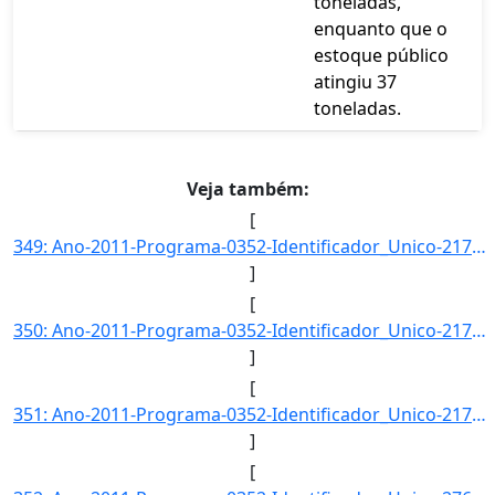
toneladas,
enquanto que o
estoque público
atingiu 37
toneladas.
Veja também:
[
349: Ano-2011-Programa-0352-Identificador_Unico-2170-Descricao-Margem_de_Disponibilidade_de_Arroz_em_Casc]
]
[
350: Ano-2011-Programa-0352-Identificador_Unico-2171-Descricao-Margem_de_Disponibilidade_de_Milho-Unidade]
]
[
351: Ano-2011-Programa-0352-Identificador_Unico-2172-Descricao-Margem_de_Disponibilidade_de_Trigo-Unidade]
]
[