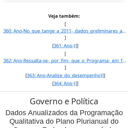
Veja também:
[
360: Ano-No_que_tange_a_2011-_dados_preliminares_apontam_para_indices_compativeis_aqueles_verificados_no_]
]
[
361: Ano-}]
]
[
362: Ano-Ressalta-se-_por_fim-_que_o_Programa-_em_funcao_de_seus_objetivos_precipuos-_apoia-_tambem-_empr]
]
[
363: Ano-Analise_do_desempenho}]
]
[
364: Ano-}]
]
Governo e Política
Dados Anualizados da Programação
Qualitativa do Plano Plurianual do