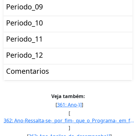
Periodo_09
Periodo_10
Periodo_11
Periodo_12
Comentarios
Veja também:
[
361: Ano-}]
]
[
362: Ano-Ressalta-se-_por_fim-_que_o_Programa-_em_funcao_de_seus_objetivos_precipuos-_apoia-_tambem-_empr]
]