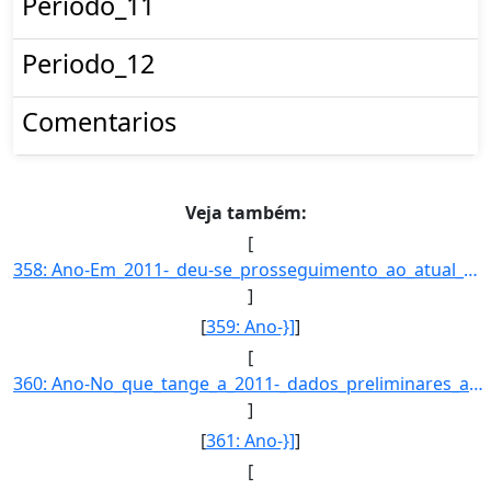
Periodo_11
Periodo_12
Comentarios
Veja também:
[
358: Ano-Em_2011-_deu-se_prosseguimento_ao_atual_processo_de_ampliacao-_modernizacao_e_depuracao_dos_regi]
]
[
359: Ano-}]
]
[
360: Ano-No_que_tange_a_2011-_dados_preliminares_apontam_para_indices_compativeis_aqueles_verificados_no_]
]
[
361: Ano-}]
]
[