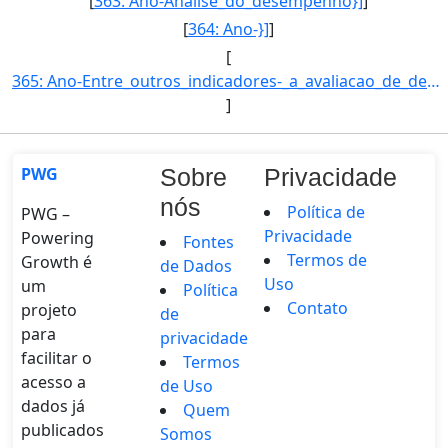
[
363: Ano-Analise_do_desempenho}]
]
[
364: Ano-}]
]
[
365: Ano-Entre_outros_indicadores-_a_avaliacao_de_desempenho_institucional_do_DPR_pode_ser_aferida_pela_q]
]
PWG
Sobre
Privacidade
nós
Política de
PWG –
Privacidade
Powering
Fontes
Termos de
Growth é
de Dados
Uso
um
Política
Contato
projeto
de
para
privacidade
facilitar o
Termos
acesso a
de Uso
dados já
Quem
publicados
Somos