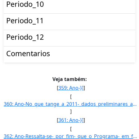
Periodo_10
Periodo_11
Periodo_12
Comentarios
Veja também:
[
359: Ano-}]
]
[
360: Ano-No_que_tange_a_2011-_dados_preliminares_apontam_para_indices_compativeis_aqueles_verificados_no_]
]
[
361: Ano-}]
]
[
362: Ano-Ressalta-se-_por_fim-_que_o_Programa-_em_funcao_de_seus_objetivos_precipuos-_apoia-_tambem-_empr]