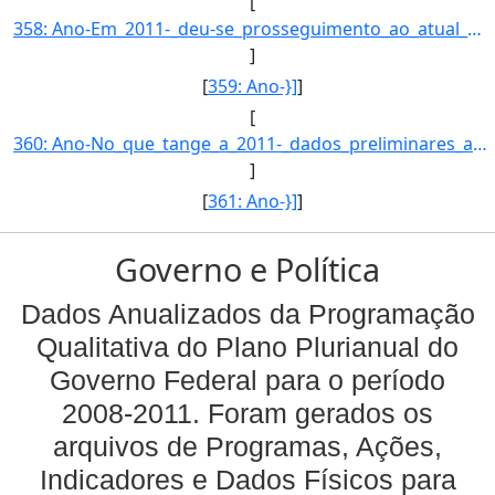
[
358: Ano-Em_2011-_deu-se_prosseguimento_ao_atual_processo_de_ampliacao-_modernizacao_e_depuracao_dos_regi]
]
[
359: Ano-}]
]
[
360: Ano-No_que_tange_a_2011-_dados_preliminares_apontam_para_indices_compativeis_aqueles_verificados_no_]
]
[
361: Ano-}]
]
Governo e Política
Dados Anualizados da Programação
Qualitativa do Plano Plurianual do
Governo Federal para o período
2008-2011. Foram gerados os
arquivos de Programas, Ações,
Indicadores e Dados Físicos para