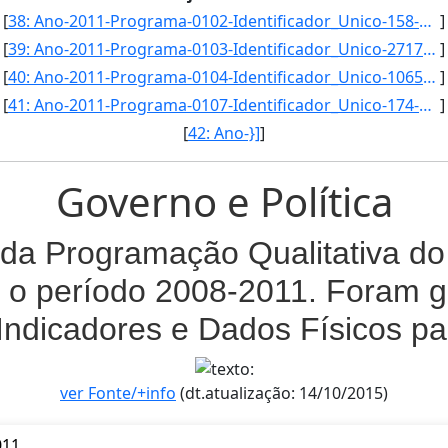
[
38: Ano-2011-Programa-0102-Identificador_Unico-158-Descricao-Taxa_de_Regularizacao_dos_Estabelecimentos_]
]
[
39: Ano-2011-Programa-0103-Identificador_Unico-2717-Descricao-Numero_de_trabalhadores_diretamente_benefi]
]
[
40: Ano-2011-Programa-0104-Identificador_Unico-1065-Descricao-Indice_de_recuperacao_dos_estoques_pesquei]
]
[
41: Ano-2011-Programa-0107-Identificador_Unico-174-Descricao-Numero_de_Trabalhadores_Libertados-Unidade_]
]
[
42: Ano-}]
]
Governo e Política
da Programação Qualitativa do 
 o período 2008-2011. Foram g
Indicadores e Dados Físicos p
ver Fonte/+info
(dt.atualização: 14/10/2015)
011