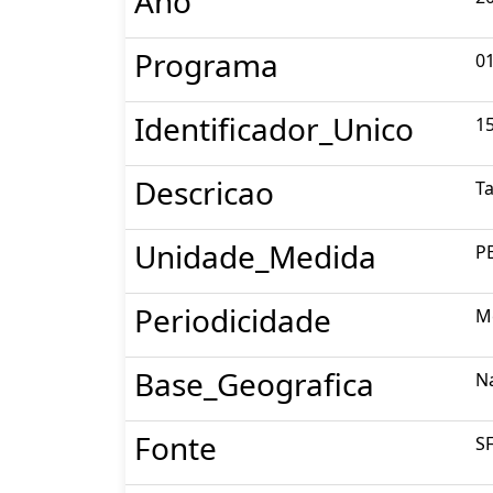
Ano
Programa
0
Identificador_Unico
1
Descricao
Ta
Unidade_Medida
P
Periodicidade
M
Base_Geografica
N
Fonte
S