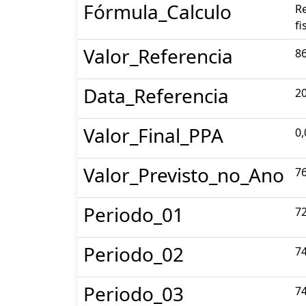
Fórmula_Calculo
Re
fi
Valor_Referencia
86
Data_Referencia
2
Valor_Final_PPA
0,
Valor_Previsto_no_Ano
76
Periodo_01
72
Periodo_02
74
Periodo_03
74