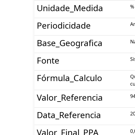
Unidade_Medida
%
Periodicidade
A
Base_Geografica
N
Fonte
S
Fórmula_Calculo
Qu
cu
Valor_Referencia
94
Data_Referencia
2
Valor_Final_PPA
0,