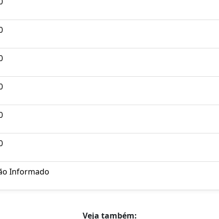
0
0
0
0
0
0
ão Informado
Veja também: