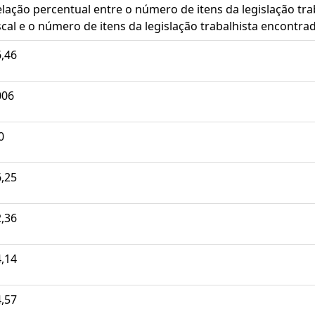
lação percentual entre o número de itens da legislação tra
scal e o número de itens da legislação trabalhista encontrad
,46
006
0
,25
,36
,14
,57