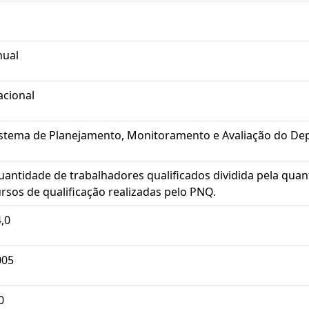
nual
acional
istema de Planejamento, Monitoramento e Avaliação do D
antidade de trabalhadores qualificados dividida pela quant
rsos de qualificação realizadas pelo PNQ.
,0
005
0