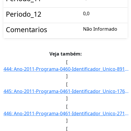
Periodo_12
0,0
Comentarios
Não Informado
Veja também:
[
444: Ano-2011-Programa-0460-Identificador_Unico-891-Descricao-Taxa_de_Egressos_do_Programa_Bolsas_de_Inic]
]
[
445: Ano-2011-Programa-0461-Identificador_Unico-1761-Descricao-Indice_de_Produtividade_Cientifica_dos_Pes]
]
[
446: Ano-2011-Programa-0461-Identificador_Unico-2713-Descricao-Processos_e_Tecnicas_Desenvolvidos_nas_Uni]
]
[