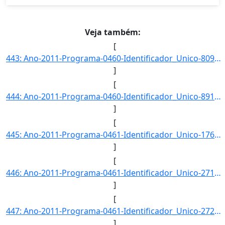
Veja também:
[
443: Ano-2011-Programa-0460-Identificador_Unico-809-Descricao-Taxa_de_Doutores_em_Relacao_aos_Pesquisador]
]
[
444: Ano-2011-Programa-0460-Identificador_Unico-891-Descricao-Taxa_de_Egressos_do_Programa_Bolsas_de_Inic]
]
[
445: Ano-2011-Programa-0461-Identificador_Unico-1761-Descricao-Indice_de_Produtividade_Cientifica_dos_Pes]
]
[
446: Ano-2011-Programa-0461-Identificador_Unico-2713-Descricao-Processos_e_Tecnicas_Desenvolvidos_nas_Uni]
]
[
447: Ano-2011-Programa-0461-Identificador_Unico-2723-Descricao-Artigos_Publicados_por_Pesquisadores_Brasi]
]