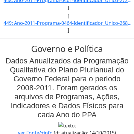
448: Ano-2011-Programa-0461-Identificador_Unico-2724-Descricao-Numero_de_Instituicoes_Usuarias_da_Rede_Na]
]
[
449: Ano-2011-Programa-0464-Identificador_Unico-2683-Descricao-Indice_de_Participacao_do_Setor_Empresaria]
]
Governo e Política
Dados Anualizados da Programação
Qualitativa do Plano Plurianual do
Governo Federal para o período
2008-2011. Foram gerados os
arquivos de Programas, Ações,
Indicadores e Dados Físicos para
cada Ano do PPA
ver Fonte/+info
(dt.atualização: 14/10/2015)