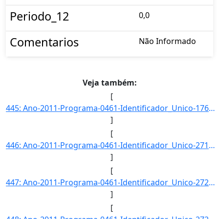
Periodo_12
0,0
Comentarios
Não Informado
Veja também:
[
445: Ano-2011-Programa-0461-Identificador_Unico-1761-Descricao-Indice_de_Produtividade_Cientifica_dos_Pes]
]
[
446: Ano-2011-Programa-0461-Identificador_Unico-2713-Descricao-Processos_e_Tecnicas_Desenvolvidos_nas_Uni]
]
[
447: Ano-2011-Programa-0461-Identificador_Unico-2723-Descricao-Artigos_Publicados_por_Pesquisadores_Brasi]
]
[