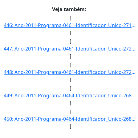
Veja também:
[
446: Ano-2011-Programa-0461-Identificador_Unico-2713-Descricao-Processos_e_Tecnicas_Desenvolvidos_nas_Uni]
]
[
447: Ano-2011-Programa-0461-Identificador_Unico-2723-Descricao-Artigos_Publicados_por_Pesquisadores_Brasi]
]
[
448: Ano-2011-Programa-0461-Identificador_Unico-2724-Descricao-Numero_de_Instituicoes_Usuarias_da_Rede_Na]
]
[
449: Ano-2011-Programa-0464-Identificador_Unico-2683-Descricao-Indice_de_Participacao_do_Setor_Empresaria]
]
[
450: Ano-2011-Programa-0464-Identificador_Unico-2684-Descricao-Grau_de_Dominio_Tecnologico_Nacional_na_Ar]
]