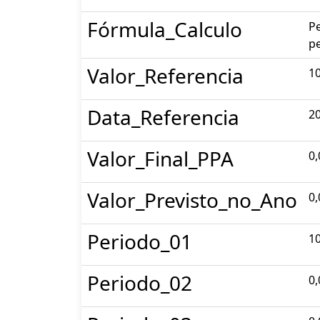
Fórmula_Calculo
P
pe
Valor_Referencia
10
Data_Referencia
2
Valor_Final_PPA
0,
Valor_Previsto_no_Ano
0,
Periodo_01
10
Periodo_02
0,