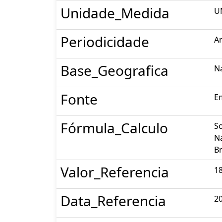
Unidade_Medida
U
Periodicidade
A
Base_Geografica
N
Fonte
E
Fórmula_Calculo
So
Na
Br
Valor_Referencia
1
Data_Referencia
2