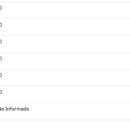
0
0
0
0
0
0
ão Informado