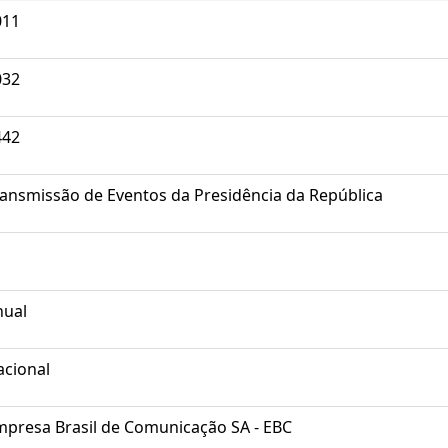
011
032
442
ansmissão de Eventos da Presidência da República
nual
acional
mpresa Brasil de Comunicação SA - EBC