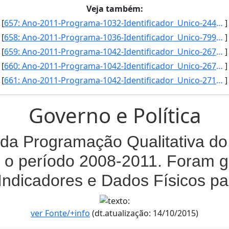
Veja também:
[
657: Ano-2011-Programa-1032-Identificador_Unico-2442-Descricao-Transmissao_de_Eventos_da_Presidencia_da_R]
]
[
658: Ano-2011-Programa-1036-Identificador_Unico-799-Descricao-Vazao_Media_de_Agua_nas_Bacias_Beneficiadas]
]
[
659: Ano-2011-Programa-1042-Identificador_Unico-2675-Descricao-Acrescimo_de_Capacidade_Instalada_de_Gerac]
]
[
660: Ano-2011-Programa-1042-Identificador_Unico-2676-Descricao-Indice_de_Perdas_Tecnicas_e_Comerciais_das]
]
[
661: Ano-2011-Programa-1042-Identificador_Unico-2716-Descricao-Acrescimo_de_Linhas_de_Transmissao_de_Ener]
]
Governo e Política
da Programação Qualitativa do 
 o período 2008-2011. Foram g
Indicadores e Dados Físicos p
ver Fonte/+info
(dt.atualização: 14/10/2015)