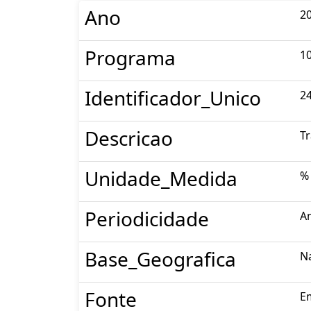
Ano
2
Programa
1
Identificador_Unico
2
Descricao
Tr
Unidade_Medida
%
Periodicidade
A
Base_Geografica
N
Fonte
E