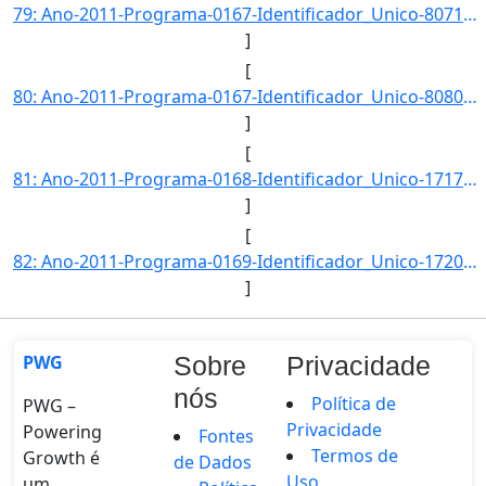
79: Ano-2011-Programa-0167-Identificador_Unico-8071-Descricao-Numero_de_Registros_de_Bens_Culturais_de_N]
]
[
80: Ano-2011-Programa-0167-Identificador_Unico-8080-Descricao-Indice_de_Preservacao_do_Patrimonio_Materi]
]
[
81: Ano-2011-Programa-0168-Identificador_Unico-1717-Descricao-Coeficiente_de_Bibliotecas_Publicas-Unidad]
]
[
82: Ano-2011-Programa-0169-Identificador_Unico-1720-Descricao-Participacao_da_producao_nacional_no_merca]
]
PWG
Sobre
Privacidade
nós
Política de
PWG –
Privacidade
Powering
Fontes
Termos de
Growth é
de Dados
Uso
um