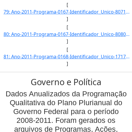
[
79: Ano-2011-Programa-0167-Identificador_Unico-8071-Descricao-Numero_de_Registros_de_Bens_Culturais_de_N]
]
[
80: Ano-2011-Programa-0167-Identificador_Unico-8080-Descricao-Indice_de_Preservacao_do_Patrimonio_Materi]
]
[
81: Ano-2011-Programa-0168-Identificador_Unico-1717-Descricao-Coeficiente_de_Bibliotecas_Publicas-Unidad]
]
Governo e Política
Dados Anualizados da Programação
Qualitativa do Plano Plurianual do
Governo Federal para o período
2008-2011. Foram gerados os
arquivos de Programas, Ações,