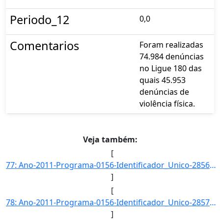
Periodo_12
0,0
Comentarios
Foram realizadas
74.984 denúncias
no Ligue 180 das
quais 45.953
denúncias de
violência física.
Veja também:
[
77: Ano-2011-Programa-0156-Identificador_Unico-2856-Descricao-Proporcao_de_Denuncias_de_Violencia_Psicol]
]
[
78: Ano-2011-Programa-0156-Identificador_Unico-2857-Descricao-Proporcao_de_Denuncias_de_Violencia_Sexual]
]