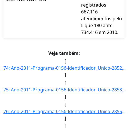
registrados
667.116
atendimentos pelo
Ligue 180 ante
734.416 em 2010.
Veja também:
[
74: Ano-2011-Programa-0156-Identificador_Unico-2852-Descricao-Evolucao_do_Numero_de_Profissionais_da_Red]
]
[
75: Ano-2011-Programa-0156-Identificador_Unico-2853-Descricao-Evolucao_do_Numero_de_Registros_de_Ocorren]
]
[
76: Ano-2011-Programa-0156-Identificador_Unico-2855-Descricao-Proporcao_de_Denuncias_de_Violencia_Fisica]
]
[