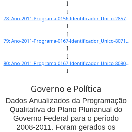
]
[
78: Ano-2011-Programa-0156-Identificador_Unico-2857-Descricao-Proporcao_de_Denuncias_de_Violencia_Sexual]
]
[
79: Ano-2011-Programa-0167-Identificador_Unico-8071-Descricao-Numero_de_Registros_de_Bens_Culturais_de_N]
]
[
80: Ano-2011-Programa-0167-Identificador_Unico-8080-Descricao-Indice_de_Preservacao_do_Patrimonio_Materi]
]
Governo e Política
Dados Anualizados da Programação
Qualitativa do Plano Plurianual do
Governo Federal para o período
2008-2011. Foram gerados os