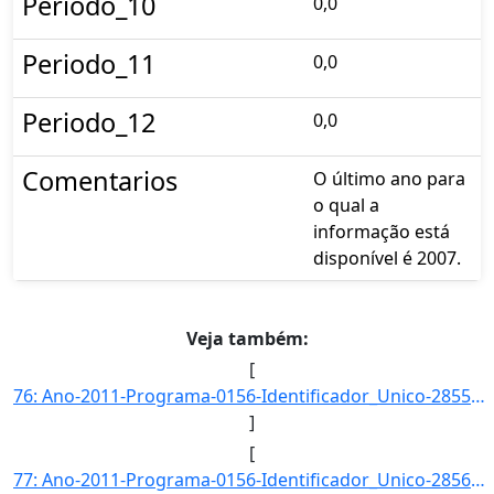
Periodo_10
0,0
Periodo_11
0,0
Periodo_12
0,0
Comentarios
O último ano para
o qual a
informação está
disponível é 2007.
Veja também:
[
76: Ano-2011-Programa-0156-Identificador_Unico-2855-Descricao-Proporcao_de_Denuncias_de_Violencia_Fisica]
]
[
77: Ano-2011-Programa-0156-Identificador_Unico-2856-Descricao-Proporcao_de_Denuncias_de_Violencia_Psicol]