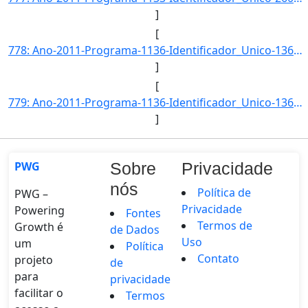
]
[
778: Ano-2011-Programa-1136-Identificador_Unico-1360-Descricao-Taxa_de_Municipios_com_Planos_Diretores_Ap]
]
[
779: Ano-2011-Programa-1136-Identificador_Unico-1361-Descricao-Taxa_de_Municipios_com_Cadastros_Imobiliar]
]
PWG
Sobre
Privacidade
nós
Política de
PWG –
Privacidade
Powering
Fontes
Termos de
Growth é
de Dados
Uso
um
Política
Contato
projeto
de
para
privacidade
facilitar o
Termos