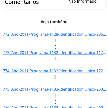
Comentarios
Não Informado
Veja também:
[
772: Ano-2011-Programa-1128-Identificador_Unico-2864-Descricao-Taxa_de_domicilios_urbanos_com_irregularid]
]
[
773: Ano-2011-Programa-1132-Identificador_Unico-117-Descricao-Taxa_de_Eficacia_das_Mediacoes-Unidade_Medi]
]
[
774: Ano-2011-Programa-1132-Identificador_Unico-1726-Descricao-Taxa_de_Resolucao_de_Conflitos-Unidade_Med]
]
[
775: Ano-2011-Programa-1133-Identificador_Unico-2600-Descricao-Numero_de_Trabalhadores_Inseridos_Social_e]
]
[
776: Ano-2011-Programa-1133-Identificador_Unico-2602-Descricao-Taxa_de_Participacao_da_Economia_Solidaria]