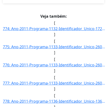
Veja também:
[
774: Ano-2011-Programa-1132-Identificador_Unico-1726-Descricao-Taxa_de_Resolucao_de_Conflitos-Unidade_Med]
]
[
775: Ano-2011-Programa-1133-Identificador_Unico-2600-Descricao-Numero_de_Trabalhadores_Inseridos_Social_e]
]
[
776: Ano-2011-Programa-1133-Identificador_Unico-2602-Descricao-Taxa_de_Participacao_da_Economia_Solidaria]
]
[
777: Ano-2011-Programa-1133-Identificador_Unico-2603-Descricao-Percentual_de_Trabalhadores_da_Economia_So]
]
[
778: Ano-2011-Programa-1136-Identificador_Unico-1360-Descricao-Taxa_de_Municipios_com_Planos_Diretores_Ap]
]