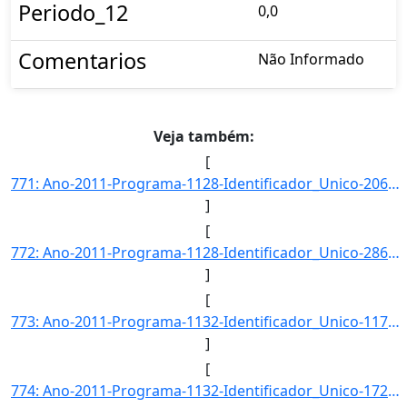
Periodo_12
0,0
Comentarios
Não Informado
Veja também:
[
771: Ano-2011-Programa-1128-Identificador_Unico-2064-Descricao-Taxa_de_domicilios_em_assentamentos_subnor]
]
[
772: Ano-2011-Programa-1128-Identificador_Unico-2864-Descricao-Taxa_de_domicilios_urbanos_com_irregularid]
]
[
773: Ano-2011-Programa-1132-Identificador_Unico-117-Descricao-Taxa_de_Eficacia_das_Mediacoes-Unidade_Medi]
]
[
774: Ano-2011-Programa-1132-Identificador_Unico-1726-Descricao-Taxa_de_Resolucao_de_Conflitos-Unidade_Med]