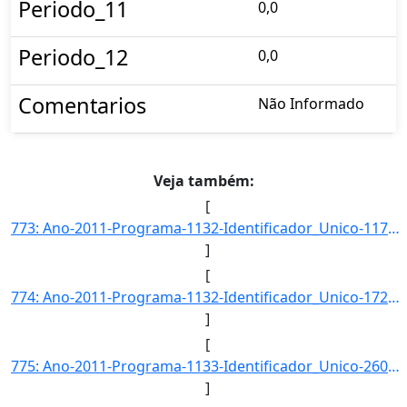
Periodo_11
0,0
Periodo_12
0,0
Comentarios
Não Informado
Veja também:
[
773: Ano-2011-Programa-1132-Identificador_Unico-117-Descricao-Taxa_de_Eficacia_das_Mediacoes-Unidade_Medi]
]
[
774: Ano-2011-Programa-1132-Identificador_Unico-1726-Descricao-Taxa_de_Resolucao_de_Conflitos-Unidade_Med]
]
[
775: Ano-2011-Programa-1133-Identificador_Unico-2600-Descricao-Numero_de_Trabalhadores_Inseridos_Social_e]
]