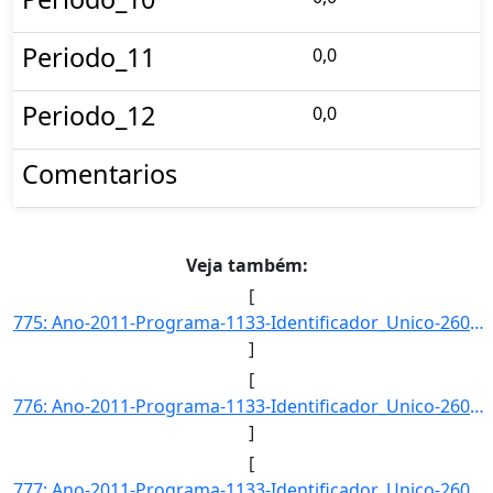
Periodo_11
0,0
Periodo_12
0,0
Comentarios
Veja também:
[
775: Ano-2011-Programa-1133-Identificador_Unico-2600-Descricao-Numero_de_Trabalhadores_Inseridos_Social_e]
]
[
776: Ano-2011-Programa-1133-Identificador_Unico-2602-Descricao-Taxa_de_Participacao_da_Economia_Solidaria]
]
[
777: Ano-2011-Programa-1133-Identificador_Unico-2603-Descricao-Percentual_de_Trabalhadores_da_Economia_So]