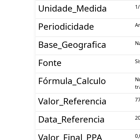
Unidade_Medida
1/
Periodicidade
A
Base_Geografica
N
Fonte
Si
Fórmula_Calculo
Nú
tr
Valor_Referencia
77
Data_Referencia
2
Valor_Final_PPA
0,