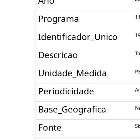
Ano
Programa
1
Identificador_Unico
1
Descricao
Ta
Unidade_Medida
P
Periodicidade
A
Base_Geografica
N
Fonte
Si