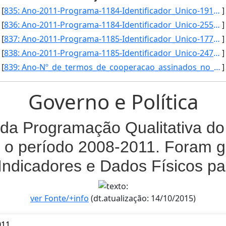
[
835: Ano-2011-Programa-1184-Identificador_Unico-1916-Descricao-Taxa_de_Acidentes_Fatais_Investigados-Unid]
]
[
836: Ano-2011-Programa-1184-Identificador_Unico-2551-Descricao-Numero_de_producao_cientifica_dos_pesquisa]
]
[
837: Ano-2011-Programa-1185-Identificador_Unico-1777-Descricao-Indice_de_Desempenho_de_Saude_Suplementar_]
]
[
838: Ano-2011-Programa-1185-Identificador_Unico-2477-Descricao-Taxa_de_Otimizacao_do_Relacionamento_Insti]
]
[
839: Ano-Nº_de_termos_de_cooperacao_assinados_no_periodo/_Nº_de_assinaturas_de_termos_de_cooperacao_progr]
]
Governo e Política
da Programação Qualitativa do 
 o período 2008-2011. Foram g
Indicadores e Dados Físicos p
ver Fonte/+info
(dt.atualização: 14/10/2015)
011