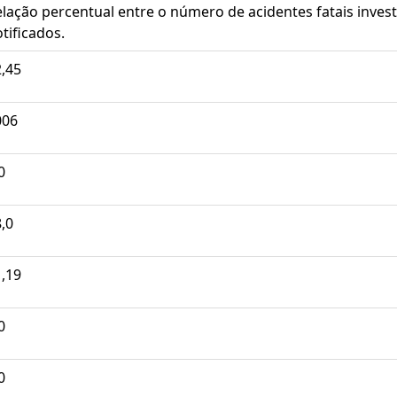
lação percentual entre o número de acidentes fatais inves
tificados.
,45
006
0
,0
,19
0
0