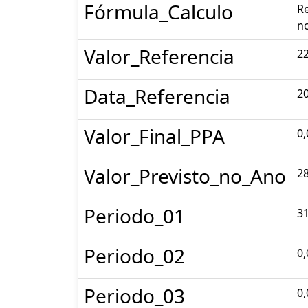
Fórmula_Calculo
Re
no
Valor_Referencia
22
Data_Referencia
2
Valor_Final_PPA
0,
Valor_Previsto_no_Ano
28
Periodo_01
31
Periodo_02
0,
Periodo_03
0,