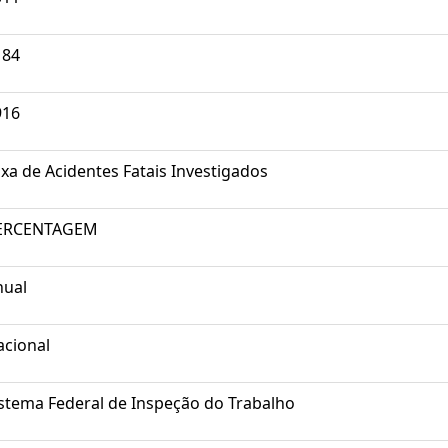
184
916
xa de Acidentes Fatais Investigados
ERCENTAGEM
nual
acional
stema Federal de Inspeção do Trabalho