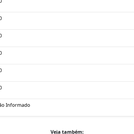
0
0
0
0
0
0
ão Informado
Veja também: