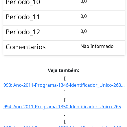
Periodo_10
0,0
Periodo_11
0,0
Periodo_12
0,0
Comentarios
Não Informado
Veja também:
[
993: Ano-2011-Programa-1346-Identificador_Unico-2630-Descricao-Consumo_Nacional_de_Substancias_que_Destro]
]
[
994: Ano-2011-Programa-1350-Identificador_Unico-2659-Descricao-Taxa_de_Jovens_e_Adultos_das_Areas_de_Refo]
]
[