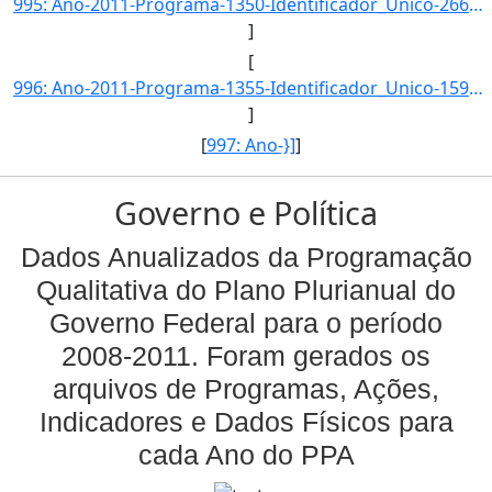
995: Ano-2011-Programa-1350-Identificador_Unico-2660-Descricao-Taxa_de_Jovens_e_Adultos_das_Areas_de_Refo]
]
[
996: Ano-2011-Programa-1355-Identificador_Unico-159-Descricao-Evolucao_da_Demanda-Unidade_Medida-percentu]
]
[
997: Ano-}]
]
Governo e Política
Dados Anualizados da Programação
Qualitativa do Plano Plurianual do
Governo Federal para o período
2008-2011. Foram gerados os
arquivos de Programas, Ações,
Indicadores e Dados Físicos para
cada Ano do PPA