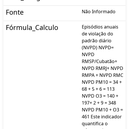
Fonte
Não Informado
Fórmula_Calculo
Episódios anuais
de violação do
padrão diário
(NVPD) NVPD=
NVPD
RMSP/Cubatão+
NVPD RMRJ+ NVPD
RMPA + NVPD RMC
NVPD PM10 = 34 +
68 + 5 + 6 = 113
NVPD O3 = 140 +
197+ 2 + 9 = 348
NVPD PM10 + O3 =
461 Este indicador
quantifica o