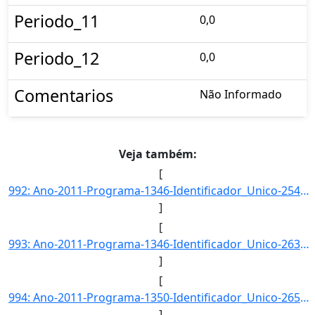
Periodo_11
0,0
Periodo_12
0,0
Comentarios
Não Informado
Veja também:
[
992: Ano-2011-Programa-1346-Identificador_Unico-2543-Descricao-Consumo_Nacional_de_Substancias_que_Destro]
]
[
993: Ano-2011-Programa-1346-Identificador_Unico-2630-Descricao-Consumo_Nacional_de_Substancias_que_Destro]
]
[
994: Ano-2011-Programa-1350-Identificador_Unico-2659-Descricao-Taxa_de_Jovens_e_Adultos_das_Areas_de_Refo]
]