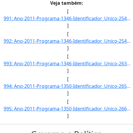
Veja também:
[
991: Ano-2011-Programa-1346-Identificador_Unico-2542-Descricao-Numero_de_episodios_anuais_de_violacao_do_]
]
[
992: Ano-2011-Programa-1346-Identificador_Unico-2543-Descricao-Consumo_Nacional_de_Substancias_que_Destro]
]
[
993: Ano-2011-Programa-1346-Identificador_Unico-2630-Descricao-Consumo_Nacional_de_Substancias_que_Destro]
]
[
994: Ano-2011-Programa-1350-Identificador_Unico-2659-Descricao-Taxa_de_Jovens_e_Adultos_das_Areas_de_Refo]
]
[
995: Ano-2011-Programa-1350-Identificador_Unico-2660-Descricao-Taxa_de_Jovens_e_Adultos_das_Areas_de_Refo]
]