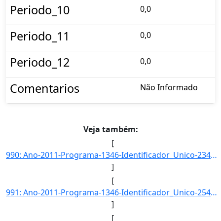
Periodo_10
0,0
Periodo_11
0,0
Periodo_12
0,0
Comentarios
Não Informado
Veja também:
[
990: Ano-2011-Programa-1346-Identificador_Unico-2342-Descricao-Numero_de_empreendimentos_de_infra-estrutu]
]
[
991: Ano-2011-Programa-1346-Identificador_Unico-2542-Descricao-Numero_de_episodios_anuais_de_violacao_do_]
]
[