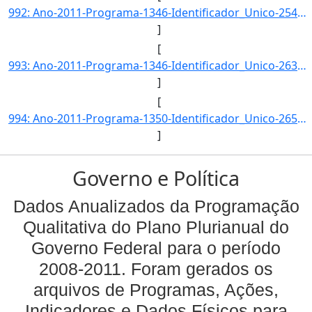
992: Ano-2011-Programa-1346-Identificador_Unico-2543-Descricao-Consumo_Nacional_de_Substancias_que_Destro]
]
[
993: Ano-2011-Programa-1346-Identificador_Unico-2630-Descricao-Consumo_Nacional_de_Substancias_que_Destro]
]
[
994: Ano-2011-Programa-1350-Identificador_Unico-2659-Descricao-Taxa_de_Jovens_e_Adultos_das_Areas_de_Refo]
]
Governo e Política
Dados Anualizados da Programação
Qualitativa do Plano Plurianual do
Governo Federal para o período
2008-2011. Foram gerados os
arquivos de Programas, Ações,
Indicadores e Dados Físicos para