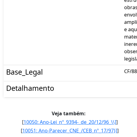
obras
envo
ampl
e aqu
mater
inere
obser
legis
Base_Legal
CF/88,
Detalhamento
Veja também:
[
10050: Ano-Lei_nº_9394-_de_20/12/96_\\]
]
[
10051: Ano-Parecer_CNE_/CEB_nº_17/97}]
]