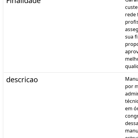
Finalidade
custe
rede 
profi
asse
sua f
prop
aprov
melho
quali
descricao
Manut
por m
admin
técni
em ór
cong
dessa
manut
estru