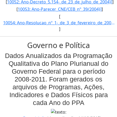
[
10052: Ano-Decreto_5.154-_de_23_de_julho_de_2004}]
]
[
10053: Ano-Parecer_CNE/CEB_nº_39/2004}]
]
[
10054: Ano-Resolucao_nº_1-_de_3_de_fevereiro_de_2005.-Esfera-Esta_acao_e_implementada_diretamente_pelas_uni]
]
Governo e Política
Dados Anualizados da Programação
Qualitativa do Plano Plurianual do
Governo Federal para o período
2008-2011. Foram gerados os
arquivos de Programas, Ações,
Indicadores e Dados Físicos para
cada Ano do PPA