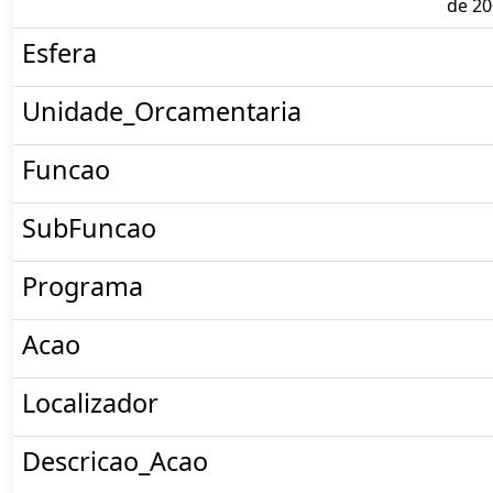
de 2
Esfera
Unidade_Orcamentaria
Funcao
SubFuncao
Programa
Acao
Localizador
Descricao_Acao