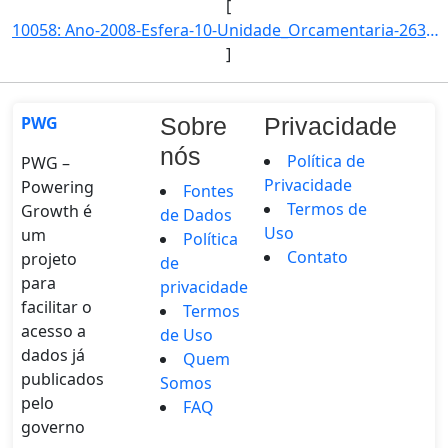
[
10058: Ano-2008-Esfera-10-Unidade_Orcamentaria-26345-Funcao-12-SubFuncao-122-Programa-1062-Acao-09HB-Locali]
]
PWG
Sobre
Privacidade
nós
Política de
PWG –
Privacidade
Powering
Fontes
Termos de
Growth é
de Dados
Uso
um
Política
Contato
projeto
de
para
privacidade
facilitar o
Termos
acesso a
de Uso
dados já
Quem
publicados
Somos
pelo
FAQ
governo