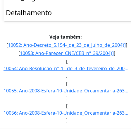
Detalhamento
Veja também:
[
10052: Ano-Decreto_5.154-_de_23_de_julho_de_2004}]
]
[
10053: Ano-Parecer_CNE/CEB_nº_39/2004}]
]
[
10054: Ano-Resolucao_nº_1-_de_3_de_fevereiro_de_2005.-Esfera-Esta_acao_e_implementada_diretamente_pelas_uni]
]
[
10055: Ano-2008-Esfera-10-Unidade_Orcamentaria-26344-Funcao-12-SubFuncao-363-Programa-1062-Acao-6374-Locali]
]
[
10056: Ano-2008-Esfera-10-Unidade_Orcamentaria-26344-Funcao-12-SubFuncao-365-Programa-0750-Acao-2010-Locali]
]