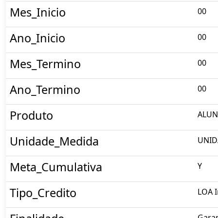
Mes_Inicio
00
Ano_Inicio
00
Mes_Termino
00
Ano_Termino
00
Produto
ALUN
Unidade_Medida
UNID
Meta_Cumulativa
Y
Tipo_Credito
LOA I
Garan