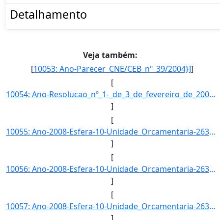
Detalhamento
Veja também:
[
10053: Ano-Parecer_CNE/CEB_nº_39/2004}]
]
[
10054: Ano-Resolucao_nº_1-_de_3_de_fevereiro_de_2005.-Esfera-Esta_acao_e_implementada_diretamente_pelas_uni]
]
[
10055: Ano-2008-Esfera-10-Unidade_Orcamentaria-26344-Funcao-12-SubFuncao-363-Programa-1062-Acao-6374-Locali]
]
[
10056: Ano-2008-Esfera-10-Unidade_Orcamentaria-26344-Funcao-12-SubFuncao-365-Programa-0750-Acao-2010-Locali]
]
[
10057: Ano-2008-Esfera-10-Unidade_Orcamentaria-26345-Funcao-12-SubFuncao-122-Programa-1062-Acao-09HB-Locali]
]