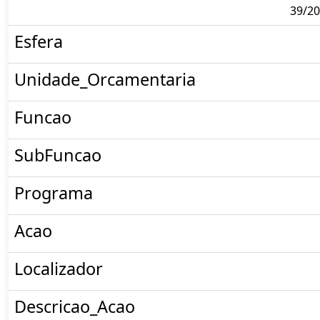
39/2
Esfera
Unidade_Orcamentaria
Funcao
SubFuncao
Programa
Acao
Localizador
Descricao_Acao