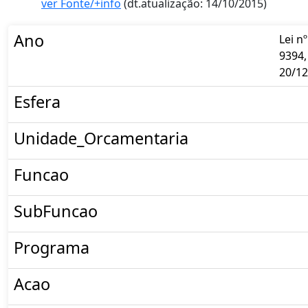
ver Fonte/+info
(dt.atualização: 14/10/2015)
Ano
Lei nº
9394,
20/12
Esfera
Unidade_Orcamentaria
Funcao
SubFuncao
Programa
Acao