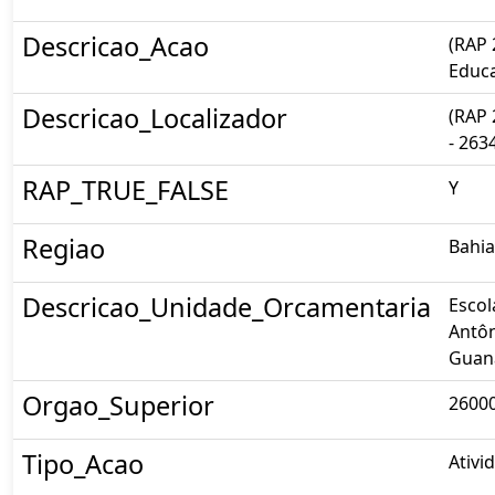
Descricao_Acao
(RAP 
Educa
Descricao_Localizador
(RAP 
- 263
RAP_TRUE_FALSE
Y
Regiao
Bahia
Descricao_Unidade_Orcamentaria
Escol
Antôn
Guan
Orgao_Superior
26000
Tipo_Acao
Ativi