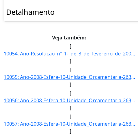
Detalhamento
Veja também:
[
10054: Ano-Resolucao_nº_1-_de_3_de_fevereiro_de_2005.-Esfera-Esta_acao_e_implementada_diretamente_pelas_uni]
]
[
10055: Ano-2008-Esfera-10-Unidade_Orcamentaria-26344-Funcao-12-SubFuncao-363-Programa-1062-Acao-6374-Locali]
]
[
10056: Ano-2008-Esfera-10-Unidade_Orcamentaria-26344-Funcao-12-SubFuncao-365-Programa-0750-Acao-2010-Locali]
]
[
10057: Ano-2008-Esfera-10-Unidade_Orcamentaria-26345-Funcao-12-SubFuncao-122-Programa-1062-Acao-09HB-Locali]
]