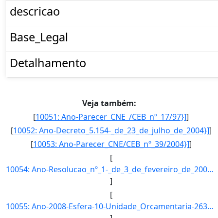
descricao
Base_Legal
Detalhamento
Veja também:
[
10051: Ano-Parecer_CNE_/CEB_nº_17/97}]
]
[
10052: Ano-Decreto_5.154-_de_23_de_julho_de_2004}]
]
[
10053: Ano-Parecer_CNE/CEB_nº_39/2004}]
]
[
10054: Ano-Resolucao_nº_1-_de_3_de_fevereiro_de_2005.-Esfera-Esta_acao_e_implementada_diretamente_pelas_uni]
]
[
10055: Ano-2008-Esfera-10-Unidade_Orcamentaria-26344-Funcao-12-SubFuncao-363-Programa-1062-Acao-6374-Locali]