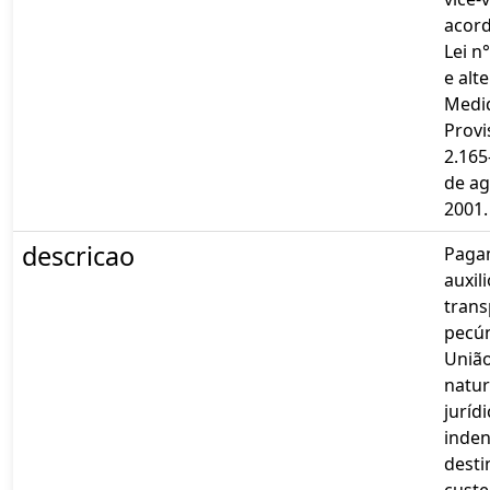
acor
Lei n
e alt
Medi
Provi
2.165
de ag
2001.
descricao
Paga
auxili
tran
pecún
União
natu
jurídi
inden
desti
custe