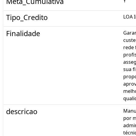
Meta_Cumulativa
Y
Tipo_Credito
LOA I
Finalidade
Garan
custe
rede 
profi
asse
sua f
prop
aprov
melho
quali
descricao
Manut
por m
admin
técni