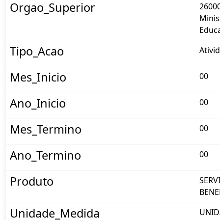
Orgao_Superior
26000
Minis
Educ
Tipo_Acao
Ativi
Mes_Inicio
00
Ano_Inicio
00
Mes_Termino
00
Ano_Termino
00
Produto
SERV
BENE
Unidade_Medida
UNID