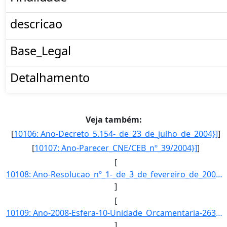
descricao
Base_Legal
Detalhamento
Veja também:
[
10106: Ano-Decreto_5.154-_de_23_de_julho_de_2004}]
]
[
10107: Ano-Parecer_CNE/CEB_nº_39/2004}]
]
[
10108: Ano-Resolucao_nº_1-_de_3_de_fevereiro_de_2005.-Esfera-Esta_acao_e_implementada_diretamente_pelas_uni]
]
[
10109: Ano-2008-Esfera-10-Unidade_Orcamentaria-26347-Funcao-12-SubFuncao-363-Programa-1062-Acao-2992-Locali]
]