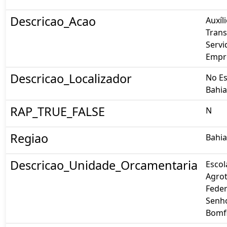
Descricao_Acao
Auxíli
Trans
Servi
Empr
Descricao_Localizador
No E
Bahia
RAP_TRUE_FALSE
N
Regiao
Bahia
Descricao_Unidade_Orcamentaria
Escol
Agrot
Feder
Senh
Bomf