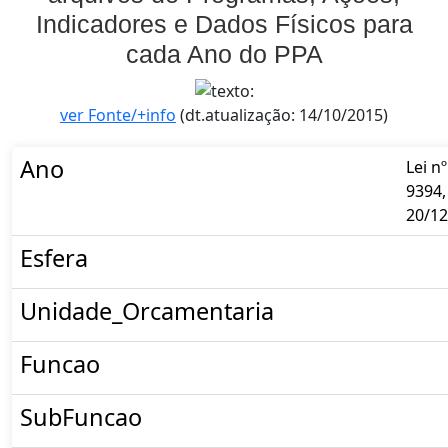
Indicadores e Dados Físicos para
cada Ano do PPA
ver Fonte/+info
(dt.atualização: 14/10/2015)
Ano
Lei nº
9394,
20/12
Esfera
Unidade_Orcamentaria
Funcao
SubFuncao