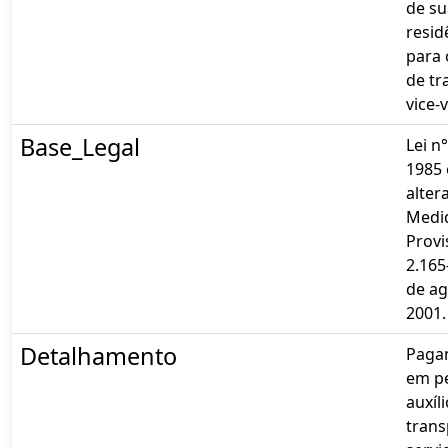
de su
resid
para 
de tr
vice-
Base_Legal
Lei n
1985 
alter
Medi
Provi
2.165
de ag
2001.
Detalhamento
Paga
em pe
auxíli
trans