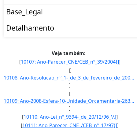
Base_Legal
Detalhamento
Veja também:
[
10107: Ano-Parecer_CNE/CEB_nº_39/2004}]
]
[
10108: Ano-Resolucao_nº_1-_de_3_de_fevereiro_de_2005.-Esfera-Esta_acao_e_implementada_diretamente_pelas_uni]
]
[
10109: Ano-2008-Esfera-10-Unidade_Orcamentaria-26347-Funcao-12-SubFuncao-363-Programa-1062-Acao-2992-Locali]
]
[
10110: Ano-Lei_nº_9394-_de_20/12/96_\\]
]
[
10111: Ano-Parecer_CNE_/CEB_nº_17/97}]
]