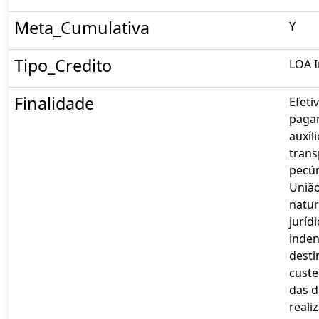
Meta_Cumulativa
Y
Tipo_Credito
LOA I
Finalidade
Efeti
paga
auxíli
tran
pecún
União
natu
jurídi
inden
desti
custe
das 
reali