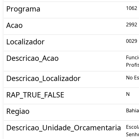
Programa
1062
Acao
2992
Localizador
0029
Descricao_Acao
Func
Profi
Descricao_Localizador
No Es
RAP_TRUE_FALSE
N
Regiao
Bahia
Descricao_Unidade_Orcamentaria
Escol
Senho