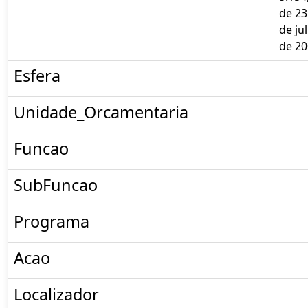
de 23
de ju
de 2
Esfera
Unidade_Orcamentaria
Funcao
SubFuncao
Programa
Acao
Localizador