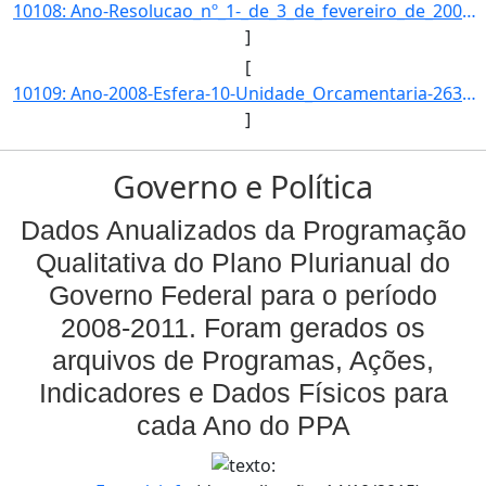
10108: Ano-Resolucao_nº_1-_de_3_de_fevereiro_de_2005.-Esfera-Esta_acao_e_implementada_diretamente_pelas_uni]
]
[
10109: Ano-2008-Esfera-10-Unidade_Orcamentaria-26347-Funcao-12-SubFuncao-363-Programa-1062-Acao-2992-Locali]
]
Governo e Política
Dados Anualizados da Programação
Qualitativa do Plano Plurianual do
Governo Federal para o período
2008-2011. Foram gerados os
arquivos de Programas, Ações,
Indicadores e Dados Físicos para
cada Ano do PPA