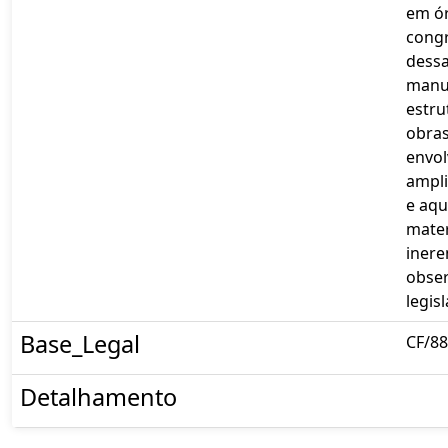
em ór
cong
dessa
manut
estru
obras
envo
ampl
e aqu
mater
inere
obser
legis
Base_Legal
CF/88,
Detalhamento