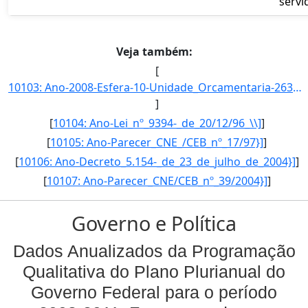
servi
Veja também:
[
10103: Ano-2008-Esfera-10-Unidade_Orcamentaria-26347-Funcao-12-SubFuncao-363-Programa-1062-Acao-2992-Locali]
]
[
10104: Ano-Lei_nº_9394-_de_20/12/96_\\]
]
[
10105: Ano-Parecer_CNE_/CEB_nº_17/97}]
]
[
10106: Ano-Decreto_5.154-_de_23_de_julho_de_2004}]
]
[
10107: Ano-Parecer_CNE/CEB_nº_39/2004}]
]
Governo e Política
Dados Anualizados da Programação
Qualitativa do Plano Plurianual do
Governo Federal para o período