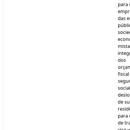
para 
empr
das 
públi
socie
econ
mista
integ
dos
orça
fiscal
segu
socia
desl
de su
resid
para 
de tr
vice-