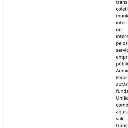
trans
colet
munic
inter
ou
inter
pelos
servi
empr
públi
Admi
Feder
autár
funda
Uniã
com
aquis
vale-
trans