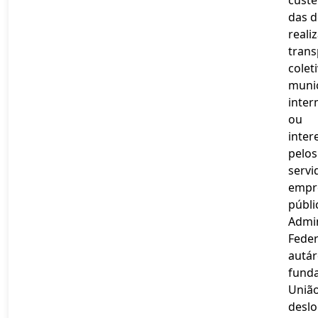
das 
reali
trans
colet
munic
inter
ou
inter
pelos
servi
empr
públi
Admi
Feder
autár
funda
União
desl