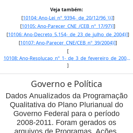
Veja também:
[
10104: Ano-Lei_nº_9394-_de_20/12/96_\\]
]
[
10105: Ano-Parecer_CNE_/CEB_nº_17/97}]
]
[
10106: Ano-Decreto_5.154-_de_23_de_julho_de_2004}]
]
[
10107: Ano-Parecer_CNE/CEB_nº_39/2004}]
]
[
10108: Ano-Resolucao_nº_1-_de_3_de_fevereiro_de_2005.-Esfera-Esta_acao_e_implementada_diretamente_pelas_uni]
]
Governo e Política
Dados Anualizados da Programação
Qualitativa do Plano Plurianual do
Governo Federal para o período
2008-2011. Foram gerados os
arquivos de Programas, Ações,