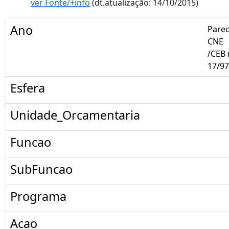
ver Fonte/+info
(dt.atualização: 14/10/2015)
Ano
Pare
CNE
/CEB 
17/97
Esfera
Unidade_Orcamentaria
Funcao
SubFuncao
Programa
Acao