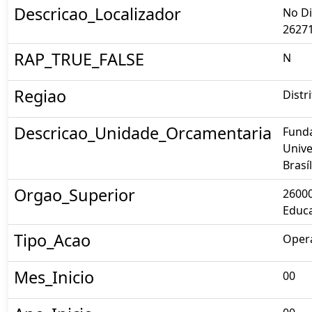
Descricao_Localizador
No Di
2627
RAP_TRUE_FALSE
N
Regiao
Distr
Descricao_Unidade_Orcamentaria
Fund
Unive
Brasíl
Orgao_Superior
26000
Educ
Tipo_Acao
Opera
Mes_Inicio
00