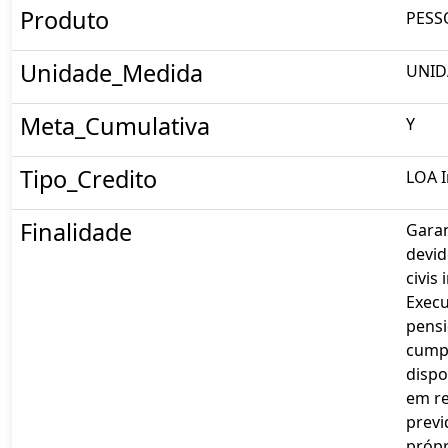
Produto
PESS
Unidade_Medida
UNID
Meta_Cumulativa
Y
Tipo_Credito
LOA I
Finalidade
Gara
devid
civis
Execu
pensi
cump
dispo
em r
previ
própr