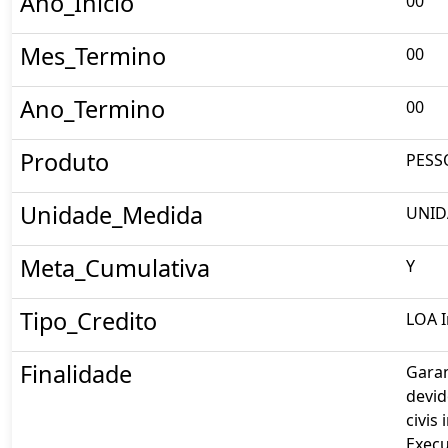
Ano_Inicio
00
Mes_Termino
00
Ano_Termino
00
Produto
PESS
Unidade_Medida
UNID
Meta_Cumulativa
Y
Tipo_Credito
LOA I
Finalidade
Gara
devid
civis
Execu