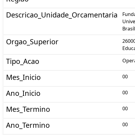
Descricao_Unidade_Orcamentaria
Fund
Unive
Brasíl
Orgao_Superior
26000
Educ
Tipo_Acao
Opera
Mes_Inicio
00
Ano_Inicio
00
Mes_Termino
00
Ano_Termino
00