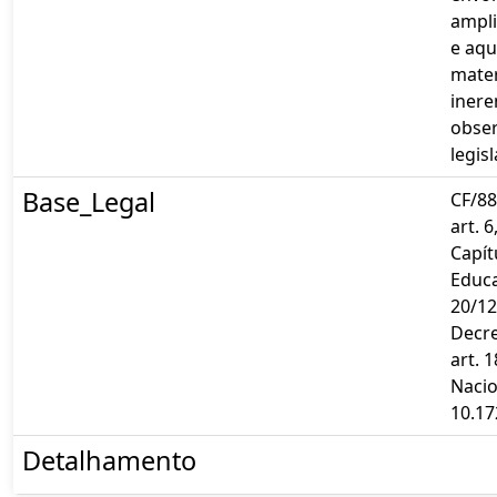
ampl
e aqu
mater
inere
obser
legis
Base_Legal
CF/88,
art. 6
Capítu
Educa
20/12
Decre
art. 1
Nacio
10.17
Detalhamento