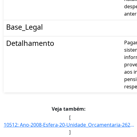
despe
anter
Base_Legal
Detalhamento
Pagam
siste
infor
prove
aos i
pensi
respe
Veja também:
[
10512: Ano-2008-Esfera-20-Unidade_Orcamentaria-26271-Funcao-09-SubFuncao-272-Programa-0089-Acao-0181-Locali]
]