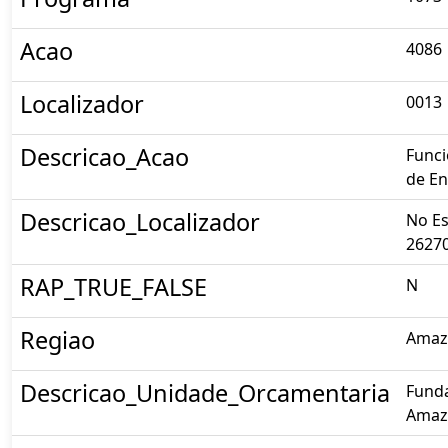
Acao
4086
Localizador
0013
Descricao_Acao
Funci
de En
Descricao_Localizador
No E
2627
RAP_TRUE_FALSE
N
Regiao
Amaz
Descricao_Unidade_Orcamentaria
Fund
Amaz