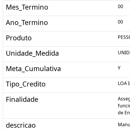
Mes_Termino
00
Ano_Termino
00
Produto
PESS
Unidade_Medida
UNID
Meta_Cumulativa
Y
Tipo_Credito
LOA I
Finalidade
Asseg
funci
de En
descricao
Manut