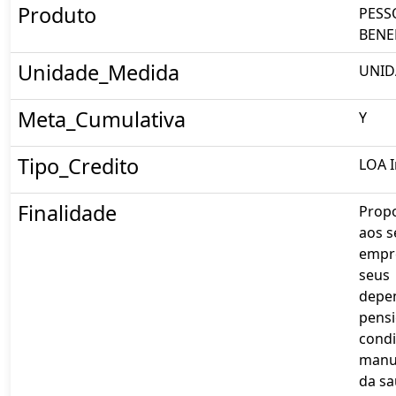
Produto
PESS
BENE
Unidade_Medida
UNID
Meta_Cumulativa
Y
Tipo_Credito
LOA I
Finalidade
Prop
aos s
empr
seus
depe
pensi
condi
manu
da sa