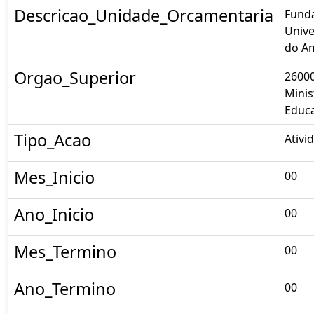
Descricao_Unidade_Orcamentaria
Fund
Unive
do A
Orgao_Superior
26000
Minis
Educ
Tipo_Acao
Ativi
Mes_Inicio
00
Ano_Inicio
00
Mes_Termino
00
Ano_Termino
00