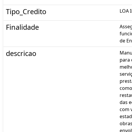
Tipo_Credito
LOA I
Finalidade
Asseg
funci
de En
descricao
Manut
para 
melho
servi
pres
com
rest
das e
com 
estad
obras
envo