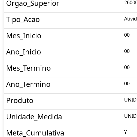
Orgao_Superior
26000
Tipo_Acao
Ativi
Mes_Inicio
00
Ano_Inicio
00
Mes_Termino
00
Ano_Termino
00
Produto
UNID
Unidade_Medida
UNID
Meta_Cumulativa
Y