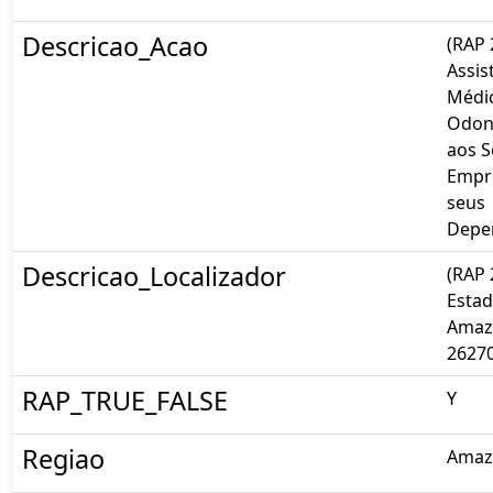
Descricao_Acao
(RAP 
Assis
Médi
Odon
aos S
Empr
seus
Depe
Descricao_Localizador
(RAP 
Esta
Amaz
2627
RAP_TRUE_FALSE
Y
Regiao
Amaz