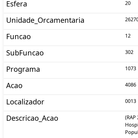
Esfera
20
Unidade_Orcamentaria
2627
Funcao
12
SubFuncao
302
Programa
1073
Acao
4086
Localizador
0013
Descricao_Acao
(RAP 
Hospi
Popu