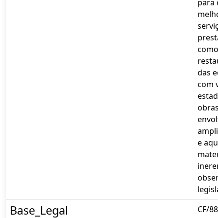
para 
melho
servi
pres
com
rest
das e
com 
estad
obras
envo
ampl
e aqu
mater
inere
obser
legis
Base_Legal
CF/88,