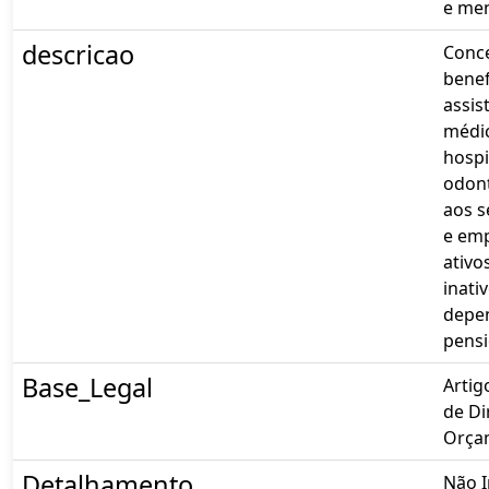
e men
descricao
Conc
benef
assis
médi
hospi
odon
aos s
e em
ativo
inativ
depe
pensi
Base_Legal
Artig
de Di
Orça
Detalhamento
Não 