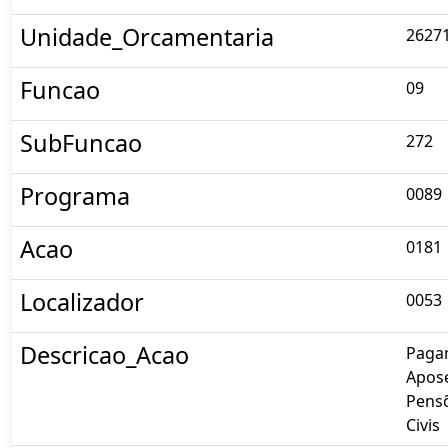
Unidade_Orcamentaria
2627
Funcao
09
SubFuncao
272
Programa
0089
Acao
0181
Localizador
0053
Descricao_Acao
Paga
Apose
Pensõ
Civis