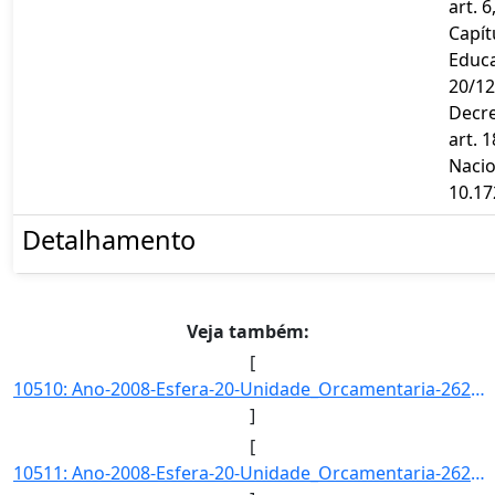
art. 6
Capítu
Educa
20/12
Decre
art. 1
Nacio
10.17
Detalhamento
Veja também:
[
10510: Ano-2008-Esfera-20-Unidade_Orcamentaria-26270-Funcao-12-SubFuncao-302-Programa-1073-Acao-4086-Locali]
]
[
10511: Ano-2008-Esfera-20-Unidade_Orcamentaria-26271-Funcao-09-SubFuncao-272-Programa-0089-Acao-0181-Locali]