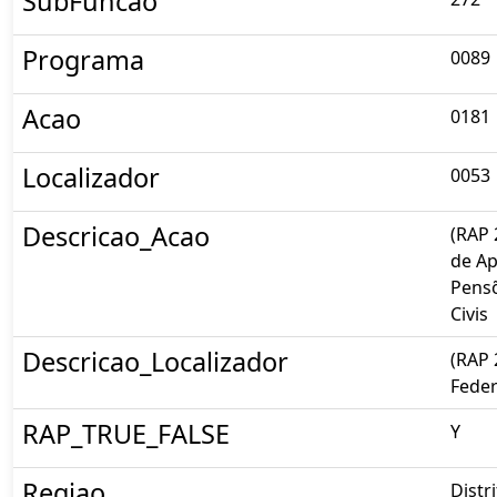
SubFuncao
Programa
0089
Acao
0181
Localizador
0053
Descricao_Acao
(RAP
de Ap
Pensõ
Civis
Descricao_Localizador
(RAP 
Feder
RAP_TRUE_FALSE
Y
Regiao
Distr