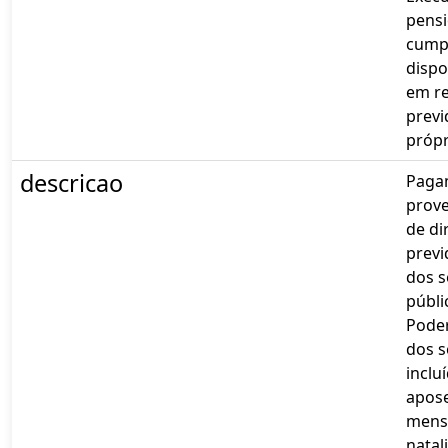
pensi
cump
dispo
em r
previ
própr
descricao
Paga
prove
de di
previ
dos s
públi
Poder
dos s
inclu
apos
mensa
natal