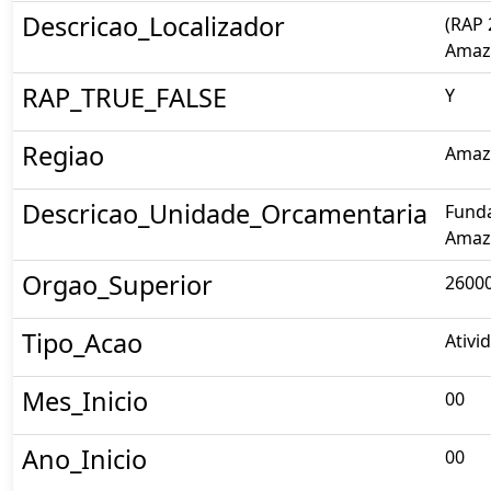
Descricao_Localizador
(RAP 
Amaz
RAP_TRUE_FALSE
Y
Regiao
Amaz
Descricao_Unidade_Orcamentaria
Fund
Amaz
Orgao_Superior
26000
Tipo_Acao
Ativi
Mes_Inicio
00
Ano_Inicio
00