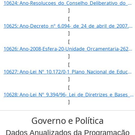
10624: Ano-Resolucoes_do_Conselho_Deliberativo_do_FNDE.}]
]
[
10625: Ano-Decreto_nº_6.094-_de_24_de_abril_de_2007.\-Esfera-O_FNDE_transfere_recursos_financeiros_as_entid]
]
[
10626: Ano-2008-Esfera-20-Unidade_Orcamentaria-26298-Funcao-12-SubFuncao-306-Programa-1061-Acao-0513-Locali]
]
[
10627: Ano-Lei_Nº_10.172/0-1_Plano_Nacional_de_Educacao.}]
]
[
10628: Ano-Lei_Nº_9.394/96-_Lei_de_Diretrizes_e_Bases_da_Educacao_Nacional.}]
]
Governo e Política
Dados Anualizados da Programação