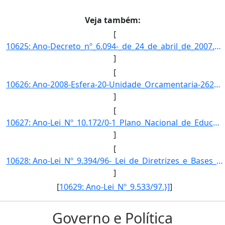
Veja também:
[
10625: Ano-Decreto_nº_6.094-_de_24_de_abril_de_2007.\-Esfera-O_FNDE_transfere_recursos_financeiros_as_entid]
]
[
10626: Ano-2008-Esfera-20-Unidade_Orcamentaria-26298-Funcao-12-SubFuncao-306-Programa-1061-Acao-0513-Locali]
]
[
10627: Ano-Lei_Nº_10.172/0-1_Plano_Nacional_de_Educacao.}]
]
[
10628: Ano-Lei_Nº_9.394/96-_Lei_de_Diretrizes_e_Bases_da_Educacao_Nacional.}]
]
[
10629: Ano-Lei_Nº_9.533/97.}]
]
Governo e Política