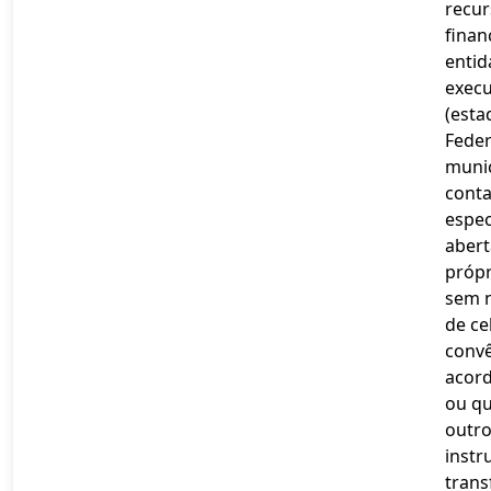
recur
finan
entid
execu
(esta
Feder
munic
conta
espec
abert
própr
sem 
de ce
convê
acord
ou q
outr
instr
trans