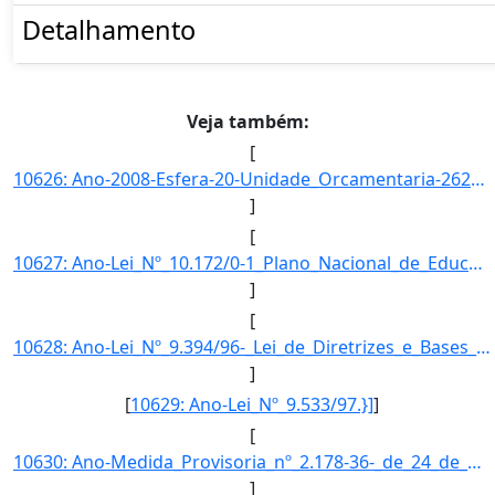
Detalhamento
Veja também:
[
10626: Ano-2008-Esfera-20-Unidade_Orcamentaria-26298-Funcao-12-SubFuncao-306-Programa-1061-Acao-0513-Locali]
]
[
10627: Ano-Lei_Nº_10.172/0-1_Plano_Nacional_de_Educacao.}]
]
[
10628: Ano-Lei_Nº_9.394/96-_Lei_de_Diretrizes_e_Bases_da_Educacao_Nacional.}]
]
[
10629: Ano-Lei_Nº_9.533/97.}]
]
[
10630: Ano-Medida_Provisoria_nº_2.178-36-_de_24_de_agosto_de_2001.}]
]