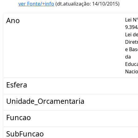
ver Fonte/+info
(dt.atualização: 14/10/2015)
Ano
Lei N
9.394
Lei d
Diret
e Bas
da
Educ
Nacio
Esfera
Unidade_Orcamentaria
Funcao
SubFuncao