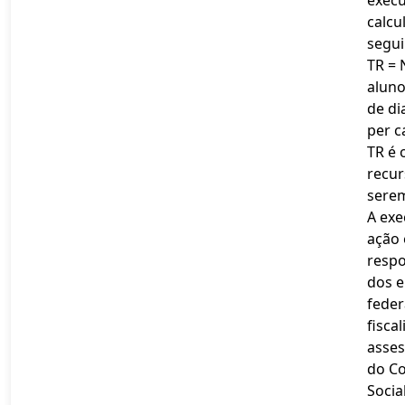
calcu
segui
TR =
alun
de di
per c
TR é 
recur
serem
A exe
ação 
respo
dos e
feder
fisca
asse
do Co
Socia