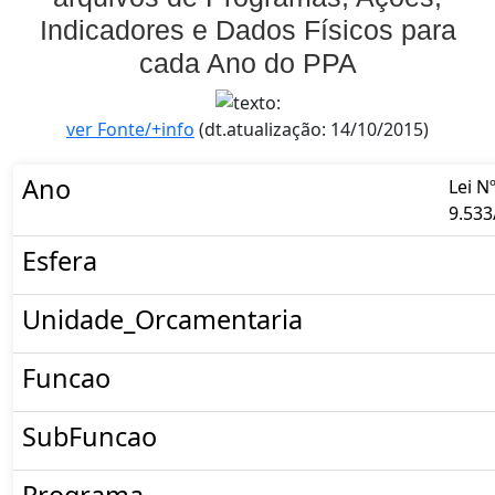
Indicadores e Dados Físicos para
cada Ano do PPA
ver Fonte/+info
(dt.atualização: 14/10/2015)
Ano
Lei N
9.533
Esfera
Unidade_Orcamentaria
Funcao
SubFuncao