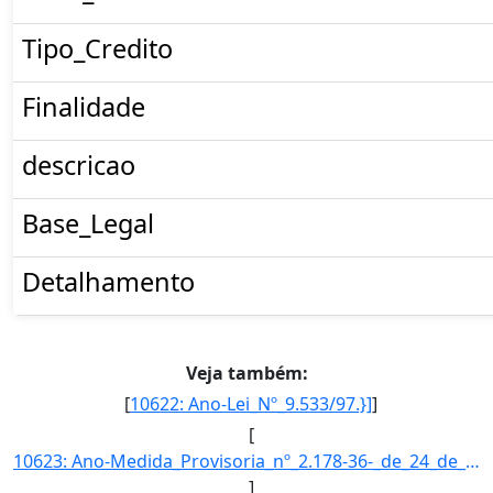
Tipo_Credito
Finalidade
descricao
Base_Legal
Detalhamento
Veja também:
[
10622: Ano-Lei_Nº_9.533/97.}]
]
[
10623: Ano-Medida_Provisoria_nº_2.178-36-_de_24_de_agosto_de_2001.}]
]