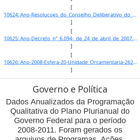
[
10624: Ano-Resolucoes_do_Conselho_Deliberativo_do_FNDE.}]
]
[
10625: Ano-Decreto_nº_6.094-_de_24_de_abril_de_2007.\-Esfera-O_FNDE_transfere_recursos_financeiros_as_entid]
]
[
10626: Ano-2008-Esfera-20-Unidade_Orcamentaria-26298-Funcao-12-SubFuncao-306-Programa-1061-Acao-0513-Locali]
]
Governo e Política
Dados Anualizados da Programação
Qualitativa do Plano Plurianual do
Governo Federal para o período
2008-2011. Foram gerados os
arquivos de Programas, Ações,