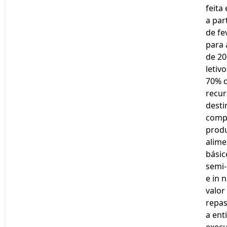
feita
a par
de fe
para 
de 20
letivo
70% 
recur
desti
comp
prod
alime
básic
semi
e in 
valor
repa
a ent
execu