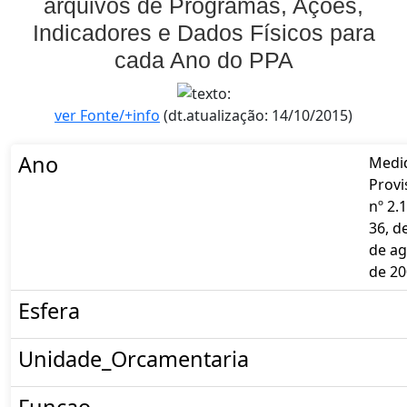
arquivos de Programas, Ações,
Indicadores e Dados Físicos para
cada Ano do PPA
ver Fonte/+info
(dt.atualização: 14/10/2015)
Ano
Medi
Provi
nº 2.
36, d
de a
de 20
Esfera
Unidade_Orcamentaria