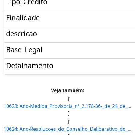
Tipo_Credito
Finalidade
descricao
Base_Legal
Detalhamento
Veja também:
[
10623: Ano-Medida_Provisoria_nº_2.178-36-_de_24_de_agosto_de_2001.}]
]
[
10624: Ano-Resolucoes_do_Conselho_Deliberativo_do_FNDE.}]