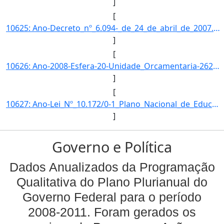
]
[
10625: Ano-Decreto_nº_6.094-_de_24_de_abril_de_2007.\-Esfera-O_FNDE_transfere_recursos_financeiros_as_entid]
]
[
10626: Ano-2008-Esfera-20-Unidade_Orcamentaria-26298-Funcao-12-SubFuncao-306-Programa-1061-Acao-0513-Locali]
]
[
10627: Ano-Lei_Nº_10.172/0-1_Plano_Nacional_de_Educacao.}]
]
Governo e Política
Dados Anualizados da Programação
Qualitativa do Plano Plurianual do
Governo Federal para o período
2008-2011. Foram gerados os