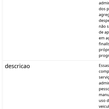
admin
dos 
agre
desp
não s
de ap
em a
finalí
própr
prog
descricao
Essas
comp
servi
admin
pesso
manu
uso d
veicu