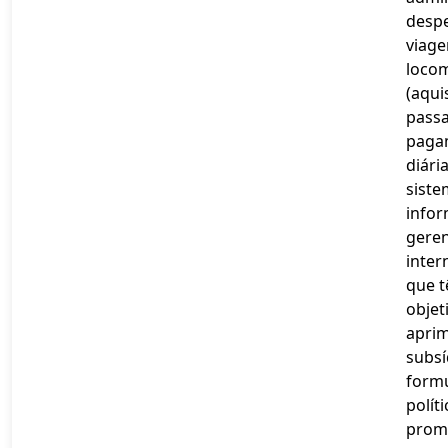
desp
viage
loco
(aqui
pass
paga
diária
siste
info
geren
inter
que 
objet
aprim
subsí
form
polít
prom