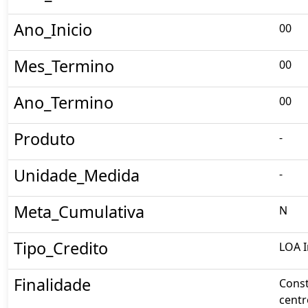
Ano_Inicio
00
Mes_Termino
00
Ano_Termino
00
Produto
-
Unidade_Medida
-
Meta_Cumulativa
N
Tipo_Credito
LOA I
Finalidade
Const
centr