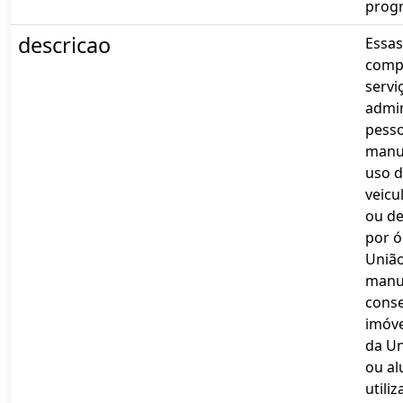
prog
descricao
Essas
comp
servi
admin
pesso
manu
uso d
veicu
ou de
por ó
União
manu
cons
imóve
da Un
ou al
utili