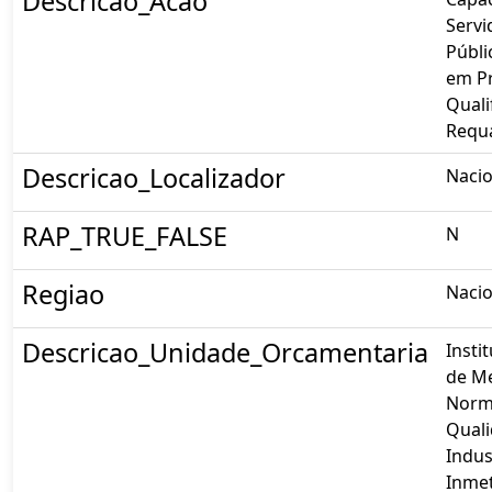
Descricao_Acao
Servi
Públi
em P
Quali
Requa
Descricao_Localizador
Nacio
RAP_TRUE_FALSE
N
Regiao
Nacio
Descricao_Unidade_Orcamentaria
Insti
de Me
Norm
Qual
Indust
Inme