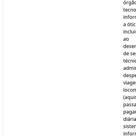
órgão
tecno
infor
a óti
inclu
ao
dese
de se
técni
admin
desp
viage
loco
(aqui
pass
paga
diária
siste
info