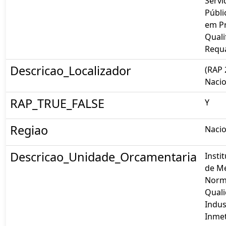
Servi
Públi
em P
Quali
Requa
Descricao_Localizador
(RAP 
Nacio
RAP_TRUE_FALSE
Y
Regiao
Nacio
Descricao_Unidade_Orcamentaria
Insti
de Me
Norm
Qual
Indust
Inme