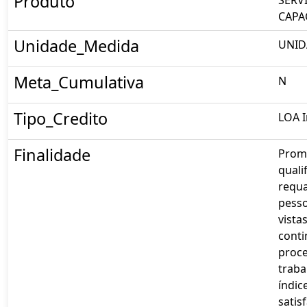
Produto
CAPA
Unidade_Medida
UNID
Meta_Cumulativa
N
Tipo_Credito
LOA I
Finalidade
Prom
quali
requa
pess
vista
cont
proc
traba
índic
satis