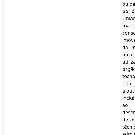
ou de
por ó
União
manu
cons
imóve
da Un
ou al
utili
órgão
tecno
infor
a óti
inclu
ao
dese
de se
técni
admin