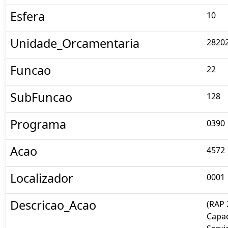
Esfera
10
Unidade_Orcamentaria
2820
Funcao
22
SubFuncao
128
Programa
0390
Acao
4572
Localizador
0001
Descricao_Acao
(RAP 
Capac