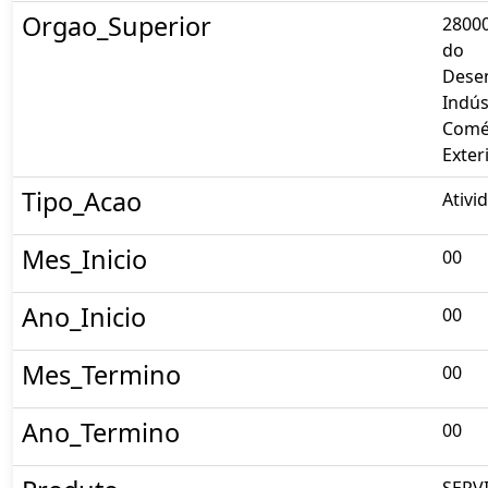
Orgao_Superior
28000
do
Dese
Indús
Comé
Exter
Tipo_Acao
Ativi
Mes_Inicio
00
Ano_Inicio
00
Mes_Termino
00
Ano_Termino
00
SERV