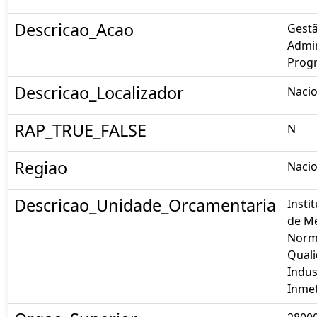
Descricao_Acao
Gestã
Admin
Prog
Descricao_Localizador
Nacio
RAP_TRUE_FALSE
N
Regiao
Nacio
Descricao_Unidade_Orcamentaria
Insti
de Me
Norm
Qual
Indust
Inme