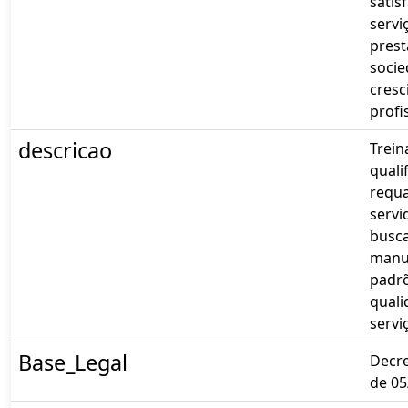
satis
servi
prest
socie
cres
profi
descricao
Trei
quali
requa
servi
busc
manu
padr
quali
servi
Base_Legal
Decre
de 05