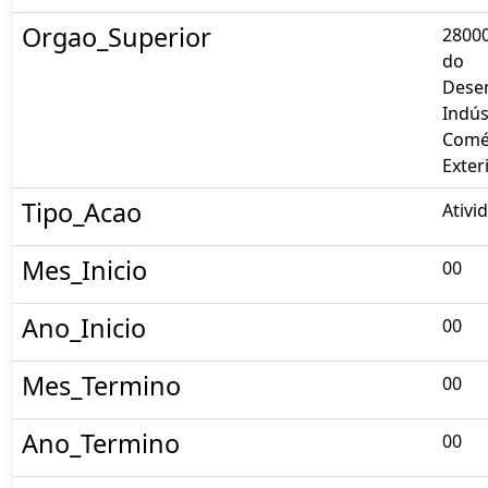
Orgao_Superior
28000
do
Dese
Indús
Comé
Exter
Tipo_Acao
Ativi
Mes_Inicio
00
Ano_Inicio
00
Mes_Termino
00
Ano_Termino
00