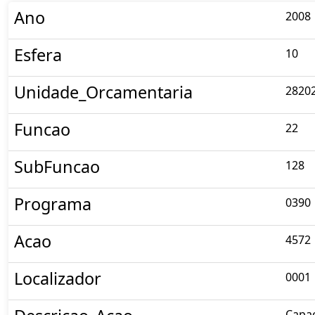
Ano
2008
Esfera
10
Unidade_Orcamentaria
2820
Funcao
22
SubFuncao
128
Programa
0390
Acao
4572
Localizador
0001
Capac