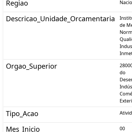
Regiao
Nacio
Descricao_Unidade_Orcamentaria
Insti
de Me
Norm
Qual
Indust
Inme
Orgao_Superior
28000
do
Dese
Indús
Comé
Exter
Tipo_Acao
Ativi
Mes_Inicio
00