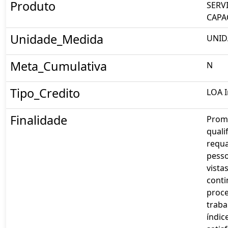
Produto
SERV
CAPA
Unidade_Medida
UNID
Meta_Cumulativa
N
Tipo_Credito
LOA I
Finalidade
Prom
quali
requa
pess
vista
cont
proc
traba
índic