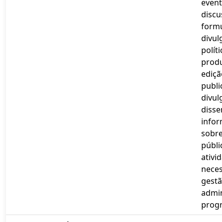
event
discu
form
divul
políti
prod
ediçã
publi
divul
diss
info
sobre
públi
ativi
neces
gestã
admin
prog