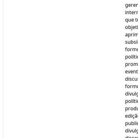
geren
inter
que 
objet
aprim
subsí
form
polít
prom
event
discu
form
divul
políti
prod
ediçã
publi
divul
diss