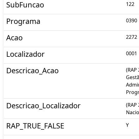
SubFuncao
122
Programa
0390
Acao
2272
Localizador
0001
Descricao_Acao
(RAP 
Gestã
Admin
Prog
Descricao_Localizador
(RAP 
Nacio
RAP_TRUE_FALSE
Y