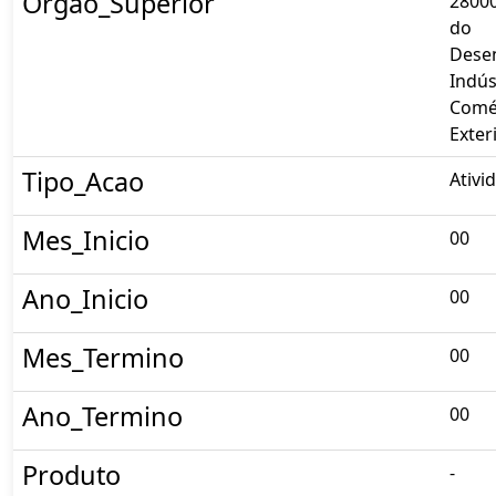
Orgao_Superior
28000
do
Dese
Indús
Comé
Exter
Tipo_Acao
Ativi
Mes_Inicio
00
Ano_Inicio
00
Mes_Termino
00
Ano_Termino
00
Produto
-