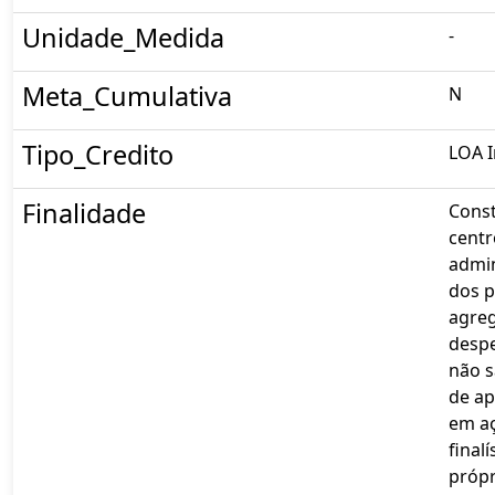
Unidade_Medida
-
Meta_Cumulativa
N
Tipo_Credito
LOA I
Finalidade
Const
centr
admin
dos 
agre
desp
não s
de ap
em a
finalí
própr