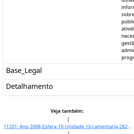
info
sobre
públi
ativi
neces
gestã
admin
prog
Base_Legal
Detalhamento
Veja também:
[
11201: Ano-2008-Esfera-10-Unidade_Orcamentaria-28202-Funcao-22-SubFuncao-122-Programa-0390-Acao-2272-Locali]
]