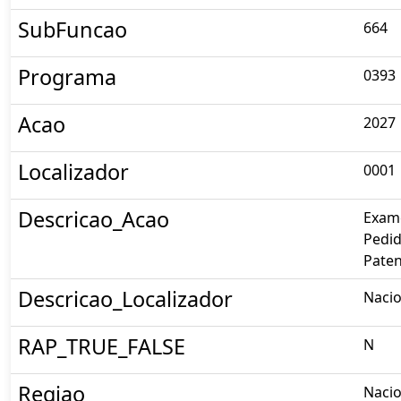
SubFuncao
664
Programa
0393
Acao
2027
Localizador
0001
Descricao_Acao
Exam
Pedid
Pate
Descricao_Localizador
Nacio
RAP_TRUE_FALSE
N
Regiao
Nacio