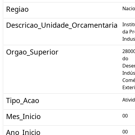
Regiao
Nacio
Descricao_Unidade_Orcamentaria
Insti
da P
Indust
Orgao_Superior
28000
do
Dese
Indús
Comé
Exter
Tipo_Acao
Ativi
Mes_Inicio
00
Ano_Inicio
00