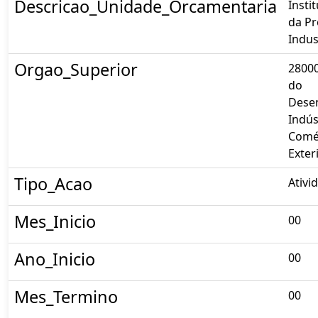
Descricao_Unidade_Orcamentaria
Insti
da P
Indust
Orgao_Superior
28000
do
Dese
Indús
Comé
Exter
Tipo_Acao
Ativi
Mes_Inicio
00
Ano_Inicio
00
Mes_Termino
00