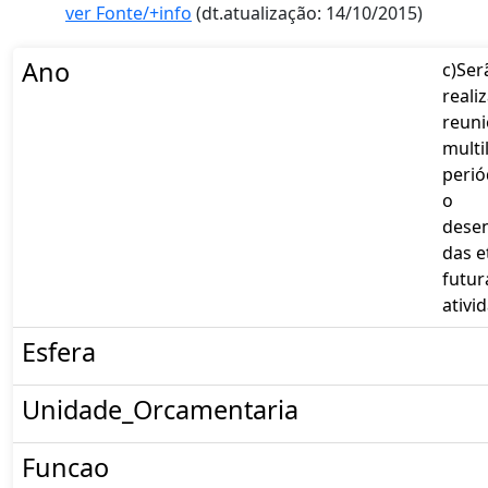
ver Fonte/+info
(dt.atualização: 14/10/2015)
Ano
c)Ser
reali
reuni
multi
perió
o
dese
das e
futur
ativi
Esfera
Unidade_Orcamentaria
Funcao