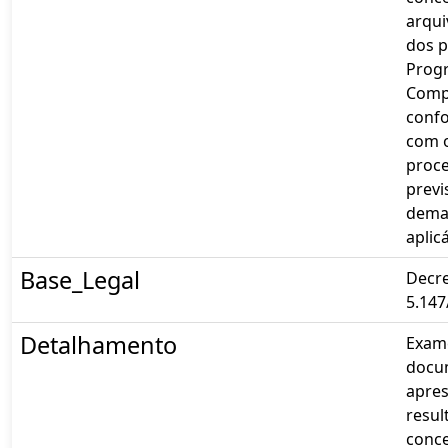
arqu
dos p
Prog
Comp
conf
com o
proce
previ
dema
aplicá
Base_Legal
Decre
5.147
Detalhamento
Exam
docu
apre
resul
conc