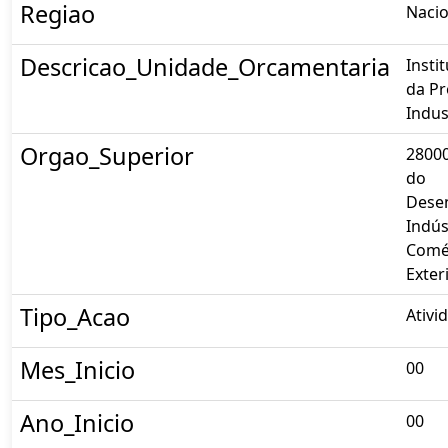
Regiao
Nacio
Descricao_Unidade_Orcamentaria
Insti
da P
Indust
Orgao_Superior
28000
do
Dese
Indús
Comé
Exter
Tipo_Acao
Ativi
Mes_Inicio
00
Ano_Inicio
00