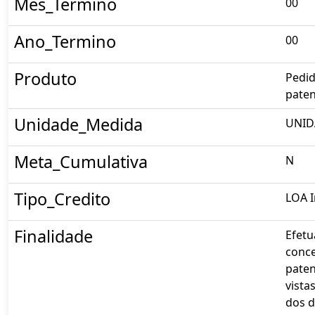
Mes_Termino
00
Ano_Termino
00
Produto
Pedi
paten
Unidade_Medida
UNID
Meta_Cumulativa
N
Tipo_Credito
LOA I
Finalidade
Efetu
conc
pate
vista
dos d