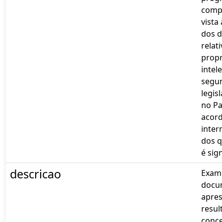
comp
vista
dos d
relat
prop
intele
segu
legis
no Pa
acor
inter
dos q
é sig
descricao
Exam
docu
apre
resul
conc