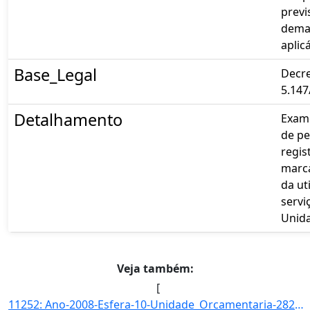
previ
dema
aplicá
Base_Legal
Decre
5.147
Detalhamento
Exame
de pe
regis
marca
da ut
servi
Unid
Veja também:
[
11252: Ano-2008-Esfera-10-Unidade_Orcamentaria-28203-Funcao-22-SubFuncao-664-Programa-0393-Acao-2027-Locali]