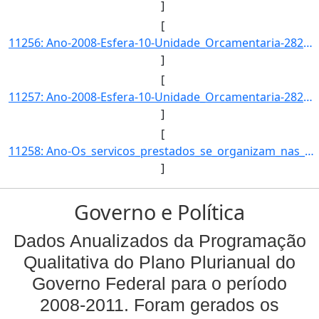
]
[
11256: Ano-2008-Esfera-10-Unidade_Orcamentaria-28203-Funcao-22-SubFuncao-664-Programa-0393-Acao-2734-Locali]
]
[
11257: Ano-2008-Esfera-10-Unidade_Orcamentaria-28203-Funcao-22-SubFuncao-664-Programa-0393-Acao-2760-Locali]
]
[
11258: Ano-Os_servicos_prestados_se_organizam_nas_seguintes_modalidades-}]
]
Governo e Política
Dados Anualizados da Programação
Qualitativa do Plano Plurianual do
Governo Federal para o período
2008-2011. Foram gerados os