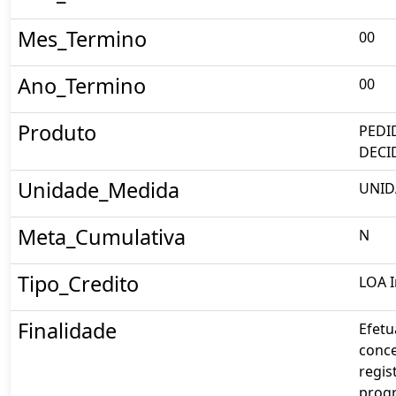
Mes_Termino
00
Ano_Termino
00
Produto
PEDI
DECI
Unidade_Medida
UNID
Meta_Cumulativa
N
Tipo_Credito
LOA I
Finalidade
Efetu
conc
regis
prog