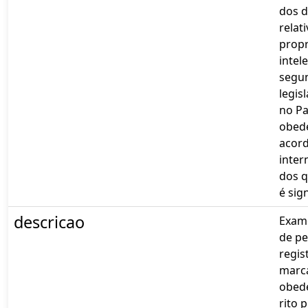
dos d
relat
prop
intele
segu
legis
no Pa
obed
acor
inter
dos q
é sig
descricao
Exame
de pe
regis
marc
obed
rito 