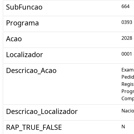
SubFuncao
664
Programa
0393
Acao
2028
Localizador
0001
Descricao_Acao
Exam
Pedid
Regis
Prog
Comp
Descricao_Localizador
Nacio
RAP_TRUE_FALSE
N