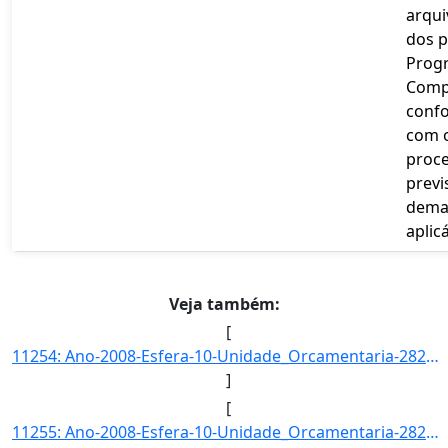
arqu
dos p
Prog
Comp
conf
com o
proce
previ
dema
aplicá
Veja também:
[
11254: Ano-2008-Esfera-10-Unidade_Orcamentaria-28203-Funcao-22-SubFuncao-664-Programa-0393-Acao-2029-Locali]
]
[
11255: Ano-2008-Esfera-10-Unidade_Orcamentaria-28203-Funcao-22-SubFuncao-664-Programa-0393-Acao-2732-Locali]