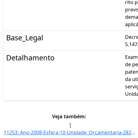
rito 
previ
dema
aplicá
Base_Legal
Decre
5.147
Detalhamento
Exame
de pe
paten
da ut
servi
Unid
Veja também:
[
11253: Ano-2008-Esfera-10-Unidade_Orcamentaria-28203-Funcao-22-SubFuncao-664-Programa-0393-Acao-2028-Locali]