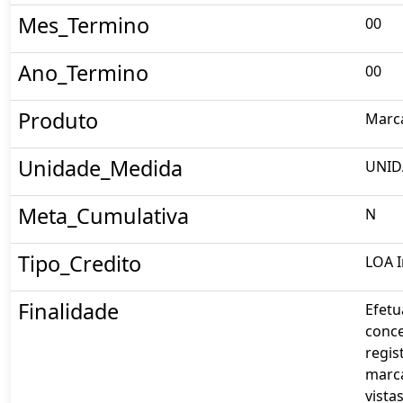
Mes_Termino
00
Ano_Termino
00
Produto
Marca
Unidade_Medida
UNID
Meta_Cumulativa
N
Tipo_Credito
LOA I
Finalidade
Efetu
conc
regis
marc
vista