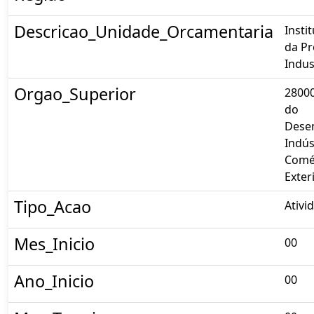
Descricao_Unidade_Orcamentaria
Insti
da P
Indust
Orgao_Superior
28000
do
Dese
Indús
Comé
Exter
Tipo_Acao
Ativi
Mes_Inicio
00
Ano_Inicio
00