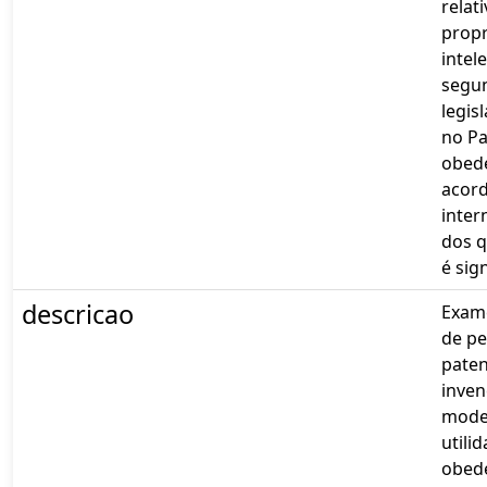
relat
prop
intele
segu
legis
no Pa
obed
acor
inter
dos q
é sig
descricao
Exame
de pe
paten
inven
mode
utilid
obed