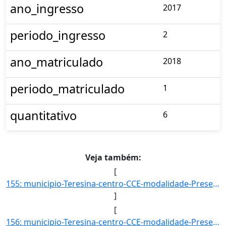
ano_ingresso
2017
periodo_ingresso
2
ano_matriculado
2018
periodo_matriculado
1
quantitativo
6
Veja também:
[
155: municipio-Teresina-centro-CCE-modalidade-Presencial-convenio--selecao-SISU_COTA-cota-AA-6-sexo-M-uf-]
]
[
156: municipio-Teresina-centro-CCE-modalidade-Presencial-convenio--selecao-SISU_COTA-cota-AA-7-sexo--uf--]