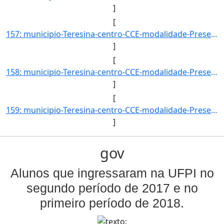
]
[
157: municipio-Teresina-centro-CCE-modalidade-Presencial-convenio--selecao-SISU_COTA-cota-AA-8-sexo-M-uf-]
]
[
158: municipio-Teresina-centro-CCE-modalidade-Presencial-convenio--selecao-SISU-cota-AC-sexo-F-uf--ano_in]
]
[
159: municipio-Teresina-centro-CCE-modalidade-Presencial-convenio--selecao-SISU-cota-AC-sexo-M-uf--ano_in]
]
gov
Alunos que ingressaram na UFPI no
segundo período de 2017 e no
primeiro período de 2018.