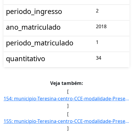
periodo_ingresso
2
ano_matriculado
2018
periodo_matriculado
1
quantitativo
34
Veja também:
[
154: municipio-Teresina-centro-CCE-modalidade-Presencial-convenio--selecao-SISU_COTA-cota-AA-6-sexo-F-uf-]
]
[
155: municipio-Teresina-centro-CCE-modalidade-Presencial-convenio--selecao-SISU_COTA-cota-AA-6-sexo-M-uf-]
]