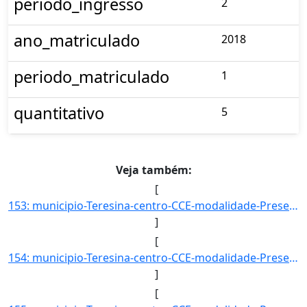
periodo_ingresso
2
ano_matriculado
2018
periodo_matriculado
1
quantitativo
5
Veja também:
[
153: municipio-Teresina-centro-CCE-modalidade-Presencial-convenio--selecao-SISU_COTA-cota-AA-4-sexo--uf--]
]
[
154: municipio-Teresina-centro-CCE-modalidade-Presencial-convenio--selecao-SISU_COTA-cota-AA-6-sexo-F-uf-]
]
[