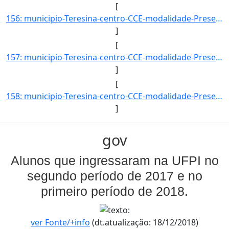
[
156: municipio-Teresina-centro-CCE-modalidade-Presencial-convenio--selecao-SISU_COTA-cota-AA-7-sexo--uf--]
]
[
157: municipio-Teresina-centro-CCE-modalidade-Presencial-convenio--selecao-SISU_COTA-cota-AA-8-sexo-M-uf-]
]
[
158: municipio-Teresina-centro-CCE-modalidade-Presencial-convenio--selecao-SISU-cota-AC-sexo-F-uf--ano_in]
]
gov
Alunos que ingressaram na UFPI no
segundo período de 2017 e no
primeiro período de 2018.
ver Fonte/+info
(dt.atualização: 18/12/2018)