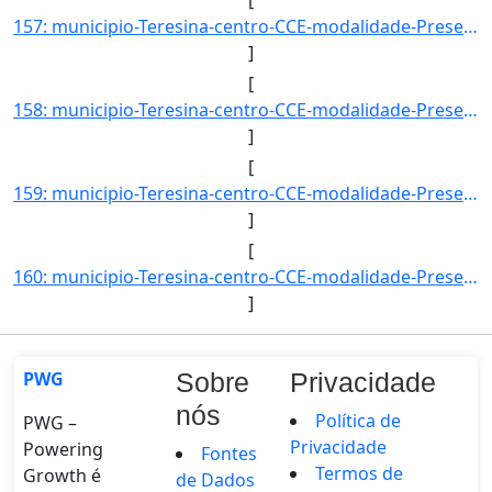
157: municipio-Teresina-centro-CCE-modalidade-Presencial-convenio--selecao-SISU_COTA-cota-AA-8-sexo-M-uf-]
]
[
158: municipio-Teresina-centro-CCE-modalidade-Presencial-convenio--selecao-SISU-cota-AC-sexo-F-uf--ano_in]
]
[
159: municipio-Teresina-centro-CCE-modalidade-Presencial-convenio--selecao-SISU-cota-AC-sexo-M-uf--ano_in]
]
[
160: municipio-Teresina-centro-CCE-modalidade-Presencial-convenio--selecao-SISU-cota-AC-sexo--uf--ano_ing]
]
PWG
Sobre
Privacidade
nós
Política de
PWG –
Privacidade
Powering
Fontes
Termos de
Growth é
de Dados