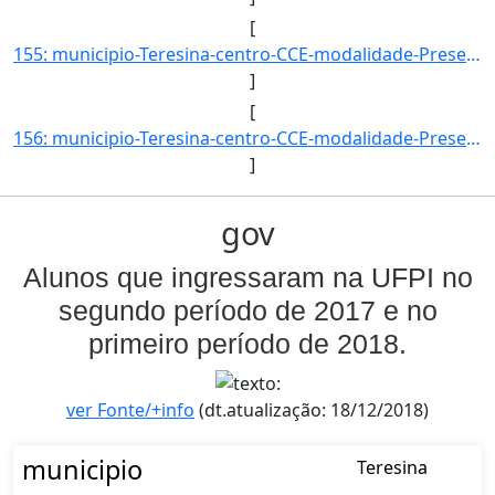
[
155: municipio-Teresina-centro-CCE-modalidade-Presencial-convenio--selecao-SISU_COTA-cota-AA-6-sexo-M-uf-]
]
[
156: municipio-Teresina-centro-CCE-modalidade-Presencial-convenio--selecao-SISU_COTA-cota-AA-7-sexo--uf--]
]
gov
Alunos que ingressaram na UFPI no
segundo período de 2017 e no
primeiro período de 2018.
ver Fonte/+info
(dt.atualização: 18/12/2018)
municipio
Teresina