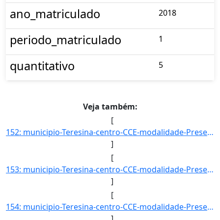
ano_matriculado
2018
periodo_matriculado
1
quantitativo
5
Veja também:
[
152: municipio-Teresina-centro-CCE-modalidade-Presencial-convenio--selecao-SISU_COTA-cota-AA-4-sexo-M-uf-]
]
[
153: municipio-Teresina-centro-CCE-modalidade-Presencial-convenio--selecao-SISU_COTA-cota-AA-4-sexo--uf--]
]
[
154: municipio-Teresina-centro-CCE-modalidade-Presencial-convenio--selecao-SISU_COTA-cota-AA-6-sexo-F-uf-]
]