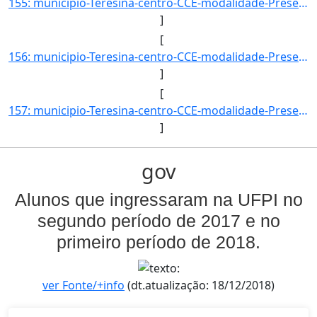
155: municipio-Teresina-centro-CCE-modalidade-Presencial-convenio--selecao-SISU_COTA-cota-AA-6-sexo-M-uf-]
]
[
156: municipio-Teresina-centro-CCE-modalidade-Presencial-convenio--selecao-SISU_COTA-cota-AA-7-sexo--uf--]
]
[
157: municipio-Teresina-centro-CCE-modalidade-Presencial-convenio--selecao-SISU_COTA-cota-AA-8-sexo-M-uf-]
]
gov
Alunos que ingressaram na UFPI no
segundo período de 2017 e no
primeiro período de 2018.
ver Fonte/+info
(dt.atualização: 18/12/2018)