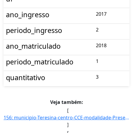
ano_ingresso
2017
periodo_ingresso
2
ano_matriculado
2018
periodo_matriculado
1
quantitativo
3
Veja também:
[
156: municipio-Teresina-centro-CCE-modalidade-Presencial-convenio--selecao-SISU_COTA-cota-AA-7-sexo--uf--]
]
[